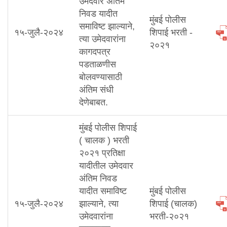
उमेदवार अंतिम
निवड यादीत
मुंबई पोलीस
समाविष्ट झाल्याने,
१५-जुलै-२०२४
शिपाई भरती -
त्या उमेदवारांना
२०२१
कागदपत्र
पडताळणीस
बोलवण्यासाठी
अंतिम संधी
देणेबाबत.
मुंबई पोलीस शिपाई
( चालक ) भरती
२०२१ प्रतिक्षा
यादीतील उमेदवार
अंतिम निवड
यादीत समाविष्ट
मुंबई पोलीस
१५-जुलै-२०२४
झाल्याने, त्या
शिपाई (चालक)
उमेदवारांना
भरती-२०२१