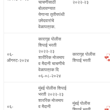
चाचणीसाठी
२०२२-२३
बोलावण्यात
येणाऱ्या तृतीयपंथी
उमेदवारांचे
वेळापत्रक.
कारागृह पोलीस
शिपाई भरती
२०२२-२३
०६-
कारागृह पोलीस
शारीरिक मोजमाप
ऑगस्ट-२०२४
शिपाई भरती
व मैदानी चाचणीचे
वेळापत्रक दि
०६-०८-२०२४
मुंबई पोलीस शिपाई
भरती २०२२-२३
शाररिक मोजमाप
मुंबई पोलीस
०६-
व मैदानी
शिपाई भरती