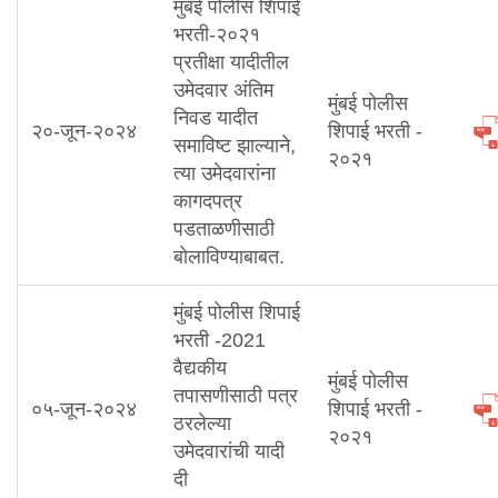
मुंबई पोलीस शिपाई
भरती-२०२१
प्रतीक्षा यादीतील
उमेदवार अंतिम
मुंबई पोलीस
निवड यादीत
२०-जून-२०२४
शिपाई भरती -
समाविष्ट झाल्याने,
२०२१
त्या उमेदवारांना
कागदपत्र
पडताळणीसाठी
बोलाविण्याबाबत.
मुंबई पोलीस शिपाई
भरती -2021
वैद्यकीय
मुंबई पोलीस
तपासणीसाठी पत्र
०५-जून-२०२४
शिपाई भरती -
ठरलेल्या
२०२१
उमेदवारांची यादी
दी