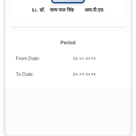
६८. डॉ. सत्य पाल सिंह आय.पी.एस.
Period
From Date:
२३-०८-२०१२
To Date:
३१-०१-२०१४