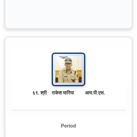
६९. श्री राकेश मारिया आय.पी.एस.
Period