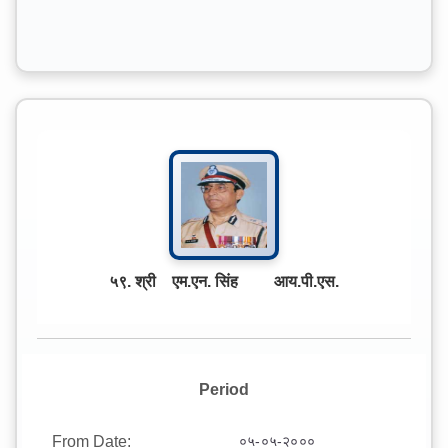
५९. श्री एम.एन. सिंह आय.पी.एस.
Period
From Date:
०५-०५-२०००