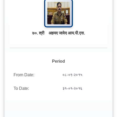
७०. श्री अहमद जावेद आय.पी.एस.
Period
From Date:
०८-०९-२०१५
To Date:
३१-०१-२०१६