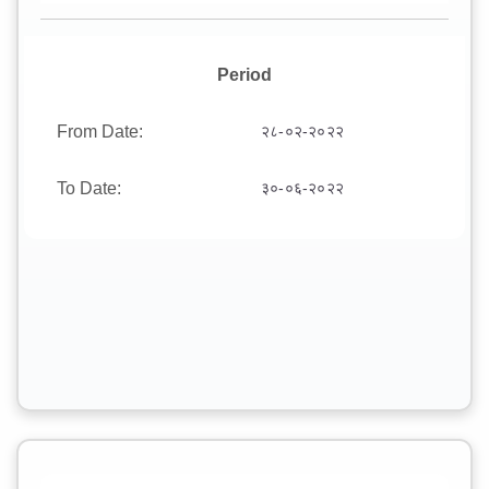
Period
From Date:
२८-०२-२०२२
To Date:
३०-०६-२०२२