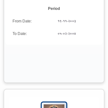
Period
From Date:
१९-११-२००३
To Date:
०५-०२-२००४