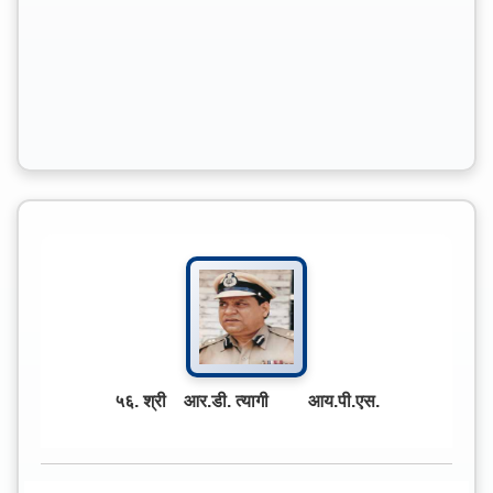
५६. श्री आर.डी. त्यागी आय.पी.एस.