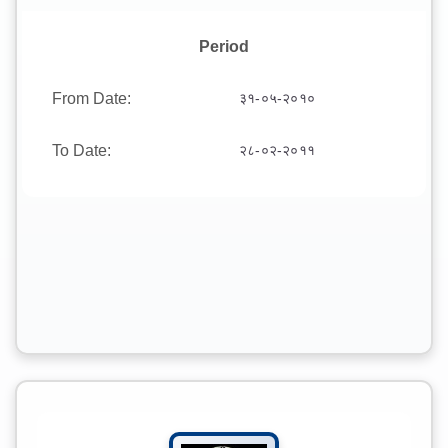
Period
From Date:
३१-०५-२०१०
To Date:
२८-०२-२०११