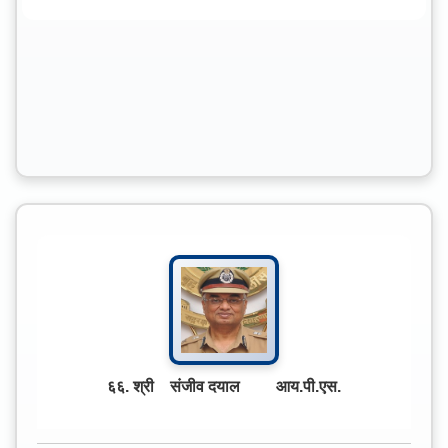
६६. श्री संजीव दयाल आय.पी.एस.