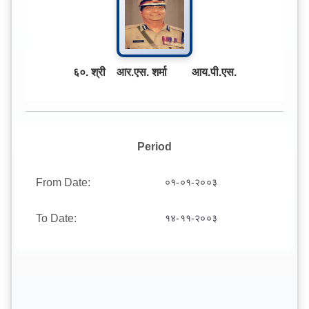
६०. श्री आर.एस. शर्मा आय.पी.एस.
Period
From Date:
०१-०१-२००३
To Date:
१४-११-२००३