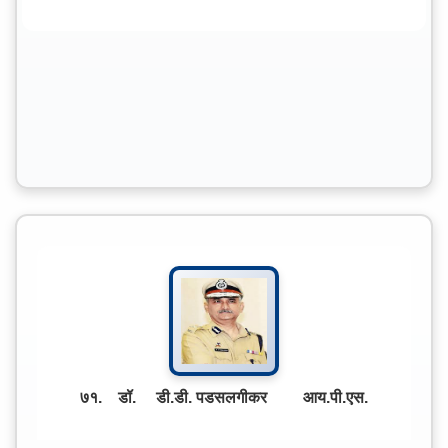
७१. डॉ. डी.डी. पडसलगीकर आय.पी.एस.