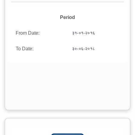
Period
From Date:
३१-०१-२०१६
To Date:
३०-०६-२०१८