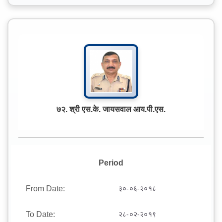
७२. श्री एस.के. जायसवाल आय.पी.एस.
Period
From Date:
३०-०६-२०१८
To Date:
२८-०२-२०१९