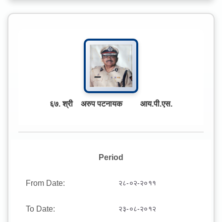
६७. श्री अरुप पटनायक आय.पी.एस.
Period
From Date:
२८-०२-२०११
To Date:
२३-०८-२०१२