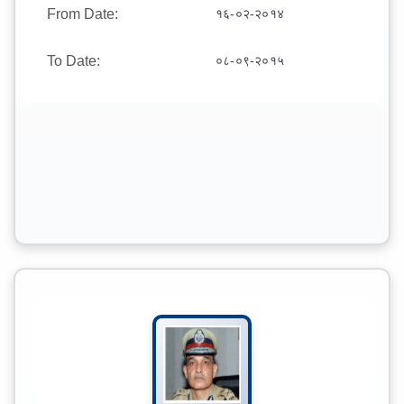
From Date:
१६-०२-२०१४
To Date:
०८-०९-२०१५