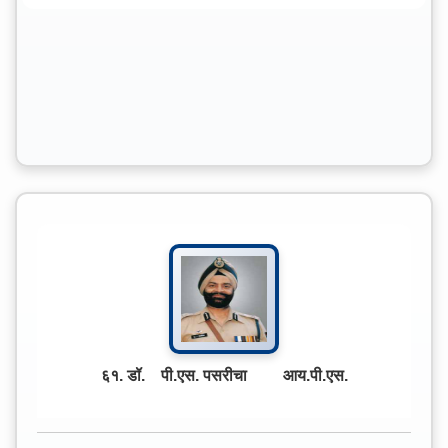
६१. डॉ. पी.एस. पसरीचा आय.पी.एस.