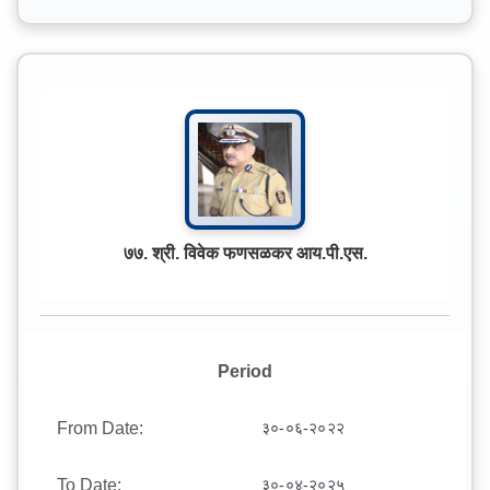
७७. श्री. विवेक फणसळकर आय.पी.एस.
Period
From Date:
३०-०६-२०२२
To Date:
३०-०४-२०२५