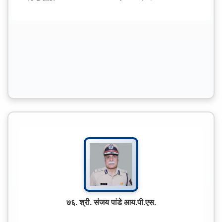
७६. श्री. संजय पांडे आय.पी.एस.