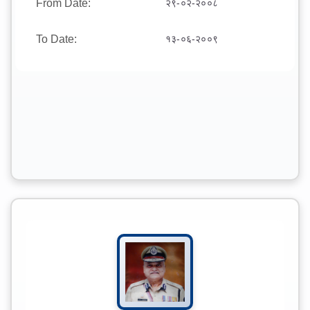
From Date:
२९-०२-२००८
To Date:
१३-०६-२००९