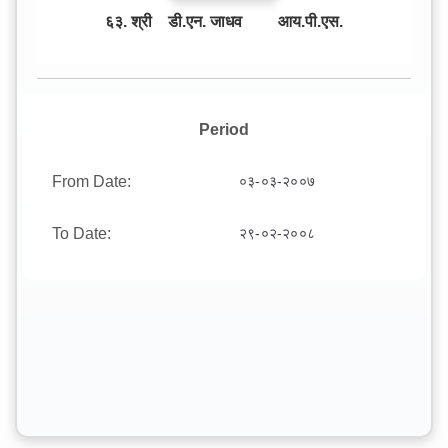
६३. श्री डी.एन. जाधव आय.पी.एस.
Period
From Date:
०३-०३-२००७
To Date:
२९-०२-२००८