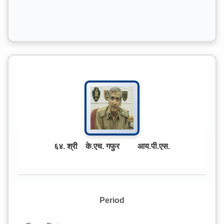
६४. श्री के.एच. गफुर आय.पी.एस.
Period