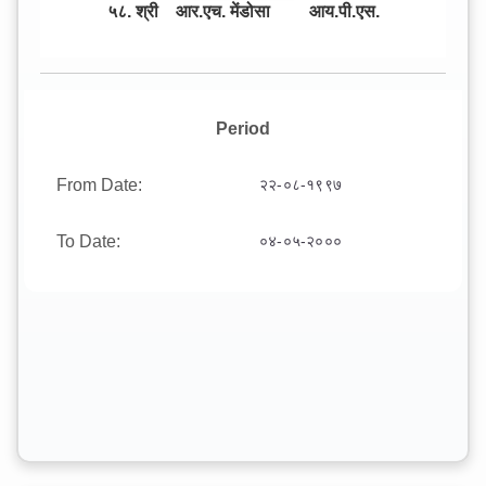
५८. श्री आर.एच. मेंडोसा आय.पी.एस.
Period
From Date:
२२-०८-१९९७
To Date:
०४-०५-२०००