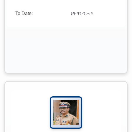
To Date:
३१-१२-२००२