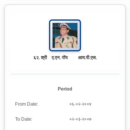
६२. श्री ए.एन. रॉय आय.पी.एस.
Period
From Date:
०६-०२-२००४
To Date:
०२-०३-२००७