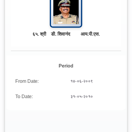
६५. श्री डी. शिवानंद आय.पी.एस.
Period
From Date:
१४-०६-२००९
To Date:
३१-०५-२०१०