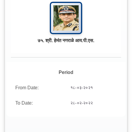
७५. श्री. हेमंत नगराळे आय.पी.एस.
Period
From Date:
१८-०३-२०२१
To Date:
२८-०२-२०२२