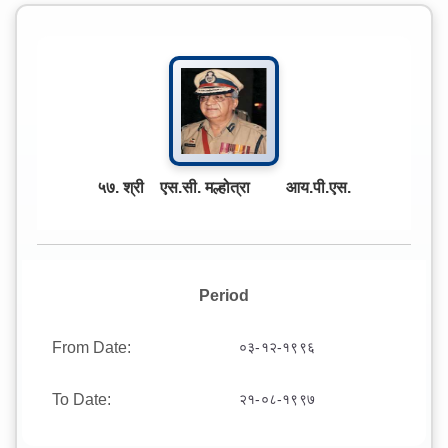
५७. श्री एस.सी. मल्होत्रा आय.पी.एस.
Period
From Date:
०३-१२-१९९६
To Date:
२१-०८-१९९७