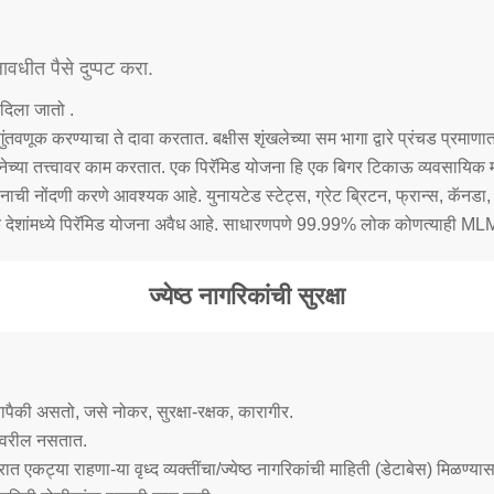
लावधीत पैसे दुप्पट करा.
 दिला जातो .
ुंतवणूक करण्याचा ते दावा करतात. बक्षीस शृंखलेच्या सम भागा द्वारे प्रंचड प्रमाण
च्या तत्त्वावर काम करतात. एक पिरॅमिड योजना हि एक बिगर टिकाऊ व्यवसायिक मॉ
 नोंदणी करणे आवश्यक आहे. युनायटेड स्टेट्स, ग्रेट ब्रिटन, फ्रान्स, कॅनडा, मले
देशांमध्ये पिरॅमिड योजना अवैध आहे. साधारणपणे 99.99% लोक कोणत्याही MLM क
ज्येष्ठ नागरिकांची सुरक्षा
ापैकी असतो, जसे नोकर, सुरक्षा-रक्षक, कारागीर.
ेखावरील नसतात.
्रात एकट्या राहणा-या वृध्द व्यक्तींचा/ज्येष्ठ नागरिकांची माहिती (डेटाबेस) मिळण्य