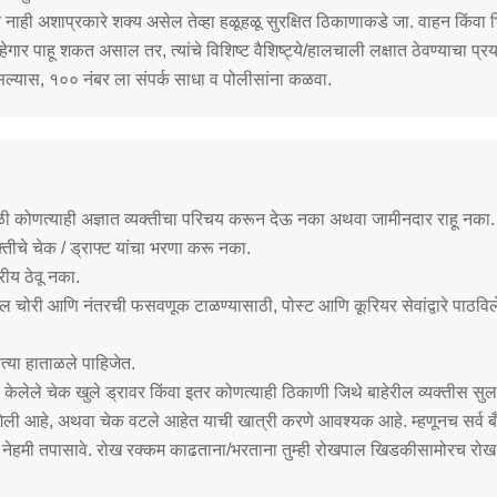
ार नाही अशाप्रकारे शक्य असेल तेव्हा हळूहळू सुरक्षित ठिकाणाकडे जा. वाहन किंवा भिंत
गार पाहू शकत असाल तर, त्यांचे विशिष्ट वैशिष्ट्ये/हालचाली लक्षात ठेवण्याचा प्रय
 असल्यास, १०० नंबर ला संपर्क साधा व पोलीसांना कळवा.
वेळी कोणत्याही अज्ञात व्यक्तीचा परिचय करून देऊ नका अथवा जामीनदार राहू नका.
क्तीचे चेक / ड्राफ्ट यांचा भरणा करू नका.
रीय ठेवू नका.
 चोरी आणि नंतरची फसवणूक टाळण्यासाठी, पोस्ट आणि कूरियर सेवांद्वारे पाठविलेली
त्या हाताळले पाहिजेत.
ेलेले चेक खुले ड्रावर किंवा इतर कोणत्याही ठिकाणी जिथे बाहेरील व्यक्तीस सुलभ
ेली गेली आहे, अथवा चेक वटले आहेत याची खात्री करणे आवश्यक आहे. म्हणूनच सर्व ब
ेंट नेहमी तपासावे. रोख रक्कम काढताना/भरताना तुम्ही रोखपाल खिडकीसामोरच रो