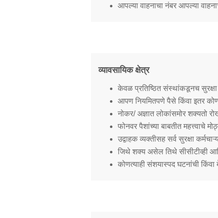
आपल्या वाहनाचा नंबर आपल्या वाहनाच
व्यावसायिक क्षेत्र
केवळ प्रतिष्ठित संस्थांकडूनच सुरक्षा
आपण नियमितपणे पैसे किंवा इतर कोणत
नोकर/ अज्ञात लोकांसमोर शक्यतो रोख
फोनवर पैशांच्या बाबतीत महत्त्वाचे म
उद्वाहक व्यक्तीसह सर्व सुरक्षा कर्मचाऱ्
जिथे शक्य असेल तिथे सीसीटीव्ही आण
कोणत्याही संशयास्पद घटनांची किंवा बे