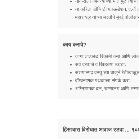
नोकराला गमवण्याच्या भीतीमुळे त्यांच
या करिता डीग्निटी फाऊंडेशन, ए.जी
महाराष्ट्र यांच्या मदतीने मुंबई पोलीसा
काय करावे?
जागा तात्काळ रिकामी करा आणि लोकां
सर्व दरवाजे व खिडक्या उघडा.
संशयास्पद वस्तु च्या बाजुने रेती/वाळ
बॉम्बनाशक पथकाला संपर्क करा.
अग्निशामक दल, रुग्णालय आणि रुग्णवा
हिंसाचारा विरोधात आवाज उठवा ... १०३