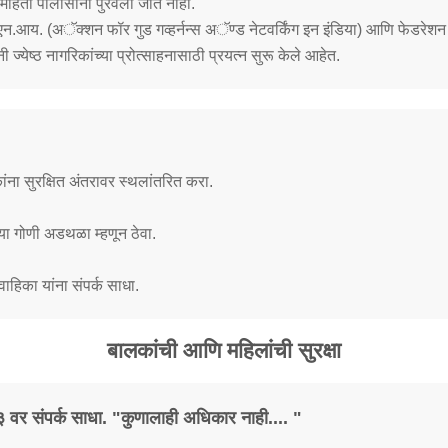
ी महिती पोलीसांना पुरवली जात नाही.
.एन.आय. (अॅक्शन फॉर गुड गव्हर्नन्स अॅण्ड नेटवर्किंग इन इंडिया) आणि फेड
ंनी ज्येष्ठ नागरिकांच्या प्रोत्साहनासाठी प्रयत्न सुरू केले आहेत.
ना सुरक्षित अंतरावर स्थलांतरित करा.
ूच्या गोणी अडथळा म्हणून ठेवा.
हिका यांना संपर्क साधा.
बालकांची आणि महिलांची सुरक्षा
 वर संपर्क साधा. "कुणालाही अधिकार नाही.... "