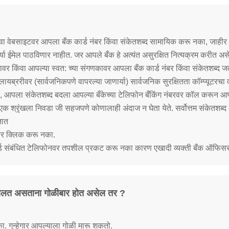
किंवा वेबसाइटवर आपला बँक कार्ड नंबर किंवा संकेतशब्द सामायिक करू नका, जाहीर
्या ईमेल पाठविणार नाहीत. जर आपले बँक हे अत्यंत असुरक्षित नित्यक्रम करीत अ
कावर किंवा आपल्या स्वत: च्या संगणकावर आपला बँक कार्ड नंबर किंवा संकेतशब्द
ायब्ररीवर (सार्वजनिकपणे वापरल्या जाणार्या) सार्वजनिक सुरक्षितता कॉम्प्यूटर
, आपला संकेतशब्द बदला आपल्या बँकेच्या टेलिफोन बँकिंग नंबरवर कॉल करून आपले 
 एक श्रृंखला निवडा जी सहजपणे कोणालाही अंदाज न घेता येते. सर्वोत्तम संकेतशब्द 
तात
 वर क्लिक करू नका.
ार्ड संबंधित टेलिफोनवर तपशील प्रकट करू नका कारण एखादी व्यक्ती बँक ऑफिसर
 चालत असताना गोळीबार होत असेल तर ?
ा. गुन्हेगार आपल्याला गोळी मारू शकतो.