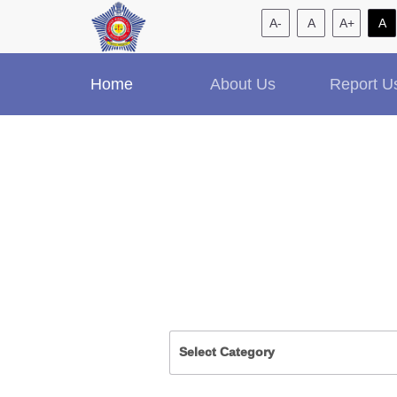
A-
A
A+
A
Home
About Us
Report U