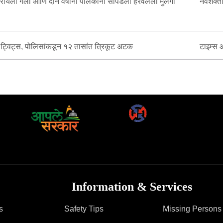
करायला गेला आणि दोन वर्षांनी पालकांना सापडला हरवलेला मुलगा
नवशक्त
नो ट्विट्स, पोलिसांकडून १२ तासांत त्रिकूट अटक
टाइम्स 
Information & Services
s
Safety Tips
Missing Persons