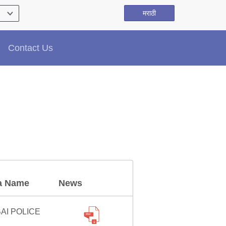
मराठी
Contact Us
a Name
News
AI POLICE