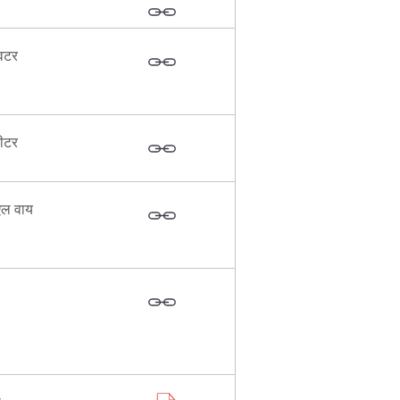
विटर
वीटर
 एल वाय