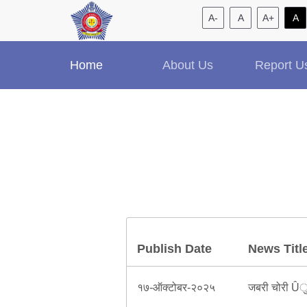
A-
A
A+
A
Home
About Us
Report U
Publish Date
News Titl
१७-ऑक्टोबर-२०२५
जबरी चोरी Ûु