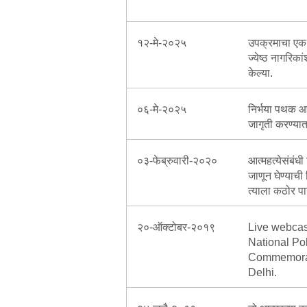
१२-मे-२०२५
उपक्रमाचा एक 
ज्येष्ठ नागरिक
केल्या.
०६-मे-२०२५
निर्भया पथक आ
जागृती करण्या
०३-फेब्रुवारी-२०२०
आत्महत्येसंबंधी
जाणून घेण्याच
त्याला कठोर 
२०-ऑक्टोबर-२०१९
Live webcast
National Po
Commemorat
Delhi.