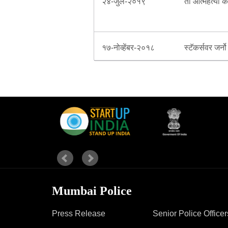
२४-जुलै-२०१९
तो आत्महत्या 
१७-नोव्हेंबर-२०१८
स्टॅकर्सवर जर्
Mumbai Police
Press Release
Senior Police Officer