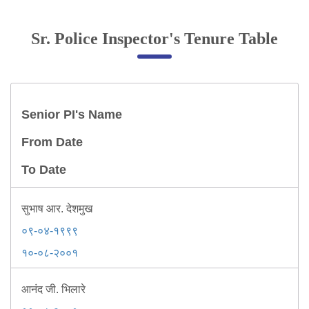
Online Complaint
Sr. Police Inspector's Tenure Table
Lost & Found
Tenant Information
Servant Information
Senior PI's Name
Citizen′s Corner
From Date
To Date
Police Clearance Services
Accident Compensation
Right To Information
सुभाष आर. देशमुख
Passport Status
०९-०४-१९९९
GRAS Payment
१०-०८-२००१
Useful websites
Licensing Unit
आनंद जी. भिलारे
Citizen Wall