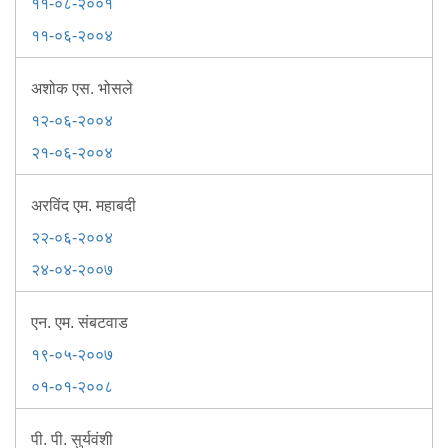
Information of Arrested Accused
११-०८-२००१
Safety Tips
११-०६-२००४
DCP Visits
Help Us
अशोक एस. भोसले
Tenders
१२-०६-२००४
FAQ
२१-०६-२००४
Police Corner
अरविंद एम. महाबदी
२२-०६-२००४
Police Foundation
२४-०४-२००७
Welfare Activities
Media Coverage
एन. एम. संबटवाड
Press Release
Crime Review
१९-०५-२००७
Miscellaneous
०१-०१-२००८
Recruitment
Good Work
पी. पी. सुर्यवंशी