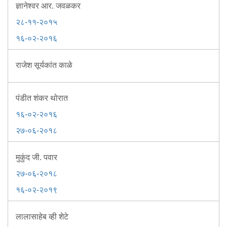
ज्ञानेश्वर आर. जवळकर
२८-११-२०१५
१६-०२-२०१६
राजेश सूर्यकांत काळे
पंडीत शंकर थोरात
१६-०२-२०१६
२७-०६-२०१८
मुकुंद जी. पवार
२७-०६-२०१८
१६-०२-२०१९
लालासाहेब व्ही शेटे