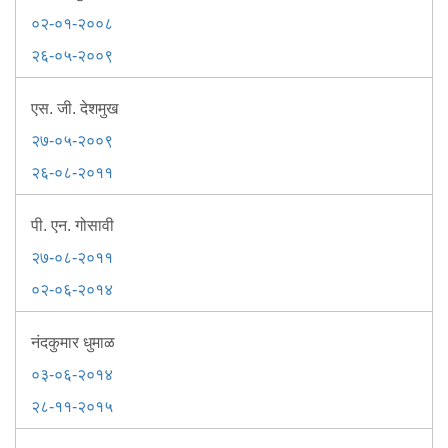
Mob Violence
०२-०१-२००८
२६-०५-२००९
Contact Us
एस. जी. देशमुख
Police Station Incharge
२७-०५-२००९
Divisional ACP′s
२६-०८-२०११
Senior Police Officers
Emergency Contacts
पी. एन. गोसावी
Feedback
२७-०८-२०११
०२-०६-२०१४
नंदकुमार धुमाळ
०३-०६-२०१४
२८-११-२०१५