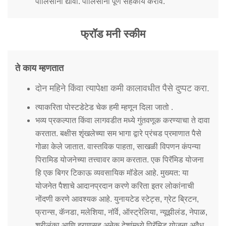
पोलिसांना द्यावी. पोलिसांना पूर्ण सहकार्य करावे.
फ्रॉड मनी स्कीम
ते काय म्हणतात
दोन महिने किंवा त्यापेक्षा कमी कालावधीत पैसे दुप्पट करा.
त्याकरिता पोस्टडेटेड चेक हमी म्हणून दिला जातो .
भव्य प्रकल्पात किंवा लागवडीत मध्ये गुंतवणूक करण्याचा ते दावा
करतात. बक्षीस शृंखलेच्या सम भागा द्वारे प्रंचड प्रमाणात पैसे
गोळा केले जातात. वास्तविक पाहता, साखळी विपणन कंपन्या
पिरामिड योजनेच्या तत्त्वावर काम करतात. एक पिरॅमिड योजना
हि एक बिगर टिकाऊ व्यवसायिक मॉडेल आहे. मुख्यत: या
योजनेत पैशाचे आदानप्रदान करणे करिता इतर लोकांनाची
नोंदणी करणे आवश्यक आहे. युनायटेड स्टेट्स, ग्रेट ब्रिटन,
फ्रान्स, कॅनडा, मलेशिया, नॉर्वे, ऑस्ट्रेलिया, न्यूझीलंड, नेपाळ,
श्रीलंका आणि इराणसह अनेक देशांमध्ये पिरॅमिड योजना अवैध