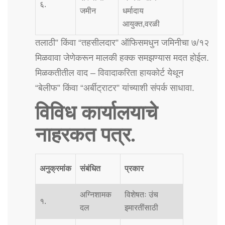
६.
जमीन
धर्मादाय
आयुक्त,वरळी
तलाठी” किंवा “तहसीलदार” ऑफिसमधुन जमिनीचा ७/१२
मिळवावा जेणेकरून मालकी हक्क समझण्यास मदत होईल.
मिळकतीतील वाद – विवादाकरिता हायकोर्ट येथून
“बेलीफ” किंवा “अर्बीट्राटर” यांच्याशी संपर्क साधावा.
विविध कार्यालयाचे
नाहरकत पत्र.
अनुक्रमांक
संबंधित
प्रकार
अग्निशामक
विशेषतः उंच
१.
दल
इमारतींसाठी