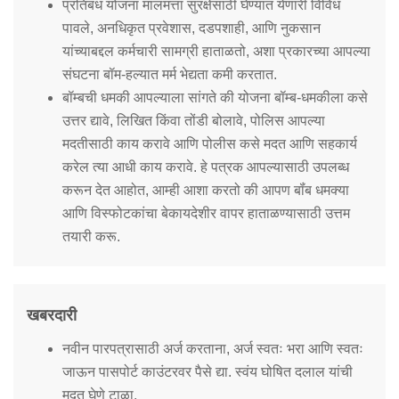
प्रतिबंध योजना मालमत्ता सुरक्षेसाठी घेण्यात येणारी विविध
पावले, अनधिकृत प्रवेशास, दडपशाही, आणि नुकसान
यांच्याबद्दल कर्मचारी सामग्री हाताळतो, अशा प्रकारच्या आपल्या
संघटना बॉम-हल्यात मर्म भेद्यता कमी करतात.
बॉम्बची धमकी आपल्याला सांगते की योजना बॉम्ब-धमकीला कसे
उत्तर द्यावे, लिखित किंवा तोंडी बोलावे, पोलिस आपल्या
मदतीसाठी काय करावे आणि पोलीस कसे मदत आणि सहकार्य
करेल त्या आधी काय करावे. हे पत्रक आपल्यासाठी उपलब्ध
करून देत आहोत, आम्ही आशा करतो की आपण बॉंब धमक्या
आणि विस्फोटकांचा बेकायदेशीर वापर हाताळण्यासाठी उत्तम
तयारी करू.
खबरदारी
नवीन पारपत्रासाठी अर्ज करताना, अर्ज स्वतः भरा आणि स्वतः
जाऊन पासपोर्ट काउंटरवर पैसे द्या. स्वंय घोषित दलाल यांची
मदत घेणे टाळा.