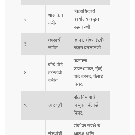
जिल्हाधिकारी
शासकिय
२.
कार्यालय कडून
जमीन
पडताळणी.
म्हाडाची
म्हाडा, बांद्रा (पूर्व)
३.
जमीन
कडून पडताळणी.
मालमत्ता
बॉम्बे पोर्ट
व्यवस्थापक, मुंबई
४.
ट्रस्टची
पोर्ट ट्रस्ट, बॅलार्ड
जमीन
पियर.
मीठ विभागाचे
५.
खार भूमी
आयुक्त, बॅलार्ड
पियर.
संबंधित संस्थे चे
संस्थांची
अध्यक्ष आणि