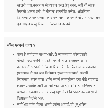
खात्री करा.कारमध्ये मौल्यवान वस्तू ठेवु नका, जरी ती लॉक
केलेली असेल तरी, हे चोरांना आकर्षित करेल. अतिरिक्त
फिटिंग्ज जास्त प्रमाणात वापरु नका, कारण हे चोरांना प्रलोभन
देते. वाहन चालु स्थितीत ठेऊन जाऊ नये.
बॉम्ब म्हणजे काय ?
बॉम्ब हे स्फोटक साधन आहे. ते जवळजवळ कोणत्याही
गोष्टीसारखं बनविण्यासाठी बांधले जाऊ शकतात आणि
कोणत्याही प्रकारे ते ठेवता किंवा वितरित केले जाऊ शकतात.
(आपणास ते सर्व जण सिनेमात दाखवल्याप्रमाणे, फॅन्सी
स्विचसह, रंगीत तारा आणि संपूर्ण सामग्रीसह एक मोठे घड्याळ
त्यावर असावेत अशी आमची इच्छा आहे!). बॉम्ब हा अस्तित्वात
असलेला एकमेव सामान्य शब्द म्हणजे तो विस्फोट करण्यासाठी
डिझाइन केलेले आहे.
सर्वाधिक बॉम्ब किंवा आम्ही त्यांना आय.ई.डी.(सुधारित