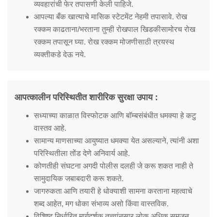
व्यवहारांची फेर तपासणी केली पाहिजे.
आपल्या बँक खात्याचे मासिक स्टेटमेंट नेहमी तपासावे. रोख
रक्कम काढताना/भरताना तुम्ही रोखपाल खिडकीसामोरच रोख
रक्कम तपासून घ्या. रोख रक्कम मोजणीसाठी त्रयस्थ
व्यक्तीकडे देऊ नये.
आपत्कालीन परिस्थितीत शारीरिक सुरक्षा उपाय :
सध्याच्या काळात विस्फोटक आणि बॉम्बसंबंधीत धमक्या हे कटु
वास्तव आहे.
सामान्य माणसाच्या आयुष्यात धमक्या येत असल्याने, त्यांनी अशा
परिस्थितीला तोंड देणे अनिवार्य आहे.
कोणतीही संघटना अगदी पोलीस दलही जे करू शकत नाही ते
सामुदायिक जबाबदारी करू शकते.
जागरुकता आणि तयारी हे धोक्याशी सामना करताना महत्वाचे
शब्द आहेत, मग धोका संभाव्य असो किंवा वास्तविक.
विशिष्ट निर्धारित मार्गदर्शक तत्त्वांनुसार लोक अधिक समजून