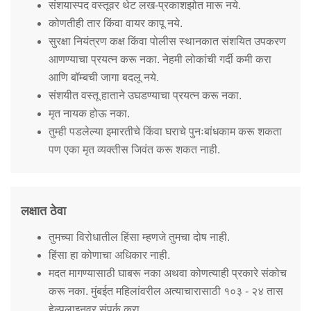
संशयास्पद वस्तूवर थेट लख-प्रकाशझोत मारू नये.
कोणतीही तार किंवा वायर कापू नये.
सुरक्षा नियंत्रण कक्ष किंवा पोलीस स्थानकात संशयित उपकरण
आणण्याचा प्रयत्न करू नका. नेहमी लोकांची गर्दी कमी करा
आणि बॉम्बची जागा बदलू नये.
संशयीत वस्तू हाताने उघडण्याचा प्रयत्न करू नका.
मृत नायक होऊ नका.
तुम्ही पडलेल्या इमारतीचे किंवा घराचे पुनःबांधकाम करू शकता
पण एका मृत व्यक्तीस जिवंत करू शकत नाही.
लक्षात ठेवा
तुमच्या विरोधातील हिंसा म्हणजे तुमचा दोष नाही.
हिंसा हा कोणाचा अधिकार नाही.
मदत मागण्यासाठी घाबरू नका अथवा कोणत्याही प्रकारे संकोच
करू नका. मुंबईत महिलांवरील अत्याचारासाठी १०३ - २४ तास
हेल्पलाइनवर संपर्क करा.