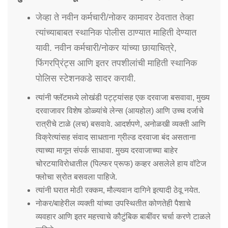
जेव्हा ते नवीन कर्मचारी/नोकर कामावर ठेवतात तेव्हा
त्यांच्याबाबत स्थानिक पोलीस ठाण्यात माहिती देण्यात
यावी. नवीन कर्मचारी/नोकर यांच्या छायाचित्रे,
फिंगरप्रिंट्स आणि इतर तपशीलांची माहिती स्थानिक
पोलिस स्टेशनकडे सादर करावी.
त्यांनी फ्लॅटमध्ये लोखंडी पट्ट्यांसह एक दरवाजा बसवावा, मुख्य
दरवाजावर विशेष डोळ्यांचे लेन्स (आयहोल) आणि उच्च दर्जाचे
रात्रीचे टाळे (लच) बसवावे. आदर्शपणे, अनोळखी व्यक्ती आणि
विक्रेत्यांसह संवाद साधताना ग्रील्ड दरवाजा बंद असताना
त्याच्या मागून संपर्क साधावा. मुख्य दरवाजाच्या बाहेर
चोरटयाविरोधातील (पिल्फर प्रूफ) कव्हर असलेले हाय वॉटेज
फ्लोचा स्रोत बसवला पाहिजे.
त्यांनी घरात मोठी रक्कम, मौल्यवान दागिने इत्यादी ठेवू नयेत.
नोकर/बाहेरील व्यक्ती यांच्या उपस्थितीत कोणतेही पैशाचे
व्यवहार आणि इतर महत्त्वाचे कौटुंबिक बाबींवर चर्चा करणे टाळले