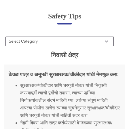
Online Complaint
Safety Tips
Lost & Found
Tenant Information
Servant Information
Citizen′s Corner
निवासी क्षेत्र
Police Clearance Services
केवळ पात्र व अनुभवी सुरक्षारक्षक/चौकीदार यांची नेमणूक करा.
Accident Compensation
सुरक्षारक्षक/चौकीदार आणि घरगुती नोकर यांची नियुक्ती
Right To Information
करण्यापूर्वी त्यांची पूर्वीची तपासा. त्यांच्या पूर्वीच्या
Passport Status
नियोक्त्यांकडील संदर्भ माहिती घ्या. त्यांच्या संपूर्ण माहिती
GRAS Payment
आपल्या पोलीस ठाणेस त्यांच्या सुचनेनुसार सुरक्षारक्षक/चौकीदार
Useful websites
आणि घरगुती नोकर यांची माहिती सदर करा
Licensing Unit
Citizen Wall
नेहमी दिवस आणि रात्र कर्तव्येसाठी वेगवेगळ्या सुरक्षारक्षक/