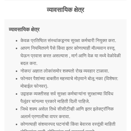
Mob Violence
व्यावसायिक क्षेत्र
Contact Us
व्यावसायिक क्षेत्र
Police Station Incharge
केवळ प्रतिष्ठित संस्थांकडूनच सुरक्षा कर्मचारी नियुक्त करा.
Divisional ACP′s
आपण नियमितपणे पैसे किंवा इतर कोणत्याही मौल्यवान वस्तू
Senior Police Officers
घेऊन प्रवास करत असल्यास , मार्ग आणि वेळ या मध्ये वेळोवेळी
Emergency Contacts
बदल करा.
Feedback
नोकर/ अज्ञात लोकांसमोर शक्यतो रोख व्यवहार टाळावा.
फोनवर पैशांच्या बाबतीत महत्त्वाचे मोठ्याने बोलू नका (विशेषत:
मोबाईल फोनवर).
उद्वाहक व्यक्तीसह सर्व सुरक्षा कर्मचाऱ्यांना सुरक्षाच्या विविध
पैलूंवर चांगल्या प्रकारे माहिती दिली पाहिजे.
जिथे शक्य असेल तिथे सीसीटीव्ही आणि इतर इलेक्ट्रॉनिक
अलार्म प्रणालीचा वापर करावा.
कोणत्याही संशयास्पद घटनांची किंवा बेवारस वस्तूंची माहिती