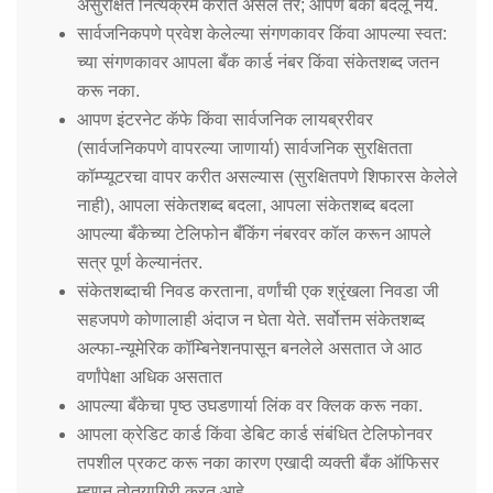
असुरक्षित नित्यक्रम करीत असेल तर; आपण बँका बदलू नये.
सार्वजनिकपणे प्रवेश केलेल्या संगणकावर किंवा आपल्या स्वत:
च्या संगणकावर आपला बँक कार्ड नंबर किंवा संकेतशब्द जतन
करू नका.
आपण इंटरनेट कॅफे किंवा सार्वजनिक लायब्ररीवर
(सार्वजनिकपणे वापरल्या जाणार्या) सार्वजनिक सुरक्षितता
कॉम्प्यूटरचा वापर करीत असल्यास (सुरक्षितपणे शिफारस केलेले
नाही), आपला संकेतशब्द बदला, आपला संकेतशब्द बदला
आपल्या बँकेच्या टेलिफोन बँकिंग नंबरवर कॉल करून आपले
सत्र पूर्ण केल्यानंतर.
संकेतशब्दाची निवड करताना, वर्णांची एक श्रृंखला निवडा जी
सहजपणे कोणालाही अंदाज न घेता येते. सर्वोत्तम संकेतशब्द
अल्फा-न्यूमेरिक कॉम्बिनेशनपासून बनलेले असतात जे आठ
वर्णांपेक्षा अधिक असतात
आपल्या बँकेचा पृष्ठ उघडणार्या लिंक वर क्लिक करू नका.
आपला क्रेडिट कार्ड किंवा डेबिट कार्ड संबंधित टेलिफोनवर
तपशील प्रकट करू नका कारण एखादी व्यक्ती बँक ऑफिसर
म्हणून तोतयागिरी करत आहे.