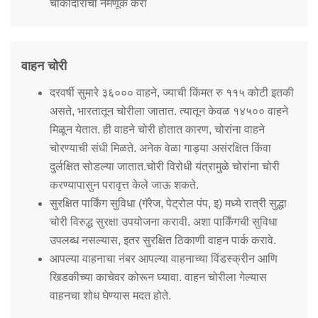
Information of Arrested Accused
चौकीदारांची नेमणूक करा
Safety Tips
DCP Visits
Help Us
वाहन चोरी
Tenders
FAQ
दरवर्षी सुमारे ३६००० वाहने, ज्याची किंमत रु ११५ कोटी इतकी
असते, भारतातून चोरीला जातात. त्यातून केवळ १४५०० वाहने
Police Corner
मिळून येतात. ही वाहने चोरी होतात कारण, चोरांना वाहने
चोरण्याची संधी मिळते. अनेक वेळा गाड्या असंरक्षित किंवा
दुर्लक्षित सोडल्या जातात.चोरी विरोधी यंत्रामुळे चोरांना चोरी
Police Foundation
करण्यापासुन परावृत्त केले जाऊ शकते.
Welfare Activities
सुरक्षित पार्किंग सुविधा (गॅरेज, पेट्रोल पंप, इ) मध्ये रात्री सुद्धा
Media Coverage
चोरी विरुद्ध सुरक्षा उपयोजना करावी. अशा पार्किंगची सुविधा
Press Release
उपलब्ध नसल्यास, इतर सुरक्षित ठिकाणी वाहन पार्क करावे.
Crime Review
आपल्या वाहनाचा नंबर आपल्या वाहनाच्या विंडस्क्रीन आणि
Miscellaneous
खिडकीच्या काचेवर कोरून घ्यावा. वाहन चोरीला गेल्यास
Recruitment
वाहनचा शोध घेण्यास मदत होते.
Good Work