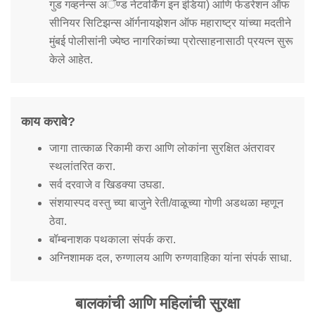
गुड गव्हर्नन्स अॅण्ड नेटवर्किंग इन इंडिया) आणि फेडरेशन ऑफ
सीनियर सिटिझन्स ऑर्गनायझेशन ऑफ महाराष्ट्र यांच्या मदतीने
मुंबई पोलीसांनी ज्येष्ठ नागरिकांच्या प्रोत्साहनासाठी प्रयत्न सुरू
केले आहेत.
काय करावे?
जागा तात्काळ रिकामी करा आणि लोकांना सुरक्षित अंतरावर
स्थलांतरित करा.
सर्व दरवाजे व खिडक्या उघडा.
संशयास्पद वस्तु च्या बाजुने रेती/वाळूच्या गोणी अडथळा म्हणून
ठेवा.
बॉम्बनाशक पथकाला संपर्क करा.
अग्निशामक दल, रुग्णालय आणि रुग्णवाहिका यांना संपर्क साधा.
बालकांची आणि महिलांची सुरक्षा