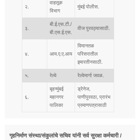
वाहतूक
२.
मुंबई पोलीस.
विभाग
बी.ई.एस.टी./
३.
वीज पुरवठ्यासाठी.
बी.एस.ई.एस.
विमानतळ
४.
आय.ए.ए.आय
परिसरातील
इमारतीनसाठी.
५.
रेल्वे
रेल्वेमार्गा जवळ.
बृहन्मुंबई
ड्रेनेज,
६.
महानगर
पाणीपुरवठा, प्रारंभ
पालिका
प्रमाणपत्रासाठी
गृहनिर्माण संस्था/संकुलांचे सचिव यांनी सर्व सुरक्षा कर्मचारी /