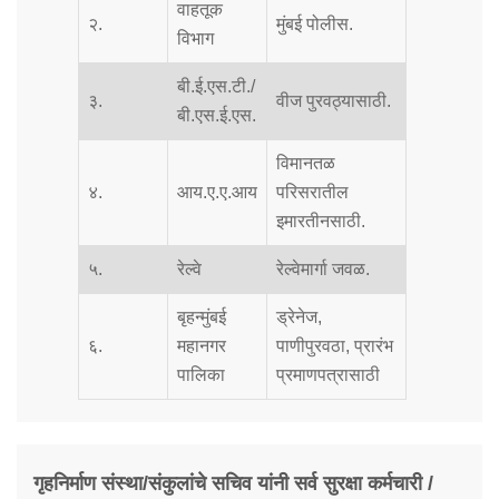
वाहतूक
२.
मुंबई पोलीस.
विभाग
बी.ई.एस.टी./
३.
वीज पुरवठ्यासाठी.
बी.एस.ई.एस.
विमानतळ
४.
आय.ए.ए.आय
परिसरातील
इमारतीनसाठी.
५.
रेल्वे
रेल्वेमार्गा जवळ.
बृहन्मुंबई
ड्रेनेज,
६.
महानगर
पाणीपुरवठा, प्रारंभ
पालिका
प्रमाणपत्रासाठी
गृहनिर्माण संस्था/संकुलांचे सचिव यांनी सर्व सुरक्षा कर्मचारी /