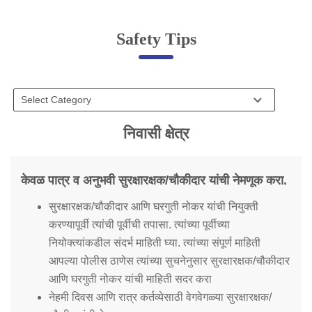
Online Complaint
Safety Tips
Lost & Found
Tenant Information
Servant Information
Citizen′s Corner
निवासी क्षेत्र
Police Clearance Services
केवळ पात्र व अनुभवी सुरक्षारक्षक/चौकीदार यांची नेमणूक करा.
Accident Compensation
सुरक्षारक्षक/चौकीदार आणि घरगुती नोकर यांची नियुक्ती
Right To Information
करण्यापूर्वी त्यांची पूर्वीची तपासा. त्यांच्या पूर्वीच्या
Passport Status
नियोक्त्यांकडील संदर्भ माहिती घ्या. त्यांच्या संपूर्ण माहिती
GRAS Payment
आपल्या पोलीस ठाणेस त्यांच्या सुचनेनुसार सुरक्षारक्षक/चौकीदार
Useful websites
आणि घरगुती नोकर यांची माहिती सदर करा
Licensing Unit
Citizen Wall
नेहमी दिवस आणि रात्र कर्तव्येसाठी वेगवेगळ्या सुरक्षारक्षक/