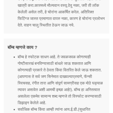
खात्री करा.कारमध्ये मौल्यवान वस्तू ठेवु नका, जरी ती लॉक
केलेली असेल तरी, हे चोरांना आकर्षित करेल. अतिरिक्त
फिटिंग्ज जास्त प्रमाणात वापरु नका, कारण हे चोरांना प्रलोभन
देते. वाहन चालु स्थितीत ठेऊन जाऊ नये.
बॉम्ब म्हणजे काय ?
बॉम्ब हे स्फोटक साधन आहे. ते जवळजवळ कोणत्याही
गोष्टीसारखं बनविण्यासाठी बांधले जाऊ शकतात आणि
कोणत्याही प्रकारे ते ठेवता किंवा वितरित केले जाऊ शकतात.
(आपणास ते सर्व जण सिनेमात दाखवल्याप्रमाणे, फॅन्सी
स्विचसह, रंगीत तारा आणि संपूर्ण सामग्रीसह एक मोठे घड्याळ
त्यावर असावेत अशी आमची इच्छा आहे!). बॉम्ब हा अस्तित्वात
असलेला एकमेव सामान्य शब्द म्हणजे तो विस्फोट करण्यासाठी
डिझाइन केलेले आहे.
सर्वाधिक बॉम्ब किंवा आम्ही त्यांना आय.ई.डी.(सुधारित