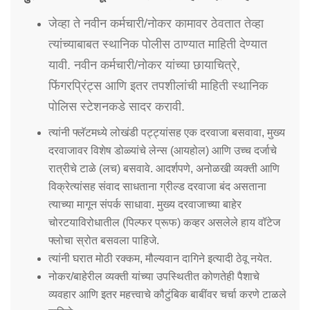
जेव्हा ते नवीन कर्मचारी/नोकर कामावर ठेवतात तेव्हा
त्यांच्याबाबत स्थानिक पोलीस ठाण्यात माहिती देण्यात
यावी. नवीन कर्मचारी/नोकर यांच्या छायाचित्रे,
फिंगरप्रिंट्स आणि इतर तपशीलांची माहिती स्थानिक
पोलिस स्टेशनकडे सादर करावी.
त्यांनी फ्लॅटमध्ये लोखंडी पट्ट्यांसह एक दरवाजा बसवावा, मुख्य
दरवाजावर विशेष डोळ्यांचे लेन्स (आयहोल) आणि उच्च दर्जाचे
रात्रीचे टाळे (लच) बसवावे. आदर्शपणे, अनोळखी व्यक्ती आणि
विक्रेत्यांसह संवाद साधताना ग्रील्ड दरवाजा बंद असताना
त्याच्या मागून संपर्क साधावा. मुख्य दरवाजाच्या बाहेर
चोरटयाविरोधातील (पिल्फर प्रूफ) कव्हर असलेले हाय वॉटेज
फ्लोचा स्रोत बसवला पाहिजे.
त्यांनी घरात मोठी रक्कम, मौल्यवान दागिने इत्यादी ठेवू नयेत.
नोकर/बाहेरील व्यक्ती यांच्या उपस्थितीत कोणतेही पैशाचे
व्यवहार आणि इतर महत्त्वाचे कौटुंबिक बाबींवर चर्चा करणे टाळले