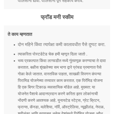
पोलिसांना द्यावी. पोलिसांना पूर्ण सहकार्य करावे.
फ्रॉड मनी स्कीम
ते काय म्हणतात
दोन महिने किंवा त्यापेक्षा कमी कालावधीत पैसे दुप्पट करा.
त्याकरिता पोस्टडेटेड चेक हमी म्हणून दिला जातो .
भव्य प्रकल्पात किंवा लागवडीत मध्ये गुंतवणूक करण्याचा ते दावा
करतात. बक्षीस शृंखलेच्या सम भागा द्वारे प्रंचड प्रमाणात पैसे
गोळा केले जातात. वास्तविक पाहता, साखळी विपणन कंपन्या
पिरामिड योजनेच्या तत्त्वावर काम करतात. एक पिरॅमिड योजना
हि एक बिगर टिकाऊ व्यवसायिक मॉडेल आहे. मुख्यत: या
योजनेत पैशाचे आदानप्रदान करणे करिता इतर लोकांनाची
नोंदणी करणे आवश्यक आहे. युनायटेड स्टेट्स, ग्रेट ब्रिटन,
फ्रान्स, कॅनडा, मलेशिया, नॉर्वे, ऑस्ट्रेलिया, न्यूझीलंड, नेपाळ,
श्रीलंका आणि इराणसह अनेक देशांमध्ये पिरॅमिड योजना अवैध