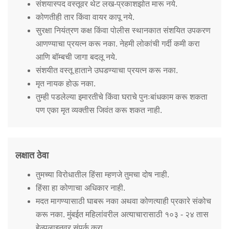
संशयास्पद वस्तूवर थेट लख-प्रकाशझोत मारू नये.
कोणतीही तार किंवा वायर कापू नये.
सुरक्षा नियंत्रण कक्ष किंवा पोलीस स्थानकात संशयित उपकरण
आणण्याचा प्रयत्न करू नका. नेहमी लोकांची गर्दी कमी करा
आणि बॉम्बची जागा बदलू नये.
संशयीत वस्तू हाताने उघडण्याचा प्रयत्न करू नका.
मृत नायक होऊ नका.
तुम्ही पडलेल्या इमारतीचे किंवा घराचे पुनःबांधकाम करू शकता
पण एका मृत व्यक्तीस जिवंत करू शकत नाही.
लक्षात ठेवा
तुमच्या विरोधातील हिंसा म्हणजे तुमचा दोष नाही.
हिंसा हा कोणाचा अधिकार नाही.
मदत मागण्यासाठी घाबरू नका अथवा कोणत्याही प्रकारे संकोच
करू नका. मुंबईत महिलांवरील अत्याचारासाठी १०३ - २४ तास
हेल्पलाइनवर संपर्क करा.