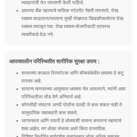
व्यवहारांची फेर तपासणी केली पाहिजे.
आपल्या बँक खात्याचे मासिक स्टेटमेंट नेहमी तपासावे. रोख
रक्कम काढताना/भरताना तुम्ही रोखपाल खिडकीसामोरच रोख
रक्कम तपासून घ्या. रोख रक्कम मोजणीसाठी त्रयस्थ
व्यक्तीकडे देऊ नये.
आपत्कालीन परिस्थितीत शारीरिक सुरक्षा उपाय :
सध्याच्या काळात विस्फोटक आणि बॉम्बसंबंधीत धमक्या हे कटु
वास्तव आहे.
सामान्य माणसाच्या आयुष्यात धमक्या येत असल्याने, त्यांनी अशा
परिस्थितीला तोंड देणे अनिवार्य आहे.
कोणतीही संघटना अगदी पोलीस दलही जे करू शकत नाही ते
सामुदायिक जबाबदारी करू शकते.
जागरुकता आणि तयारी हे धोक्याशी सामना करताना महत्वाचे
शब्द आहेत, मग धोका संभाव्य असो किंवा वास्तविक.
विशिष्ट निर्धारित मार्गदर्शक तत्त्वांनुसार लोक अधिक समजून