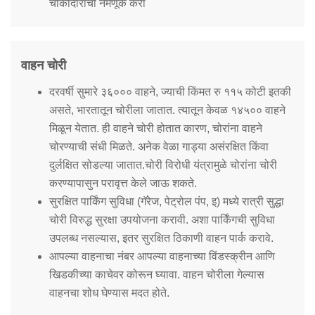
Information of Arrested Accused
चौकीदारांची नेमणूक करा
Safety Tips
DCP Visits
Help Us
वाहन चोरी
Tenders
FAQ
दरवर्षी सुमारे ३६००० वाहने, ज्याची किंमत रु ११५ कोटी इतकी
असते, भारतातून चोरीला जातात. त्यातून केवळ १४५०० वाहने
Police Corner
मिळून येतात. ही वाहने चोरी होतात कारण, चोरांना वाहने
चोरण्याची संधी मिळते. अनेक वेळा गाड्या असंरक्षित किंवा
दुर्लक्षित सोडल्या जातात.चोरी विरोधी यंत्रामुळे चोरांना चोरी
Police Foundation
करण्यापासुन परावृत्त केले जाऊ शकते.
Welfare Activities
सुरक्षित पार्किंग सुविधा (गॅरेज, पेट्रोल पंप, इ) मध्ये रात्री सुद्धा
Media Coverage
चोरी विरुद्ध सुरक्षा उपयोजना करावी. अशा पार्किंगची सुविधा
Press Release
उपलब्ध नसल्यास, इतर सुरक्षित ठिकाणी वाहन पार्क करावे.
Crime Review
आपल्या वाहनाचा नंबर आपल्या वाहनाच्या विंडस्क्रीन आणि
Miscellaneous
खिडकीच्या काचेवर कोरून घ्यावा. वाहन चोरीला गेल्यास
Recruitment
वाहनचा शोध घेण्यास मदत होते.
Good Work