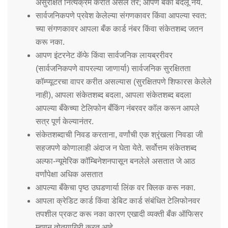
असुरक्षित नित्यक्रम करीत असेल तर; आपण बँका बदलू नये.
सार्वजनिकपणे प्रवेश केलेल्या संगणकावर किंवा आपल्या स्वत:
च्या संगणकावर आपला बँक कार्ड नंबर किंवा संकेतशब्द जतन
करू नका.
आपण इंटरनेट कॅफे किंवा सार्वजनिक लायब्ररीवर
(सार्वजनिकपणे वापरल्या जाणार्या) सार्वजनिक सुरक्षितता
कॉम्प्यूटरचा वापर करीत असल्यास (सुरक्षितपणे शिफारस केलेले
नाही), आपला संकेतशब्द बदला, आपला संकेतशब्द बदला
आपल्या बँकेच्या टेलिफोन बँकिंग नंबरवर कॉल करून आपले
सत्र पूर्ण केल्यानंतर.
संकेतशब्दाची निवड करताना, वर्णांची एक श्रृंखला निवडा जी
सहजपणे कोणालाही अंदाज न घेता येते. सर्वोत्तम संकेतशब्द
अल्फा-न्यूमेरिक कॉम्बिनेशनपासून बनलेले असतात जे आठ
वर्णांपेक्षा अधिक असतात
आपल्या बँकेचा पृष्ठ उघडणार्या लिंक वर क्लिक करू नका.
आपला क्रेडिट कार्ड किंवा डेबिट कार्ड संबंधित टेलिफोनवर
तपशील प्रकट करू नका कारण एखादी व्यक्ती बँक ऑफिसर
म्हणून तोतयागिरी करत आहे.