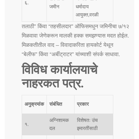
६.
जमीन
धर्मादाय
आयुक्त,वरळी
तलाठी” किंवा “तहसीलदार” ऑफिसमधुन जमिनीचा ७/१२
मिळवावा जेणेकरून मालकी हक्क समझण्यास मदत होईल.
मिळकतीतील वाद – विवादाकरिता हायकोर्ट येथून
“बेलीफ” किंवा “अर्बीट्राटर” यांच्याशी संपर्क साधावा.
विविध कार्यालयाचे
नाहरकत पत्र.
अनुक्रमांक
संबंधित
प्रकार
अग्निशामक
विशेषतः उंच
१.
दल
इमारतींसाठी