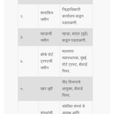
जिल्हाधिकारी
शासकिय
२.
कार्यालय कडून
जमीन
पडताळणी.
म्हाडाची
म्हाडा, बांद्रा (पूर्व)
३.
जमीन
कडून पडताळणी.
मालमत्ता
बॉम्बे पोर्ट
व्यवस्थापक, मुंबई
४.
ट्रस्टची
पोर्ट ट्रस्ट, बॅलार्ड
जमीन
पियर.
मीठ विभागाचे
५.
खार भूमी
आयुक्त, बॅलार्ड
पियर.
संबंधित संस्थे चे
संस्थांची
अध्यक्ष आणि