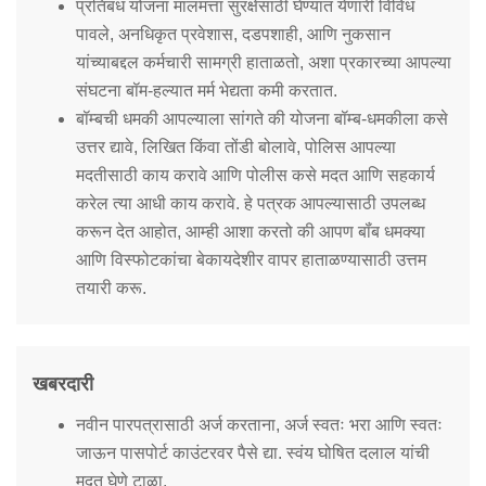
प्रतिबंध योजना मालमत्ता सुरक्षेसाठी घेण्यात येणारी विविध
पावले, अनधिकृत प्रवेशास, दडपशाही, आणि नुकसान
यांच्याबद्दल कर्मचारी सामग्री हाताळतो, अशा प्रकारच्या आपल्या
संघटना बॉम-हल्यात मर्म भेद्यता कमी करतात.
बॉम्बची धमकी आपल्याला सांगते की योजना बॉम्ब-धमकीला कसे
उत्तर द्यावे, लिखित किंवा तोंडी बोलावे, पोलिस आपल्या
मदतीसाठी काय करावे आणि पोलीस कसे मदत आणि सहकार्य
करेल त्या आधी काय करावे. हे पत्रक आपल्यासाठी उपलब्ध
करून देत आहोत, आम्ही आशा करतो की आपण बॉंब धमक्या
आणि विस्फोटकांचा बेकायदेशीर वापर हाताळण्यासाठी उत्तम
तयारी करू.
खबरदारी
नवीन पारपत्रासाठी अर्ज करताना, अर्ज स्वतः भरा आणि स्वतः
जाऊन पासपोर्ट काउंटरवर पैसे द्या. स्वंय घोषित दलाल यांची
मदत घेणे टाळा.