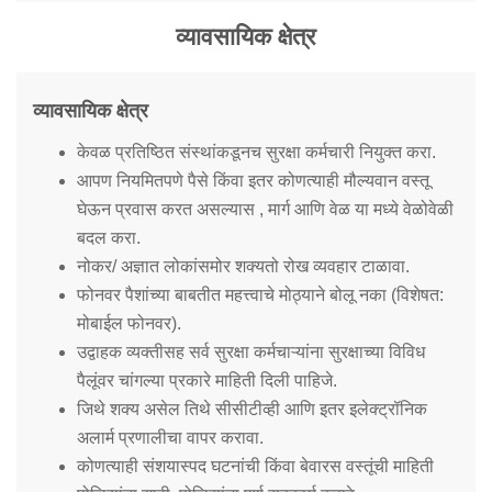
Mob Violence
व्यावसायिक क्षेत्र
Contact Us
व्यावसायिक क्षेत्र
Police Station Incharge
केवळ प्रतिष्ठित संस्थांकडूनच सुरक्षा कर्मचारी नियुक्त करा.
Divisional ACP′s
आपण नियमितपणे पैसे किंवा इतर कोणत्याही मौल्यवान वस्तू
Senior Police Officers
घेऊन प्रवास करत असल्यास , मार्ग आणि वेळ या मध्ये वेळोवेळी
Emergency Contacts
बदल करा.
Feedback
नोकर/ अज्ञात लोकांसमोर शक्यतो रोख व्यवहार टाळावा.
फोनवर पैशांच्या बाबतीत महत्त्वाचे मोठ्याने बोलू नका (विशेषत:
मोबाईल फोनवर).
उद्वाहक व्यक्तीसह सर्व सुरक्षा कर्मचाऱ्यांना सुरक्षाच्या विविध
पैलूंवर चांगल्या प्रकारे माहिती दिली पाहिजे.
जिथे शक्य असेल तिथे सीसीटीव्ही आणि इतर इलेक्ट्रॉनिक
अलार्म प्रणालीचा वापर करावा.
कोणत्याही संशयास्पद घटनांची किंवा बेवारस वस्तूंची माहिती