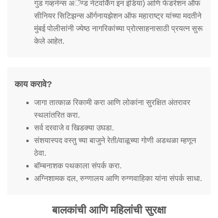
गुड गव्हर्नन्स अॅण्ड नेटवर्किंग इन इंडिया) आणि फेडरेशन ऑफ
सीनियर सिटिझन्स ऑर्गनायझेशन ऑफ महाराष्ट्र यांच्या मदतीने
मुंबई पोलीसांनी ज्येष्ठ नागरिकांच्या प्रोत्साहनासाठी प्रयत्न सुरू
केले आहेत.
काय करावे?
जागा तात्काळ रिकामी करा आणि लोकांना सुरक्षित अंतरावर
स्थलांतरित करा.
सर्व दरवाजे व खिडक्या उघडा.
संशयास्पद वस्तु च्या बाजुने रेती/वाळूच्या गोणी अडथळा म्हणून
ठेवा.
बॉम्बनाशक पथकाला संपर्क करा.
अग्निशामक दल, रुग्णालय आणि रुग्णवाहिका यांना संपर्क साधा.
बालकांची आणि महिलांची सुरक्षा