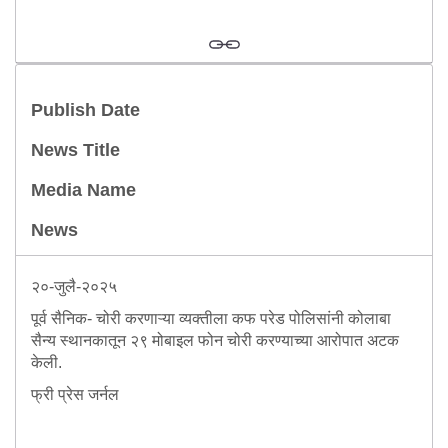
Information of Arrested Accused
Safety Tips
DCP Visits
Help Us
Tenders
Publish Date
FAQ
News Title
Police Corner
Media Name
News
Police Foundation
Welfare Activities
२०-जुलै-२०२५
Media Coverage
पूर्व सैनिक- चोरी करणाऱ्या व्यक्तीला कफ परेड पोलिसांनी कोलाबा
Press Release
सैन्य स्थानकातून २९ मोबाइल फोन चोरी करण्याच्या आरोपात अटक
Crime Review
केली.
Miscellaneous
फ्री प्रेस जर्नल
Recruitment
Good Work