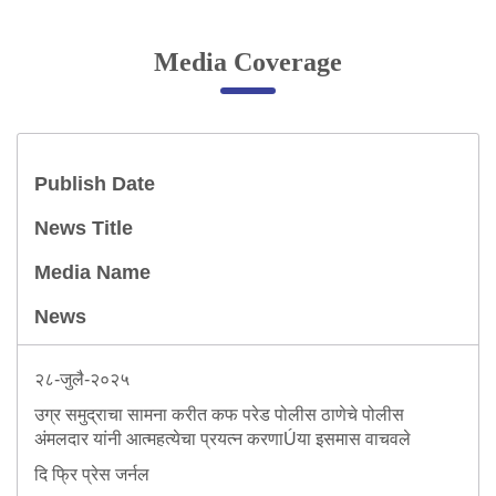
Online Complaint
Media Coverage
Lost & Found
Tenant Information
Servant Information
Publish Date
Citizen′s Corner
News Title
Media Name
Police Clearance Services
Accident Compensation
News
Right To Information
Passport Status
२८-जुलै-२०२५
GRAS Payment
उग्र समुद्राचा सामना करीत कफ परेड पोलीस ठाणेचे पोलीस
Useful websites
अंमलदार यांनी आत्महत्येचा प्रयत्न करणाÚया इसमास वाचवले
Licensing Unit
Citizen Wall
दि फ्रि प्रेस जर्नल