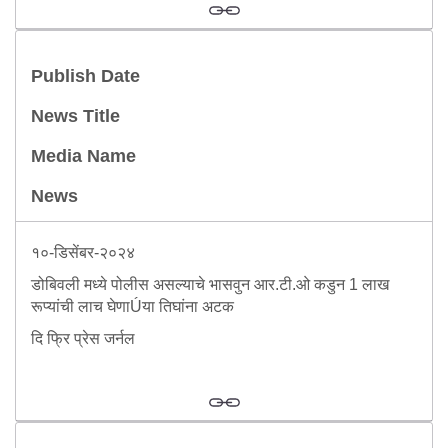
Mob Violence
Contact Us
Publish Date
News Title
Police Station Incharge
Media Name
Divisional ACP′s
Senior Police Officers
News
Emergency Contacts
Feedback
१०-डिसेंबर-२०२४
डोबिवली मध्ये पोलीस असल्याचे भासवुन आर.टी.ओ कडुन 1 लाख
रूप्यांची लाच घेणाÚया तिघांना अटक
दि फ्रि प्रेस जर्नल