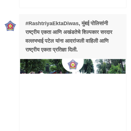
Mob Violence
Contact Us
#RashtriyaEktaDiwas, मुंबई पोलिसांनी
राष्ट्रीय एकता आणि अखंडतेचे शिल्पकार सरदार
Police Station Incharge
वल्लभभाई पटेल यांना आदरांजली वाहिली आणि
Divisional ACP′s
राष्ट्रीय एकता प्रतिज्ञा दिली.
Senior Police Officers
Emergency Contacts
Feedback