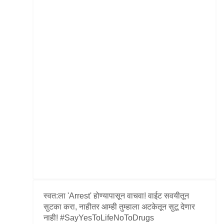
स्वत:ला 'Arrest' होण्यापासून वाचवा! वाईट सवयीतून
सुटका करा, नाहीतर आम्ही तुम्हाला अटकेतून सुटू देणार
नाही! #SayYesToLifeNoToDrugs