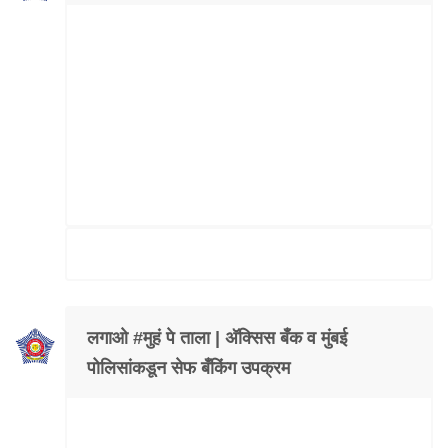
लगाओ #मुहं पे ताला | अ‍ॅक्सिस बँक व मुंबई
पोलिसांकडून सेफ बँकिंग उपक्रम