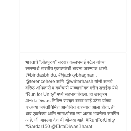
Information of Arrested Accused
Safety Tips
DCP Visits
Help Us
Tenders
FAQ
Police Corner
भारताचे “लोहपुरुष” सरदार वल्लभभाई पटेल यांच्या
स्मरणार्थ भारतीय एकात्मतेची भावना जपण्यात आली.
Police Foundation
@bindasbhidu, @jackkybhagnani,
Welfare Activities
@terencehere आणि @writerharsh यांनी आमचे
वरिष्ठ अधिकारी व कर्मचारी यांच्यासोबत मरीन ड्राईव्ह येथे
Media Coverage
“Run for Unity” मध्ये सहभाग घेतला. हा उपक्रम
Press Release
#EktaDiwas निमित्त सरदार वल्लभभाई पटेल यांच्या
Crime Review
१५०व्या जयंतीनिमित्त आयोजित करण्यात आला होता. ही
Miscellaneous
धाव एकतेच्या आणि सामर्थ्याच्या त्या अटळ भावनेला समर्पित
Recruitment
आहे, जी आपल्या देशाची ओळख आहे. #RunForUnity
Good Work
#Sardar150 @EktaDiwasBharat