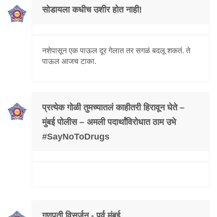
सोडायला कधीच उशीर होत नाही!
नशेपासून एक पाऊल दूर गेलात तर सगळं बदलू शकतं. ते
पाऊल आजच टाका.
प्रत्येक गोळी तुमच्यातलं काहीतरी हिरावून घेते –
मुंबई पोलीस – अमली पदार्थांविरोधात ठाम उभे
#SayNoToDrugs
गणपती विसर्जन - पूर्व मुंबई