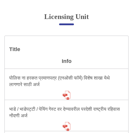
Online Complaint
Licensing Unit
Lost & Found
Tenant Information
Servant Information
Title
Citizen′s Corner
Info
Police Clearance Services
पोलिस ना हरकत प्रमाणपत्र (एनओसी फॉर्म) विशेष शाखा येथे
Accident Compensation
लागणारे साठी अर्ज
Right To Information
Passport Status
GRAS Payment
भाडे / भाडेपट्टी / पेयिंग गेस्ट वर देण्यावरील परदेशी राष्ट्रीय रहिवास
Useful websites
नोंदणी अर्ज
Licensing Unit
Citizen Wall