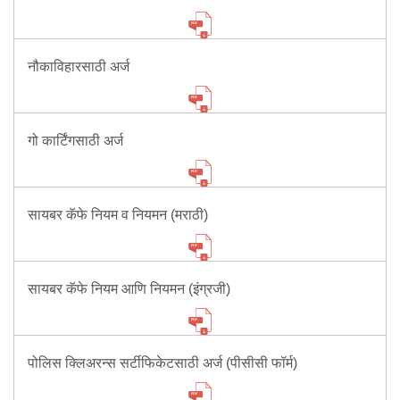
Mob Violence
Contact Us
नौकाविहारसाठी अर्ज
Police Station Incharge
Divisional ACP′s
गो कार्टिंगसाठी अर्ज
Senior Police Officers
Emergency Contacts
Feedback
सायबर कॅफे नियम व नियमन (मराठी)
सायबर कॅफे नियम आणि नियमन (इंग्रजी)
पोलिस क्लिअरन्स सर्टीफिकेटसाठी अर्ज (पीसीसी फॉर्म)