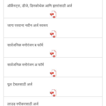
Information of Arrested Accused
ऑर्केस्ट्रा, डीजे, डिस्कोथेक आणि इतरांसाठी अर्ज
Safety Tips
DCP Visits
Help Us
Tenders
जागा परवाना नवीन अर्ज स्वरूप
FAQ
Police Corner
सार्वजनिक मनोरंजन ब फॉर्म
Police Foundation
सार्वजनिक मनोरंजन अ फॉर्म
Welfare Activities
Media Coverage
Press Release
Crime Review
पूल टेबलसाठी अर्ज
Miscellaneous
Recruitment
Good Work
लाउड स्पीकरसाठी अर्ज