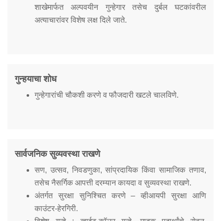
Information of Arrested Accused
शाखेमार्फत अल्पवयीन गुन्हेगार तसेच दुर्बल घटकांवरील
Safety Tips
अत्याचारांवर विशेष लक्ष दिले जाते.
DCP Visits
Help Us
Tenders
FAQ
गुन्हयाचा शोध
Police Corner
गुन्हेगारांची चौकशी करणे व फौजदारी खटले चालविणे.
Police Foundation
Welfare Activities
Media Coverage
सार्वजनिक सुव्यवस्था राखणे
Press Release
सण, उत्सव, निवडणुका, सांप्रदायिक किंवा सामाजिक तणाव,
Crime Review
तसेच नैसर्गिक आपत्ती दरम्यान कायदा व सुव्यवस्था राखणे.
Miscellaneous
अंतर्गत सुरक्षा सुनिश्चित करणे – व्हीआयपी सुरक्षा आणि
Recruitment
काउंटर-हेरगिरी.
Good Work