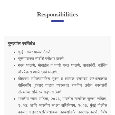
Online Complaint
Responsibilities
Lost & Found
Tenant Information
Servant Information
गुन्हयांस प्रतिबंध
Citizen′s Corner
गुन्हेगारांवर पाळत ठेवणे.
गुन्हेगारांच्या नोंदींचे परीक्षण करणे.
Police Clearance Services
गस्त घालणे, मोबाईल व पायी गस्त घालणे, नाकाबंदी, कोंबिंग
Accident Compensation
ऑपरेशन्स आणि छापे घालणे.
Right To Information
मोहल्ला समित्यांमार्फत सूक्ष्म व व्यापक स्तरावर सहभागात्मक
Passport Status
पोलिसींग (शेजार पाळत व्यवस्था) राबविणे तसेच स्वयंसेवी
GRAS Payment
संस्थांचा सक्रिय सहभाग ठेवणे.
Useful websites
भारतीय न्याय संहिता, २०२३; भारतीय नागरिक सुरक्षा संहिता,
Licensing Unit
२०२३; आणि भारतीय साक्ष्य अधिनियम, २०२३, मुंबई पोलीस
Citizen Wall
कायदा व इतर प्रतिबंधात्मक कायद्यांतर्गत कारवाई करणे. विशेष