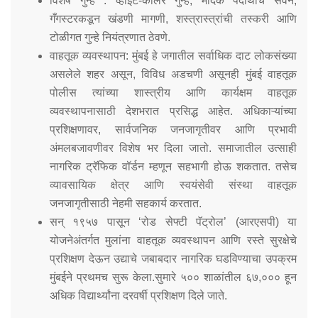
विशेष गुन्हे : व्हाईट-कॉलर गुन्हे, मादक पदार्थांचे सेवन,
Mob Violence
गँगस्टरकडून खंडणी मागणी, शस्त्रास्त्रांची तस्करी आणि
टोळीगत गुन्हे नियंत्रणात ठेवणे.
Contact Us
वाहतूक व्यवस्थापन: मुंबई हे जगातील सर्वाधिक दाट लोकसंख्या
असलेले शहर असून, विविध अडचणी असूनही मुंबई वाहतूक
पोलीस त्यांच्या शास्त्रीय आणि कार्यक्षम वाहतूक
Police Station Incharge
व्यवस्थापनासाठी देशभरात प्रसिद्ध आहेत. अधिकाऱ्यांच्या
Divisional ACP′s
Senior Police Officers
प्रशिक्षणावर, सार्वजनिक जनजागृतीवर आणि प्रभावी
Emergency Contacts
अंमलबजावणीवर विशेष भर दिला जातो. समाजातील उत्साही
Feedback
नागरिक ट्रॅफिक वॉर्डन म्हणून सहभागी होऊ शकतात. तसेच
व्यावसायिक क्षेत्र आणि स्वयंसेवी संस्था वाहतूक
जनजागृतीसाठी नेहमी सहकार्य करतात.
सन् १९५७ पासून ‘रोड सेफ्टी पॅट्रोल’ (आरएसपी) या
योजनेअंतर्गत मुलांना वाहतूक व्यवस्थापन आणि रस्ते सुरक्षेचे
प्रशिक्षण देऊन उद्याचे जबाबदार नागरिक घडविण्याचा उपक्रम
मुंबईने प्रथमच सुरू केला.सुमारे ५०० शाळांतील ६७,००० हून
अधिक विद्यार्थ्यांना दरवर्षी प्रशिक्षण दिले जाते.