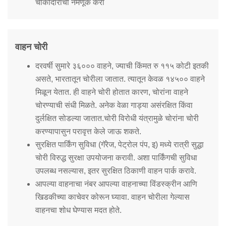
Information of Arrested Accused
चौकीदारांची नेमणूक करा
Safety Tips
DCP Visits
Help Us
वाहन चोरी
Tenders
FAQ
दरवर्षी सुमारे ३६००० वाहने, ज्याची किंमत रु ११५ कोटी इतकी
असते, भारतातून चोरीला जातात. त्यातून केवळ १४५०० वाहने
Police Corner
मिळून येतात. ही वाहने चोरी होतात कारण, चोरांना वाहने
चोरण्याची संधी मिळते. अनेक वेळा गाड्या असंरक्षित किंवा
दुर्लक्षित सोडल्या जातात.चोरी विरोधी यंत्रामुळे चोरांना चोरी
Police Foundation
करण्यापासुन परावृत्त केले जाऊ शकते.
Welfare Activities
सुरक्षित पार्किंग सुविधा (गॅरेज, पेट्रोल पंप, इ) मध्ये रात्री सुद्धा
Media Coverage
चोरी विरुद्ध सुरक्षा उपयोजना करावी. अशा पार्किंगची सुविधा
Press Release
उपलब्ध नसल्यास, इतर सुरक्षित ठिकाणी वाहन पार्क करावे.
Crime Review
आपल्या वाहनाचा नंबर आपल्या वाहनाच्या विंडस्क्रीन आणि
Miscellaneous
खिडकीच्या काचेवर कोरून घ्यावा. वाहन चोरीला गेल्यास
Recruitment
वाहनचा शोध घेण्यास मदत होते.
Good Work