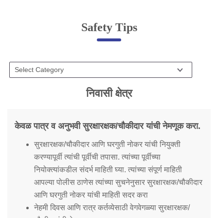
Online Complaint
Safety Tips
Lost & Found
Tenant Information
Servant Information
Citizen′s Corner
निवासी क्षेत्र
Police Clearance Services
केवळ पात्र व अनुभवी सुरक्षारक्षक/चौकीदार यांची नेमणूक करा.
Accident Compensation
सुरक्षारक्षक/चौकीदार आणि घरगुती नोकर यांची नियुक्ती
Right To Information
करण्यापूर्वी त्यांची पूर्वीची तपासा. त्यांच्या पूर्वीच्या
Passport Status
नियोक्त्यांकडील संदर्भ माहिती घ्या. त्यांच्या संपूर्ण माहिती
GRAS Payment
आपल्या पोलीस ठाणेस त्यांच्या सुचनेनुसार सुरक्षारक्षक/चौकीदार
Useful websites
आणि घरगुती नोकर यांची माहिती सदर करा
Licensing Unit
Citizen Wall
नेहमी दिवस आणि रात्र कर्तव्येसाठी वेगवेगळ्या सुरक्षारक्षक/