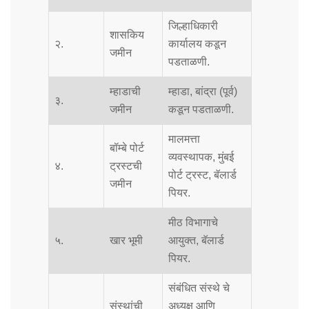
जिल्हाधिकारी
शासकिय
२.
कार्यालय कडून
जमीन
पडताळणी.
म्हाडाची
म्हाडा, बांद्रा (पूर्व)
३.
जमीन
कडून पडताळणी.
मालमत्ता
बॉम्बे पोर्ट
व्यवस्थापक, मुंबई
४.
ट्रस्टची
पोर्ट ट्रस्ट, बॅलार्ड
जमीन
पियर.
मीठ विभागाचे
५.
खार भूमी
आयुक्त, बॅलार्ड
पियर.
संबंधित संस्थे चे
संस्थांची
अध्यक्ष आणि