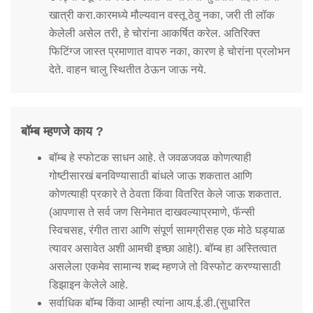
खात्री करा.कारमध्ये मौल्यवान वस्तू ठेवु नका, जरी ती लॉक
केलेली असेल तरी, हे चोरांना आकर्षित करेल. अतिरिक्त
फिटिंग्ज जास्त प्रमाणात वापरु नका, कारण हे चोरांना प्रलोभन
देते. वाहन चालु स्थितीत ठेऊन जाऊ नये.
बॉम्ब म्हणजे काय ?
बॉम्ब हे स्फोटक साधन आहे. ते जवळजवळ कोणत्याही
गोष्टीसारखं बनविण्यासाठी बांधले जाऊ शकतात आणि
कोणत्याही प्रकारे ते ठेवता किंवा वितरित केले जाऊ शकतात.
(आपणास ते सर्व जण सिनेमात दाखवल्याप्रमाणे, फॅन्सी
स्विचसह, रंगीत तारा आणि संपूर्ण सामग्रीसह एक मोठे घड्याळ
त्यावर असावेत अशी आमची इच्छा आहे!). बॉम्ब हा अस्तित्वात
असलेला एकमेव सामान्य शब्द म्हणजे तो विस्फोट करण्यासाठी
डिझाइन केलेले आहे.
सर्वाधिक बॉम्ब किंवा आम्ही त्यांना आय.ई.डी.(सुधारित