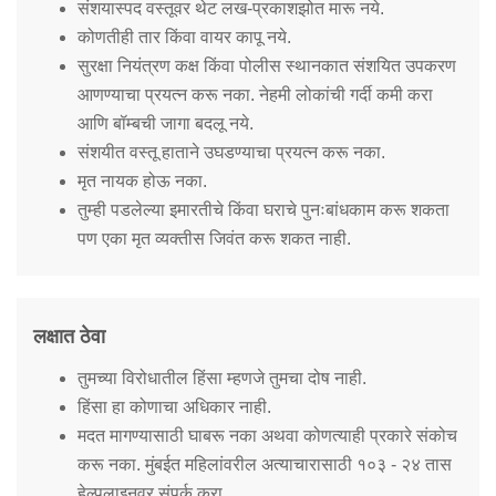
संशयास्पद वस्तूवर थेट लख-प्रकाशझोत मारू नये.
कोणतीही तार किंवा वायर कापू नये.
सुरक्षा नियंत्रण कक्ष किंवा पोलीस स्थानकात संशयित उपकरण
आणण्याचा प्रयत्न करू नका. नेहमी लोकांची गर्दी कमी करा
आणि बॉम्बची जागा बदलू नये.
संशयीत वस्तू हाताने उघडण्याचा प्रयत्न करू नका.
मृत नायक होऊ नका.
तुम्ही पडलेल्या इमारतीचे किंवा घराचे पुनःबांधकाम करू शकता
पण एका मृत व्यक्तीस जिवंत करू शकत नाही.
लक्षात ठेवा
तुमच्या विरोधातील हिंसा म्हणजे तुमचा दोष नाही.
हिंसा हा कोणाचा अधिकार नाही.
मदत मागण्यासाठी घाबरू नका अथवा कोणत्याही प्रकारे संकोच
करू नका. मुंबईत महिलांवरील अत्याचारासाठी १०३ - २४ तास
हेल्पलाइनवर संपर्क करा.