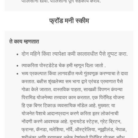
पोलिसांना द्यावी. पोलिसांना पूर्ण सहकार्य करावे.
फ्रॉड मनी स्कीम
ते काय म्हणतात
दोन महिने किंवा त्यापेक्षा कमी कालावधीत पैसे दुप्पट करा.
त्याकरिता पोस्टडेटेड चेक हमी म्हणून दिला जातो .
भव्य प्रकल्पात किंवा लागवडीत मध्ये गुंतवणूक करण्याचा ते दावा
करतात. बक्षीस शृंखलेच्या सम भागा द्वारे प्रंचड प्रमाणात पैसे
गोळा केले जातात. वास्तविक पाहता, साखळी विपणन कंपन्या
पिरामिड योजनेच्या तत्त्वावर काम करतात. एक पिरॅमिड योजना
हि एक बिगर टिकाऊ व्यवसायिक मॉडेल आहे. मुख्यत: या
योजनेत पैशाचे आदानप्रदान करणे करिता इतर लोकांनाची
नोंदणी करणे आवश्यक आहे. युनायटेड स्टेट्स, ग्रेट ब्रिटन,
फ्रान्स, कॅनडा, मलेशिया, नॉर्वे, ऑस्ट्रेलिया, न्यूझीलंड, नेपाळ,
श्रीलंका आणि इराणसह अनेक देशांमध्ये पिरॅमिड योजना अवैध