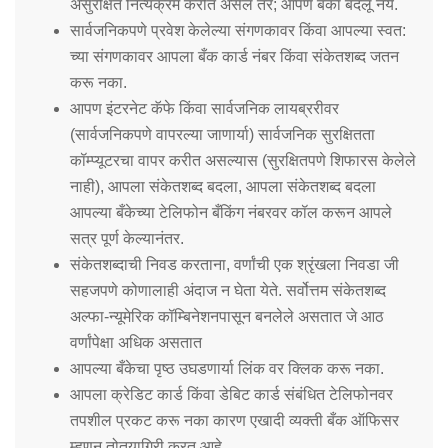
असुरक्षित नित्यक्रम करीत असेल तर; आपण बँका बदलू नये.
सार्वजनिकपणे प्रवेश केलेल्या संगणकावर किंवा आपल्या स्वत:
च्या संगणकावर आपला बँक कार्ड नंबर किंवा संकेतशब्द जतन
करू नका.
आपण इंटरनेट कॅफे किंवा सार्वजनिक लायब्ररीवर
(सार्वजनिकपणे वापरल्या जाणार्या) सार्वजनिक सुरक्षितता
कॉम्प्यूटरचा वापर करीत असल्यास (सुरक्षितपणे शिफारस केलेले
नाही), आपला संकेतशब्द बदला, आपला संकेतशब्द बदला
आपल्या बँकेच्या टेलिफोन बँकिंग नंबरवर कॉल करून आपले
सत्र पूर्ण केल्यानंतर.
संकेतशब्दाची निवड करताना, वर्णांची एक श्रृंखला निवडा जी
सहजपणे कोणालाही अंदाज न घेता येते. सर्वोत्तम संकेतशब्द
अल्फा-न्यूमेरिक कॉम्बिनेशनपासून बनलेले असतात जे आठ
वर्णांपेक्षा अधिक असतात
आपल्या बँकेचा पृष्ठ उघडणार्या लिंक वर क्लिक करू नका.
आपला क्रेडिट कार्ड किंवा डेबिट कार्ड संबंधित टेलिफोनवर
तपशील प्रकट करू नका कारण एखादी व्यक्ती बँक ऑफिसर
म्हणून तोतयागिरी करत आहे.