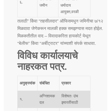
६.
जमीन
धर्मादाय
आयुक्त,वरळी
तलाठी” किंवा “तहसीलदार” ऑफिसमधुन जमिनीचा ७/१२
मिळवावा जेणेकरून मालकी हक्क समझण्यास मदत होईल.
मिळकतीतील वाद – विवादाकरिता हायकोर्ट येथून
“बेलीफ” किंवा “अर्बीट्राटर” यांच्याशी संपर्क साधावा.
विविध कार्यालयाचे
नाहरकत पत्र.
अनुक्रमांक
संबंधित
प्रकार
अग्निशामक
विशेषतः उंच
१.
दल
इमारतींसाठी