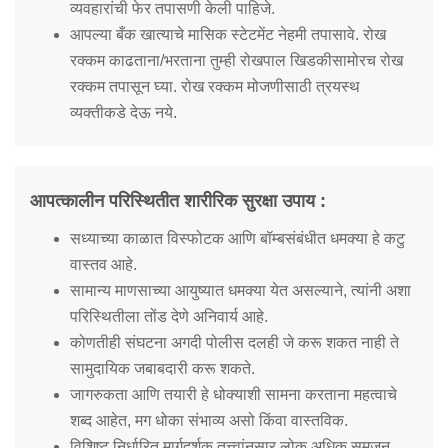
व्यवहारांची फेर तपासणी केली पाहिजे.
आपल्या बँक खात्याचे मासिक स्टेटमेंट नेहमी तपासावे. रोख
रक्कम काढताना/भरताना तुम्ही रोखपाल खिडकीसामोरच रोख
रक्कम तपासून घ्या. रोख रक्कम मोजणीसाठी त्रयस्थ
व्यक्तीकडे देऊ नये.
आपत्कालीन परिस्थितीत शारीरिक सुरक्षा उपाय :
सध्याच्या काळात विस्फोटक आणि बॉम्बसंबंधीत धमक्या हे कटु
वास्तव आहे.
सामान्य माणसाच्या आयुष्यात धमक्या येत असल्याने, त्यांनी अशा
परिस्थितीला तोंड देणे अनिवार्य आहे.
कोणतीही संघटना अगदी पोलीस दलही जे करू शकत नाही ते
सामुदायिक जबाबदारी करू शकते.
जागरुकता आणि तयारी हे धोक्याशी सामना करताना महत्वाचे
शब्द आहेत, मग धोका संभाव्य असो किंवा वास्तविक.
विशिष्ट निर्धारित मार्गदर्शक तत्त्वांनुसार लोक अधिक समजून