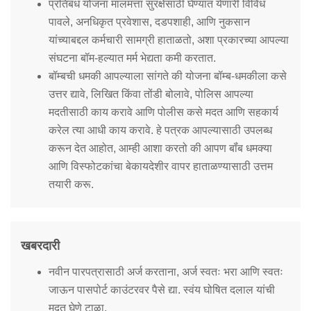
प्रतिबंध योजना मालमत्ता सुरक्षेसाठी घेण्यात येणारी विविध
पावले, अनधिकृत प्रवेशास, दडपशाही, आणि नुकसान
यांच्याबद्दल कर्मचारी सामग्री हाताळतो, अशा प्रकारच्या आपल्या
संघटना बॉम-हल्यात मर्म भेद्यता कमी करतात.
बॉम्बची धमकी आपल्याला सांगते की योजना बॉम्ब-धमकीला कसे
उत्तर द्यावे, लिखित किंवा तोंडी बोलावे, पोलिस आपल्या
मदतीसाठी काय करावे आणि पोलीस कसे मदत आणि सहकार्य
करेल त्या आधी काय करावे. हे पत्रक आपल्यासाठी उपलब्ध
करून देत आहोत, आम्ही आशा करतो की आपण बॉंब धमक्या
आणि विस्फोटकांचा बेकायदेशीर वापर हाताळण्यासाठी उत्तम
तयारी करू.
खबरदारी
नवीन पारपत्रासाठी अर्ज करताना, अर्ज स्वतः भरा आणि स्वतः
जाऊन पासपोर्ट काउंटरवर पैसे द्या. स्वंय घोषित दलाल यांची
मदत घेणे टाळा.