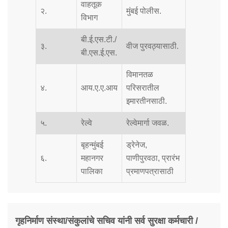
वाहतूक
२.
मुंबई पोलीस.
विभाग
बी.ई.एस.टी./
३.
वीज पुरवठ्यासाठी.
बी.एस.ई.एस.
विमानतळ
४.
आय.ए.ए.आय
परिसरातील
इमारतीनसाठी.
५.
रेल्वे
रेल्वेमार्गा जवळ.
बृहन्मुंबई
ड्रेनेज,
६.
महानगर
पाणीपुरवठा, प्रारंभ
पालिका
प्रमाणपत्रासाठी
गृहनिर्माण संस्था/संकुलांचे सचिव यांनी सर्व सुरक्षा कर्मचारी /