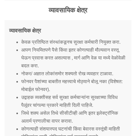
Mob Violence
व्यावसायिक क्षेत्र
Contact Us
व्यावसायिक क्षेत्र
Police Station Incharge
केवळ प्रतिष्ठित संस्थांकडूनच सुरक्षा कर्मचारी नियुक्त करा.
Divisional ACP′s
आपण नियमितपणे पैसे किंवा इतर कोणत्याही मौल्यवान वस्तू
Senior Police Officers
घेऊन प्रवास करत असल्यास , मार्ग आणि वेळ या मध्ये वेळोवेळी
Emergency Contacts
बदल करा.
Feedback
नोकर/ अज्ञात लोकांसमोर शक्यतो रोख व्यवहार टाळावा.
फोनवर पैशांच्या बाबतीत महत्त्वाचे मोठ्याने बोलू नका (विशेषत:
मोबाईल फोनवर).
उद्वाहक व्यक्तीसह सर्व सुरक्षा कर्मचाऱ्यांना सुरक्षाच्या विविध
पैलूंवर चांगल्या प्रकारे माहिती दिली पाहिजे.
जिथे शक्य असेल तिथे सीसीटीव्ही आणि इतर इलेक्ट्रॉनिक
अलार्म प्रणालीचा वापर करावा.
कोणत्याही संशयास्पद घटनांची किंवा बेवारस वस्तूंची माहिती