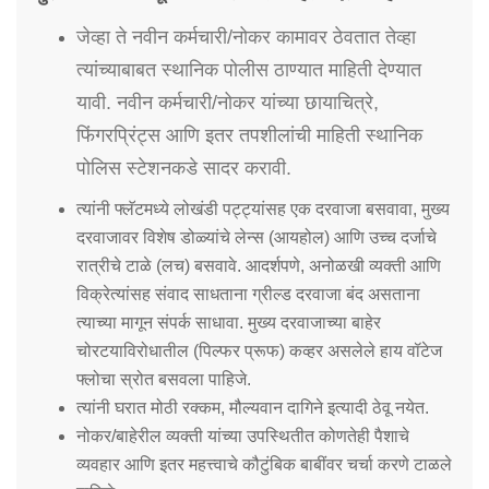
जेव्हा ते नवीन कर्मचारी/नोकर कामावर ठेवतात तेव्हा
त्यांच्याबाबत स्थानिक पोलीस ठाण्यात माहिती देण्यात
यावी. नवीन कर्मचारी/नोकर यांच्या छायाचित्रे,
फिंगरप्रिंट्स आणि इतर तपशीलांची माहिती स्थानिक
पोलिस स्टेशनकडे सादर करावी.
त्यांनी फ्लॅटमध्ये लोखंडी पट्ट्यांसह एक दरवाजा बसवावा, मुख्य
दरवाजावर विशेष डोळ्यांचे लेन्स (आयहोल) आणि उच्च दर्जाचे
रात्रीचे टाळे (लच) बसवावे. आदर्शपणे, अनोळखी व्यक्ती आणि
विक्रेत्यांसह संवाद साधताना ग्रील्ड दरवाजा बंद असताना
त्याच्या मागून संपर्क साधावा. मुख्य दरवाजाच्या बाहेर
चोरटयाविरोधातील (पिल्फर प्रूफ) कव्हर असलेले हाय वॉटेज
फ्लोचा स्रोत बसवला पाहिजे.
त्यांनी घरात मोठी रक्कम, मौल्यवान दागिने इत्यादी ठेवू नयेत.
नोकर/बाहेरील व्यक्ती यांच्या उपस्थितीत कोणतेही पैशाचे
व्यवहार आणि इतर महत्त्वाचे कौटुंबिक बाबींवर चर्चा करणे टाळले