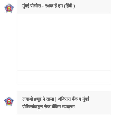
मुंबई पोलीस - रक्षक हैं हम (हिंदी )
लगाओ #मुहं पे ताला | अ‍ॅक्सिस बँक व मुंबई
पोलिसांकडून सेफ बँकिंग उपक्रम