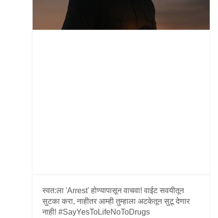
स्वत:ला 'Arrest' होण्यापासून वाचवा! वाईट सवयीतून
सुटका करा, नाहीतर आम्ही तुम्हाला अटकेतून सुटू देणार
नाही! #SayYesToLifeNoToDrugs