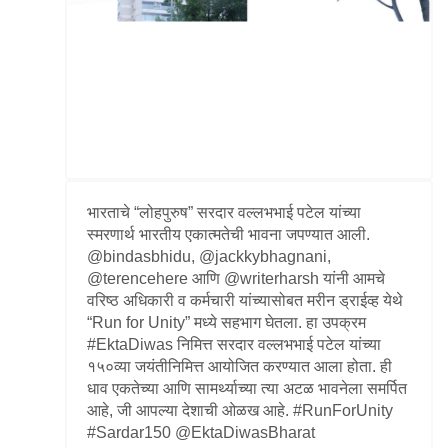
Information of Arrested Accused
Safety Tips
DCP Visits
Help Us
Tenders
FAQ
Police Corner
भारताचे “लोहपुरुष” सरदार वल्लभभाई पटेल यांच्या
स्मरणार्थ भारतीय एकात्मतेची भावना जपण्यात आली.
Police Foundation
@bindasbhidu, @jackkybhagnani,
Welfare Activities
@terencehere आणि @writerharsh यांनी आमचे
वरिष्ठ अधिकारी व कर्मचारी यांच्यासोबत मरीन ड्राईव्ह येथे
Media Coverage
“Run for Unity” मध्ये सहभाग घेतला. हा उपक्रम
Press Release
#EktaDiwas निमित्त सरदार वल्लभभाई पटेल यांच्या
Crime Review
१५०व्या जयंतीनिमित्त आयोजित करण्यात आला होता. ही
Miscellaneous
धाव एकतेच्या आणि सामर्थ्याच्या त्या अटळ भावनेला समर्पित
Recruitment
आहे, जी आपल्या देशाची ओळख आहे. #RunForUnity
Good Work
#Sardar150 @EktaDiwasBharat