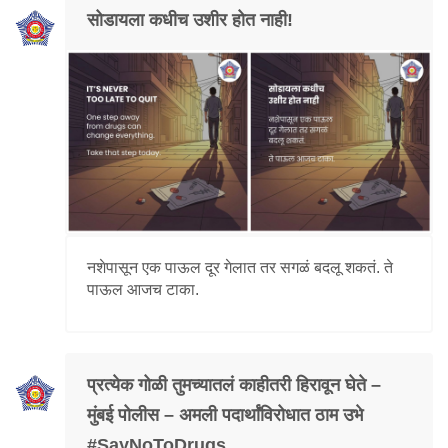
सोडायला कधीच उशीर होत नाही!
नशेपासून एक पाऊल दूर गेलात तर सगळं बदलू शकतं. ते
पाऊल आजच टाका.
प्रत्येक गोळी तुमच्यातलं काहीतरी हिरावून घेते –
मुंबई पोलीस – अमली पदार्थांविरोधात ठाम उभे
#SayNoToDrugs