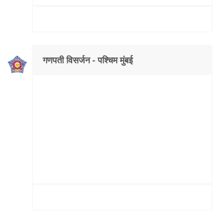
गणपती विसर्जन - पश्चिम मुंबई