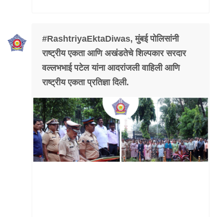
Mob Violence
Contact Us
#RashtriyaEktaDiwas, मुंबई पोलिसांनी
राष्ट्रीय एकता आणि अखंडतेचे शिल्पकार सरदार
Police Station Incharge
वल्लभभाई पटेल यांना आदरांजली वाहिली आणि
Divisional ACP′s
राष्ट्रीय एकता प्रतिज्ञा दिली.
Senior Police Officers
Emergency Contacts
Feedback