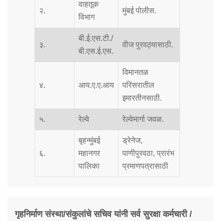
वाहतूक
२.
मुंबई पोलीस.
विभाग
बी.ई.एस.टी./
३.
वीज पुरवठ्यासाठी.
बी.एस.ई.एस.
विमानतळ
४.
आय.ए.ए.आय
परिसरातील
इमारतीनसाठी.
५.
रेल्वे
रेल्वेमार्गा जवळ.
बृहन्मुंबई
ड्रेनेज,
६.
महानगर
पाणीपुरवठा, प्रारंभ
पालिका
प्रमाणपत्रासाठी
गृहनिर्माण संस्था/संकुलांचे सचिव यांनी सर्व सुरक्षा कर्मचारी /