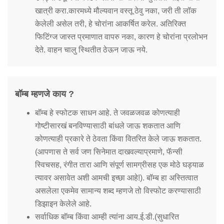
खात्री करा.कारमध्ये मौल्यवान वस्तू ठेवु नका, जरी ती लॉक
केलेली असेल तरी, हे चोरांना आकर्षित करेल. अतिरिक्त
फिटिंग्ज जास्त प्रमाणात वापरु नका, कारण हे चोरांना प्रलोभन
देते. वाहन चालु स्थितीत ठेऊन जाऊ नये.
बॉम्ब म्हणजे काय ?
बॉम्ब हे स्फोटक साधन आहे. ते जवळजवळ कोणत्याही
गोष्टीसारखं बनविण्यासाठी बांधले जाऊ शकतात आणि
कोणत्याही प्रकारे ते ठेवता किंवा वितरित केले जाऊ शकतात.
(आपणास ते सर्व जण सिनेमात दाखवल्याप्रमाणे, फॅन्सी
स्विचसह, रंगीत तारा आणि संपूर्ण सामग्रीसह एक मोठे घड्याळ
त्यावर असावेत अशी आमची इच्छा आहे!). बॉम्ब हा अस्तित्वात
असलेला एकमेव सामान्य शब्द म्हणजे तो विस्फोट करण्यासाठी
डिझाइन केलेले आहे.
सर्वाधिक बॉम्ब किंवा आम्ही त्यांना आय.ई.डी.(सुधारित