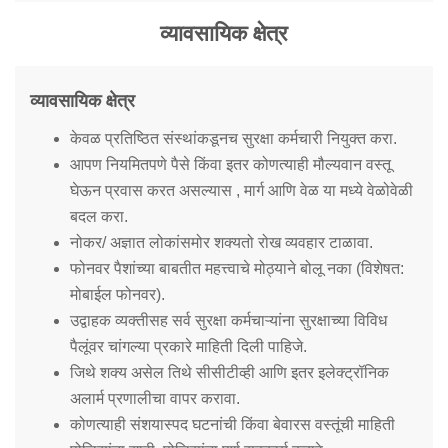
Mob Violence
व्यावसायिक क्षेत्र
Contact Us
व्यावसायिक क्षेत्र
Police Station Incharge
केवळ प्रतिष्ठित संस्थांकडूनच सुरक्षा कर्मचारी नियुक्त करा.
Divisional ACP′s
आपण नियमितपणे पैसे किंवा इतर कोणत्याही मौल्यवान वस्तू
Senior Police Officers
घेऊन प्रवास करत असल्यास , मार्ग आणि वेळ या मध्ये वेळोवेळी
Emergency Contacts
बदल करा.
Feedback
नोकर/ अज्ञात लोकांसमोर शक्यतो रोख व्यवहार टाळावा.
फोनवर पैशांच्या बाबतीत महत्त्वाचे मोठ्याने बोलू नका (विशेषत:
मोबाईल फोनवर).
उद्वाहक व्यक्तीसह सर्व सुरक्षा कर्मचाऱ्यांना सुरक्षाच्या विविध
पैलूंवर चांगल्या प्रकारे माहिती दिली पाहिजे.
जिथे शक्य असेल तिथे सीसीटीव्ही आणि इतर इलेक्ट्रॉनिक
अलार्म प्रणालीचा वापर करावा.
कोणत्याही संशयास्पद घटनांची किंवा बेवारस वस्तूंची माहिती