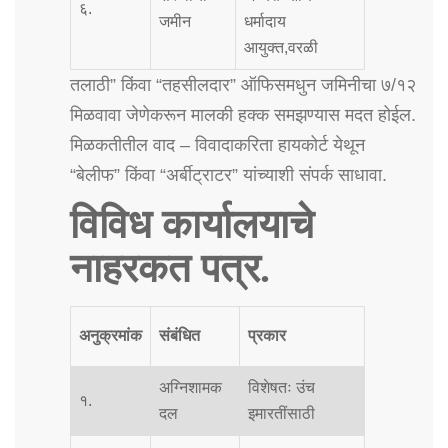
६.
जमीन
धर्मादाय
आयुक्त,वरळी
तलाठी” किंवा “तहसीलदार” ऑफिसमधुन जमिनीचा ७/१२
मिळवावा जेणेकरून मालकी हक्क समझण्यास मदत होईल.
मिळकतीतील वाद – विवादाकरिता हायकोर्ट येथून
“बेलीफ” किंवा “अर्बीट्राटर” यांच्याशी संपर्क साधावा.
विविध कार्यालयाचे
नाहरकत पत्र.
अनुक्रमांक
संबंधित
प्रकार
अग्निशामक
विशेषतः उंच
१.
दल
इमारतींसाठी