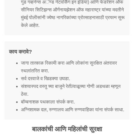
गुड गव्हर्नन्स अॅण्ड नेटवर्किंग इन इंडिया) आणि फेडरेशन ऑफ
सीनियर सिटिझन्स ऑर्गनायझेशन ऑफ महाराष्ट्र यांच्या मदतीने
मुंबई पोलीसांनी ज्येष्ठ नागरिकांच्या प्रोत्साहनासाठी प्रयत्न सुरू
केले आहेत.
काय करावे?
जागा तात्काळ रिकामी करा आणि लोकांना सुरक्षित अंतरावर
स्थलांतरित करा.
सर्व दरवाजे व खिडक्या उघडा.
संशयास्पद वस्तु च्या बाजुने रेती/वाळूच्या गोणी अडथळा म्हणून
ठेवा.
बॉम्बनाशक पथकाला संपर्क करा.
अग्निशामक दल, रुग्णालय आणि रुग्णवाहिका यांना संपर्क साधा.
बालकांची आणि महिलांची सुरक्षा