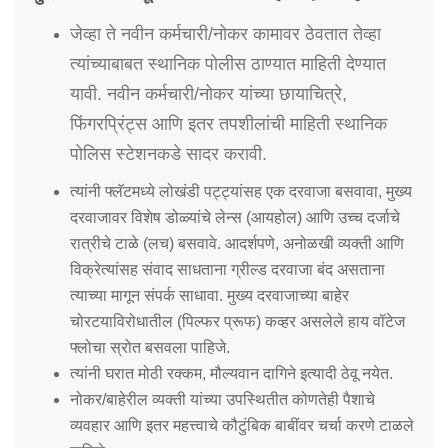
जेव्हा ते नवीन कर्मचारी/नोकर कामावर ठेवतात तेव्हा
त्यांच्याबाबत स्थानिक पोलीस ठाण्यात माहिती देण्यात
यावी. नवीन कर्मचारी/नोकर यांच्या छायाचित्रे,
फिंगरप्रिंट्स आणि इतर तपशीलांची माहिती स्थानिक
पोलिस स्टेशनकडे सादर करावी.
त्यांनी फ्लॅटमध्ये लोखंडी पट्ट्यांसह एक दरवाजा बसवावा, मुख्य
दरवाजावर विशेष डोळ्यांचे लेन्स (आयहोल) आणि उच्च दर्जाचे
रात्रीचे टाळे (लच) बसवावे. आदर्शपणे, अनोळखी व्यक्ती आणि
विक्रेत्यांसह संवाद साधताना ग्रील्ड दरवाजा बंद असताना
त्याच्या मागून संपर्क साधावा. मुख्य दरवाजाच्या बाहेर
चोरटयाविरोधातील (पिल्फर प्रूफ) कव्हर असलेले हाय वॉटेज
फ्लोचा स्रोत बसवला पाहिजे.
त्यांनी घरात मोठी रक्कम, मौल्यवान दागिने इत्यादी ठेवू नयेत.
नोकर/बाहेरील व्यक्ती यांच्या उपस्थितीत कोणतेही पैशाचे
व्यवहार आणि इतर महत्त्वाचे कौटुंबिक बाबींवर चर्चा करणे टाळले