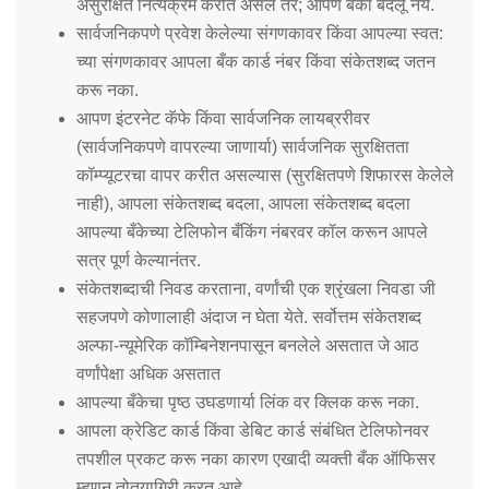
असुरक्षित नित्यक्रम करीत असेल तर; आपण बँका बदलू नये.
सार्वजनिकपणे प्रवेश केलेल्या संगणकावर किंवा आपल्या स्वत:
च्या संगणकावर आपला बँक कार्ड नंबर किंवा संकेतशब्द जतन
करू नका.
आपण इंटरनेट कॅफे किंवा सार्वजनिक लायब्ररीवर
(सार्वजनिकपणे वापरल्या जाणार्या) सार्वजनिक सुरक्षितता
कॉम्प्यूटरचा वापर करीत असल्यास (सुरक्षितपणे शिफारस केलेले
नाही), आपला संकेतशब्द बदला, आपला संकेतशब्द बदला
आपल्या बँकेच्या टेलिफोन बँकिंग नंबरवर कॉल करून आपले
सत्र पूर्ण केल्यानंतर.
संकेतशब्दाची निवड करताना, वर्णांची एक श्रृंखला निवडा जी
सहजपणे कोणालाही अंदाज न घेता येते. सर्वोत्तम संकेतशब्द
अल्फा-न्यूमेरिक कॉम्बिनेशनपासून बनलेले असतात जे आठ
वर्णांपेक्षा अधिक असतात
आपल्या बँकेचा पृष्ठ उघडणार्या लिंक वर क्लिक करू नका.
आपला क्रेडिट कार्ड किंवा डेबिट कार्ड संबंधित टेलिफोनवर
तपशील प्रकट करू नका कारण एखादी व्यक्ती बँक ऑफिसर
म्हणून तोतयागिरी करत आहे.