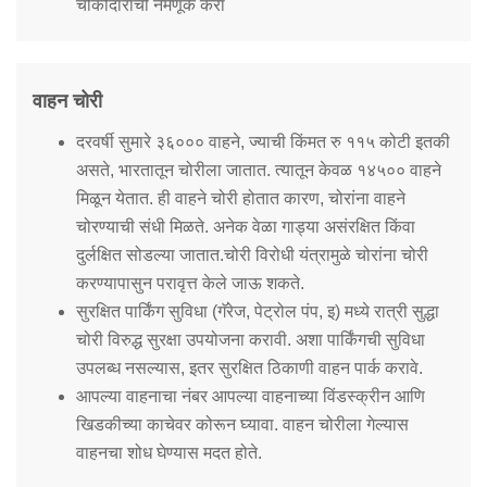
Information of Arrested Accused
चौकीदारांची नेमणूक करा
Safety Tips
DCP Visits
Help Us
वाहन चोरी
Tenders
FAQ
दरवर्षी सुमारे ३६००० वाहने, ज्याची किंमत रु ११५ कोटी इतकी
असते, भारतातून चोरीला जातात. त्यातून केवळ १४५०० वाहने
Police Corner
मिळून येतात. ही वाहने चोरी होतात कारण, चोरांना वाहने
चोरण्याची संधी मिळते. अनेक वेळा गाड्या असंरक्षित किंवा
दुर्लक्षित सोडल्या जातात.चोरी विरोधी यंत्रामुळे चोरांना चोरी
Police Foundation
करण्यापासुन परावृत्त केले जाऊ शकते.
Welfare Activities
सुरक्षित पार्किंग सुविधा (गॅरेज, पेट्रोल पंप, इ) मध्ये रात्री सुद्धा
Media Coverage
चोरी विरुद्ध सुरक्षा उपयोजना करावी. अशा पार्किंगची सुविधा
Press Release
उपलब्ध नसल्यास, इतर सुरक्षित ठिकाणी वाहन पार्क करावे.
Crime Review
आपल्या वाहनाचा नंबर आपल्या वाहनाच्या विंडस्क्रीन आणि
Miscellaneous
खिडकीच्या काचेवर कोरून घ्यावा. वाहन चोरीला गेल्यास
Recruitment
वाहनचा शोध घेण्यास मदत होते.
Good Work