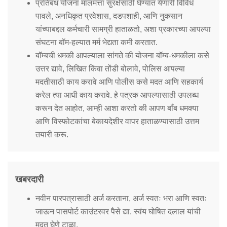
प्रतिबंध योजना मालमत्ता सुरक्षेसाठी घेण्यात येणारी विविध
पावले, अनधिकृत प्रवेशास, दडपशाही, आणि नुकसान
यांच्याबद्दल कर्मचारी सामग्री हाताळतो, अशा प्रकारच्या आपल्या
संघटना बॉम-हल्यात मर्म भेद्यता कमी करतात.
बॉम्बची धमकी आपल्याला सांगते की योजना बॉम्ब-धमकीला कसे
उत्तर द्यावे, लिखित किंवा तोंडी बोलावे, पोलिस आपल्या
मदतीसाठी काय करावे आणि पोलीस कसे मदत आणि सहकार्य
करेल त्या आधी काय करावे. हे पत्रक आपल्यासाठी उपलब्ध
करून देत आहोत, आम्ही आशा करतो की आपण बॉंब धमक्या
आणि विस्फोटकांचा बेकायदेशीर वापर हाताळण्यासाठी उत्तम
तयारी करू.
खबरदारी
नवीन पारपत्रासाठी अर्ज करताना, अर्ज स्वतः भरा आणि स्वतः
जाऊन पासपोर्ट काउंटरवर पैसे द्या. स्वंय घोषित दलाल यांची
मदत घेणे टाळा.