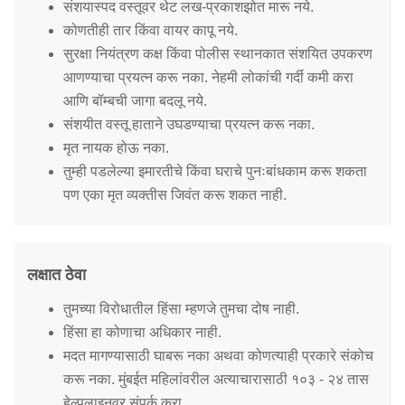
संशयास्पद वस्तूवर थेट लख-प्रकाशझोत मारू नये.
कोणतीही तार किंवा वायर कापू नये.
सुरक्षा नियंत्रण कक्ष किंवा पोलीस स्थानकात संशयित उपकरण
आणण्याचा प्रयत्न करू नका. नेहमी लोकांची गर्दी कमी करा
आणि बॉम्बची जागा बदलू नये.
संशयीत वस्तू हाताने उघडण्याचा प्रयत्न करू नका.
मृत नायक होऊ नका.
तुम्ही पडलेल्या इमारतीचे किंवा घराचे पुनःबांधकाम करू शकता
पण एका मृत व्यक्तीस जिवंत करू शकत नाही.
लक्षात ठेवा
तुमच्या विरोधातील हिंसा म्हणजे तुमचा दोष नाही.
हिंसा हा कोणाचा अधिकार नाही.
मदत मागण्यासाठी घाबरू नका अथवा कोणत्याही प्रकारे संकोच
करू नका. मुंबईत महिलांवरील अत्याचारासाठी १०३ - २४ तास
हेल्पलाइनवर संपर्क करा.