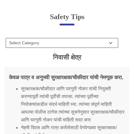
Online Complaint
Safety Tips
Lost & Found
Tenant Information
Servant Information
Citizen′s Corner
निवासी क्षेत्र
Police Clearance Services
केवळ पात्र व अनुभवी सुरक्षारक्षक/चौकीदार यांची नेमणूक करा.
Accident Compensation
सुरक्षारक्षक/चौकीदार आणि घरगुती नोकर यांची नियुक्ती
Right To Information
करण्यापूर्वी त्यांची पूर्वीची तपासा. त्यांच्या पूर्वीच्या
Passport Status
नियोक्त्यांकडील संदर्भ माहिती घ्या. त्यांच्या संपूर्ण माहिती
GRAS Payment
आपल्या पोलीस ठाणेस त्यांच्या सुचनेनुसार सुरक्षारक्षक/चौकीदार
Useful websites
आणि घरगुती नोकर यांची माहिती सदर करा
Licensing Unit
Citizen Wall
नेहमी दिवस आणि रात्र कर्तव्येसाठी वेगवेगळ्या सुरक्षारक्षक/