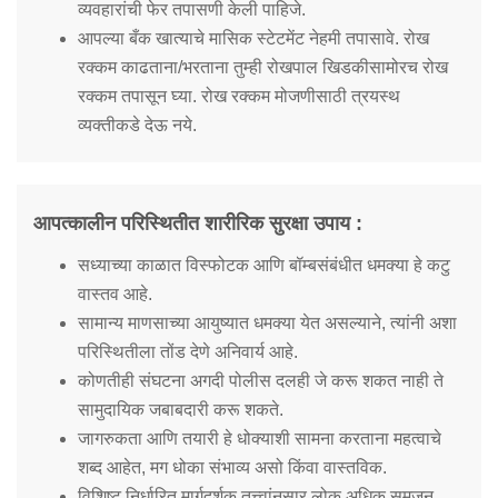
व्यवहारांची फेर तपासणी केली पाहिजे.
आपल्या बँक खात्याचे मासिक स्टेटमेंट नेहमी तपासावे. रोख
रक्कम काढताना/भरताना तुम्ही रोखपाल खिडकीसामोरच रोख
रक्कम तपासून घ्या. रोख रक्कम मोजणीसाठी त्रयस्थ
व्यक्तीकडे देऊ नये.
आपत्कालीन परिस्थितीत शारीरिक सुरक्षा उपाय :
सध्याच्या काळात विस्फोटक आणि बॉम्बसंबंधीत धमक्या हे कटु
वास्तव आहे.
सामान्य माणसाच्या आयुष्यात धमक्या येत असल्याने, त्यांनी अशा
परिस्थितीला तोंड देणे अनिवार्य आहे.
कोणतीही संघटना अगदी पोलीस दलही जे करू शकत नाही ते
सामुदायिक जबाबदारी करू शकते.
जागरुकता आणि तयारी हे धोक्याशी सामना करताना महत्वाचे
शब्द आहेत, मग धोका संभाव्य असो किंवा वास्तविक.
विशिष्ट निर्धारित मार्गदर्शक तत्त्वांनुसार लोक अधिक समजून