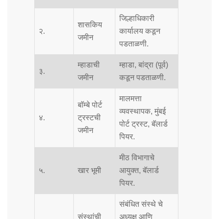
जिल्हाधिकारी
शासकिय
२.
कार्यालय कडून
जमीन
पडताळणी.
म्हाडाची
म्हाडा, बांद्रा (पूर्व)
३.
जमीन
कडून पडताळणी.
मालमत्ता
बॉम्बे पोर्ट
व्यवस्थापक, मुंबई
४.
ट्रस्टची
पोर्ट ट्रस्ट, बॅलार्ड
जमीन
पियर.
मीठ विभागाचे
५.
खार भूमी
आयुक्त, बॅलार्ड
पियर.
संबंधित संस्थे चे
संस्थांची
अध्यक्ष आणि