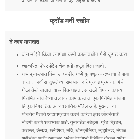
पोलिसांना द्यावी. पोलिसांना पूर्ण सहकार्य करावे.
फ्रॉड मनी स्कीम
ते काय म्हणतात
दोन महिने किंवा त्यापेक्षा कमी कालावधीत पैसे दुप्पट करा.
त्याकरिता पोस्टडेटेड चेक हमी म्हणून दिला जातो .
भव्य प्रकल्पात किंवा लागवडीत मध्ये गुंतवणूक करण्याचा ते दावा
करतात. बक्षीस शृंखलेच्या सम भागा द्वारे प्रंचड प्रमाणात पैसे
गोळा केले जातात. वास्तविक पाहता, साखळी विपणन कंपन्या
पिरामिड योजनेच्या तत्त्वावर काम करतात. एक पिरॅमिड योजना
हि एक बिगर टिकाऊ व्यवसायिक मॉडेल आहे. मुख्यत: या
योजनेत पैशाचे आदानप्रदान करणे करिता इतर लोकांनाची
नोंदणी करणे आवश्यक आहे. युनायटेड स्टेट्स, ग्रेट ब्रिटन,
फ्रान्स, कॅनडा, मलेशिया, नॉर्वे, ऑस्ट्रेलिया, न्यूझीलंड, नेपाळ,
श्रीलंका आणि इराणसह अनेक देशांमध्ये पिरॅमिड योजना अवैध