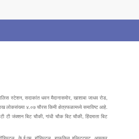
×
Police Corner
Police Foundation
Welfare Activities
Media Coverage
Press Release
Crime Review
Miscellaneous
Recruitment
Good Work
 पोलिस स्टेशन, सदाकांत धवन मैदानासमोर, खाशाबा जाधव रोड,
Mob Violence
० लाख लोकसंख्या ४.०७ चौरस किमी क्षेत्रफळामध्ये समाविष्ट आहे.
ळ टी टी जंक्शन बिट चौकी, गांधी चौक बिट चौकी, हिंदमाता बिट
या हॉस्पिटल, के.ई.एम. हॉस्पिटल, हाफकिन इन्स्टिट्यूट, आयकर