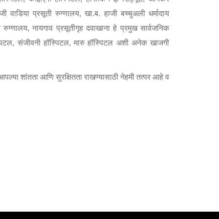
ी वाडिया प्रसूती रुग्णालय, खा.ब. हाजी बच्चुअली धर्मादाय
Contact Us
 रुग्णालय, नायगाव प्रसूतीगृह दवाखाना हे प्रमुख सार्वजनिक
स्पिटल, संजीवनी हॉस्पिटल, मारु हॉस्पिटल अशी अनेक खाजगी
Police Station Incharge
Divisional ACP′s
 आपल्या शांतता आणि सुरक्षितता राखण्यासाठी नेहमी तत्पर आहे व
Senior Police Officers
Emergency Contacts
Feedback