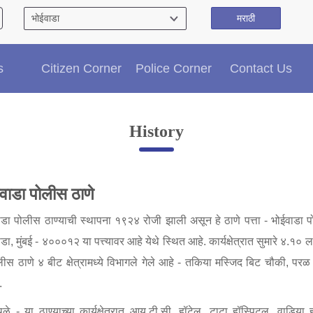
मराठी
Citizen′s Corner
s
Citizen Corner
Police Corner
Contact Us
Police Clearance Services
Accident Compensation
Right To Information
History
Passport Status
GRAS Payment
Useful websites
वाडा पोलीस ठाणे
Licensing Unit
Citizen Wall
ाडा पोलीस ठाण्याची स्थापना १९२४ रोजी झाली असून हे ठाणे पत्ता - भोईवाडा
Information of Arrested Accused
डा, मुंबई - ४०००१२ या पत्त्यावर आहे येथे स्थित आहे. कार्यक्षेत्रात सुमारे ४.१
Safety Tips
लीस ठाणे ४ बीट क्षेत्रामध्ये विभागले गेले आहे - तकिया मस्जिद बिट चौकी, पर
DCP Visits
.
Help Us
Tenders
्थळे - या ठाण्याच्या कार्यक्षेत्रात आय.टी.सी. हॉटेल, टाटा हॉस्पिटल, वाडि