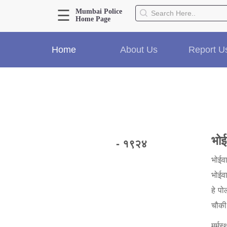
☰
Mumbai Police
Home Page
About Us
Home
About Us
Report U
Home
History
Hall of Fame
Our Mission
Responsibilities
Hierarchy
भोई
- १९२४
Organizational Structure
Mumbai Police Map
भोईव
Initiatives
भोईवा
Gallery1
हे पो
Martyrs
चौकी
मर्मस