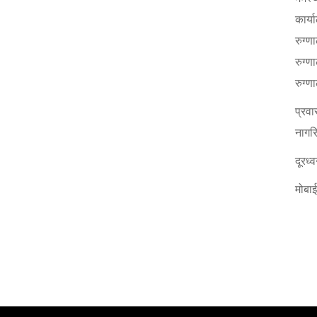
कार्
Report Us
रुग्
रुग्
Online Complaint
रुग्ण
Lost & Found
प्रवा
Tenant Information
नागरि
Servant Information
दूरध
मोबा