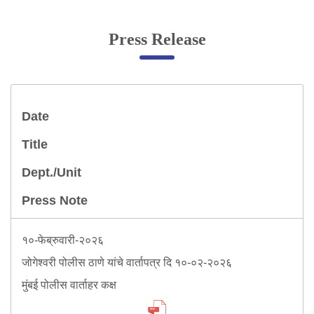
Online Complaint
Press Release
Lost & Found
Tenant Information
Servant Information
Date
Citizen′s Corner
Title
Dept./Unit
Police Clearance Services
Accident Compensation
Press Note
Right To Information
Passport Status
१०-फेब्रुवारी-२०२६
GRAS Payment
जोगेश्वरी पोलीस ठाणे यांचे वार्तापत्र दि १०-०२-२०२६
Useful websites
Licensing Unit
मुंबई पोलीस वार्ताहर कक्ष
Citizen Wall