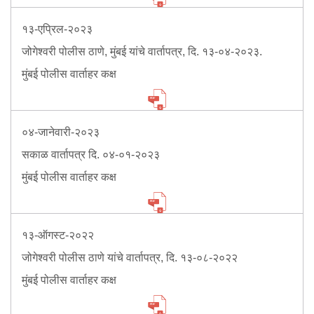
Information of Arrested Accused
Safety Tips
१३-एप्रिल-२०२३
DCP Visits
जोगेश्वरी पोलीस ठाणे, मुंबई यांचे वार्तापत्र, दि. १३-०४-२०२३.
Help Us
Tenders
मुंबई पोलीस वार्ताहर कक्ष
FAQ
Police Corner
०४-जानेवारी-२०२३
सकाळ वार्तापत्र दि. ०४-०१-२०२३
मुंबई पोलीस वार्ताहर कक्ष
Police Foundation
Welfare Activities
Media Coverage
Press Release
१३-ऑगस्ट-२०२२
Crime Review
जोगेश्वरी पोलीस ठाणे यांचे वार्तापत्र, दि. १३-०८-२०२२
Miscellaneous
मुंबई पोलीस वार्ताहर कक्ष
Recruitment
Good Work