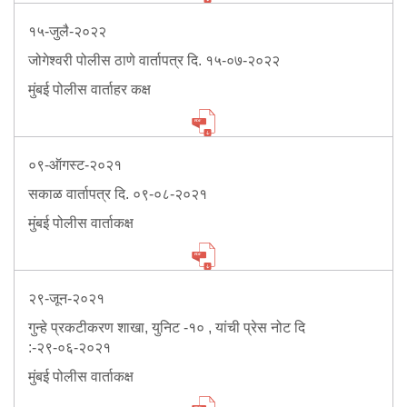
Mob Violence
१५-जुलै-२०२२
Contact Us
जोगेश्वरी पोलीस ठाणे वार्तापत्र दि. १५-०७-२०२२
मुंबई पोलीस वार्ताहर कक्ष
Police Station Incharge
Divisional ACP′s
०९-ऑगस्ट-२०२१
Senior Police Officers
Emergency Contacts
सकाळ वार्तापत्र दि. ०९-०८-२०२१
Feedback
मुंबई पोलीस वार्ताकक्ष
२९-जून-२०२१
गुन्हे प्रकटीकरण शाखा, युनिट -१० , यांची प्रेस नोट दि
:-२९-०६-२०२१
मुंबई पोलीस वार्ताकक्ष