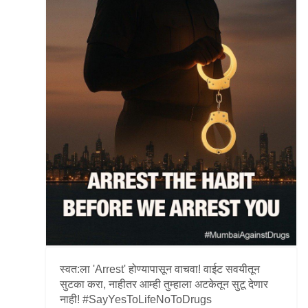
स्वत:ला 'Arrest' होण्यापासून वाचवा! वाईट सवयीतून
सुटका करा, नाहीतर आम्ही तुम्हाला अटकेतून सुटू देणार
नाही! #SayYesToLifeNoToDrugs