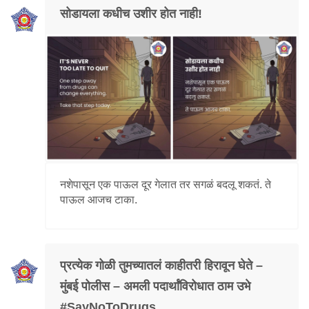
सोडायला कधीच उशीर होत नाही!
नशेपासून एक पाऊल दूर गेलात तर सगळं बदलू शकतं. ते
पाऊल आजच टाका.
प्रत्येक गोळी तुमच्यातलं काहीतरी हिरावून घेते –
मुंबई पोलीस – अमली पदार्थांविरोधात ठाम उभे
#SayNoToDrugs