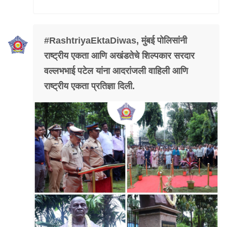
Mob Violence
Contact Us
#RashtriyaEktaDiwas, मुंबई पोलिसांनी
राष्ट्रीय एकता आणि अखंडतेचे शिल्पकार सरदार
Police Station Incharge
वल्लभभाई पटेल यांना आदरांजली वाहिली आणि
Divisional ACP′s
राष्ट्रीय एकता प्रतिज्ञा दिली.
Senior Police Officers
Emergency Contacts
Feedback