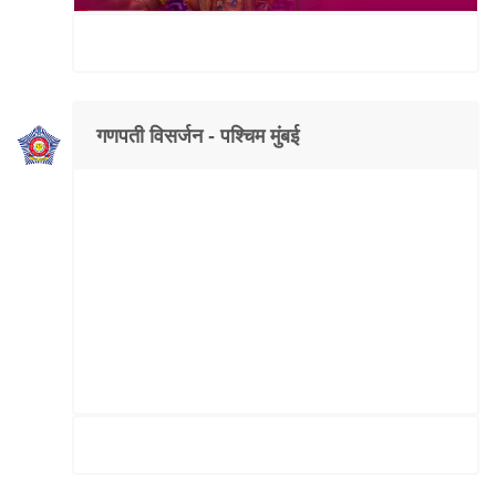
गणपती विसर्जन - पश्चिम मुंबई