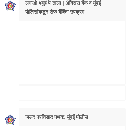
लगाओ #मुहं पे ताला | अ‍ॅक्सिस बँक व मुंबई
पोलिसांकडून सेफ बँकिंग उपक्रम
जलद प्रतिसाद पथक, मुंबई पोलीस