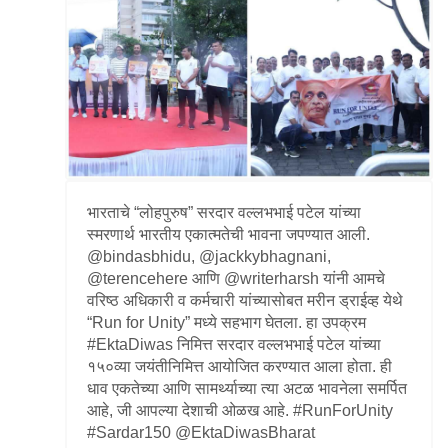
Information of Arrested Accused
Safety Tips
DCP Visits
Help Us
Tenders
FAQ
Police Corner
भारताचे “लोहपुरुष” सरदार वल्लभभाई पटेल यांच्या
स्मरणार्थ भारतीय एकात्मतेची भावना जपण्यात आली.
Police Foundation
@bindasbhidu, @jackkybhagnani,
Welfare Activities
@terencehere आणि @writerharsh यांनी आमचे
वरिष्ठ अधिकारी व कर्मचारी यांच्यासोबत मरीन ड्राईव्ह येथे
Media Coverage
“Run for Unity” मध्ये सहभाग घेतला. हा उपक्रम
Press Release
#EktaDiwas निमित्त सरदार वल्लभभाई पटेल यांच्या
Crime Review
१५०व्या जयंतीनिमित्त आयोजित करण्यात आला होता. ही
Miscellaneous
धाव एकतेच्या आणि सामर्थ्याच्या त्या अटळ भावनेला समर्पित
Recruitment
आहे, जी आपल्या देशाची ओळख आहे. #RunForUnity
Good Work
#Sardar150 @EktaDiwasBharat