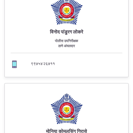
विनोद पांडुरग लोकरे
पोलीस उपनिरीक्षक
ठाणे अंमलदार
९९७५४२६७११
मोनिया कोमलसिंग गिरासे