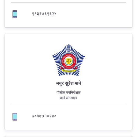
९१३६७६९६२४
मयुर सुरेश माने
पोलीस उपनिरीक्षक
ठाणे अंमलदार
७०५७७१०९४०