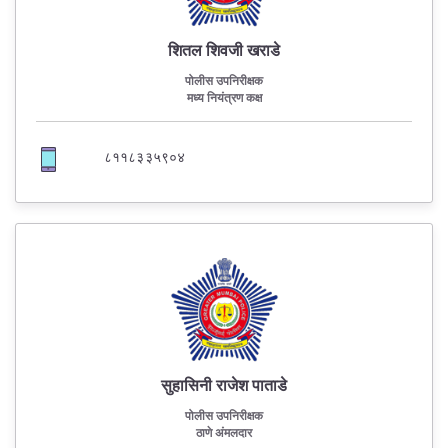
शितल शिवजी खराडे
पोलीस उपनिरीक्षक
मध्य नियंत्रण कक्ष
८११८३३५९०४
सुहासिनी राजेश पाताडे
पोलीस उपनिरीक्षक
ठाणे अंमलदार