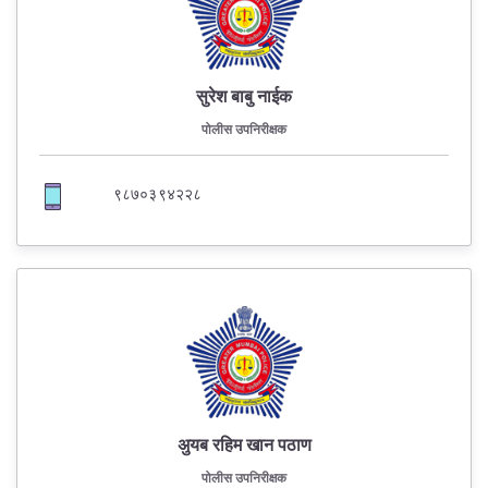
सुरेश बाबु नाईक
पोलीस उपनिरीक्षक
९८७०३९४२२८
अुयब रहिम खान पठाण
पोलीस उपनिरीक्षक