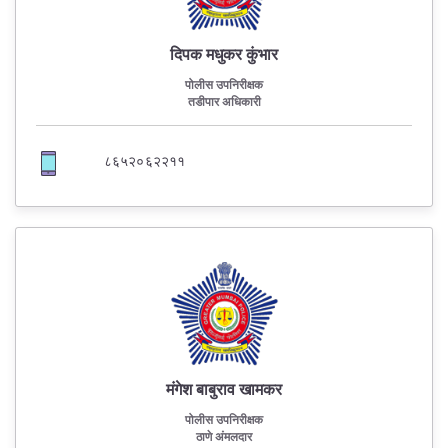
दिपक मधुकर कुंभार
पोलीस उपनिरीक्षक
तडीपार अधिकारी
८६५२०६२२११
मंगेश बाबुराव खामकर
पोलीस उपनिरीक्षक
ठाणे अंमलदार