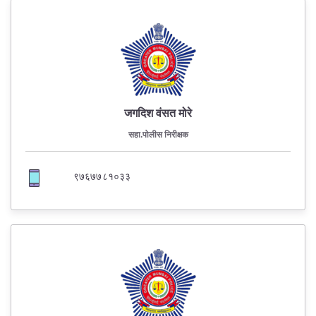
जगदिश वंसत मोरे
सहा.पोलीस निरीक्षक
९७६७७८१०३३