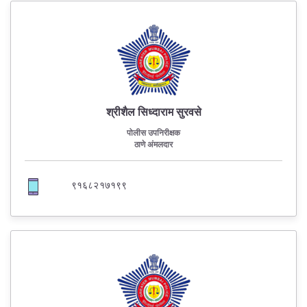
श्रीशैल सिध्दाराम सुरवसे
पोलीस उपनिरीक्षक
ठाणे अंमलदार
९१६८२१७१९९