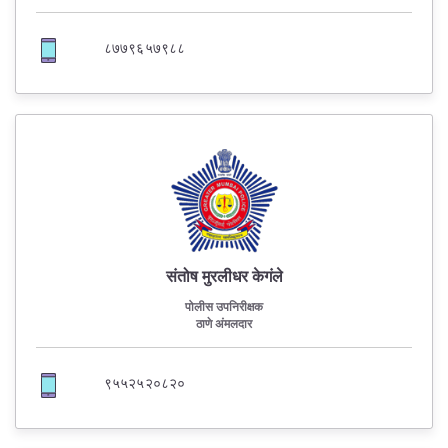
८७७९६५७९८८
संतोष मुरलीधर केगंले
पोलीस उपनिरीक्षक
ठाणे अंमलदार
९५५२५२०८२०