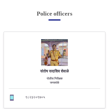
Online Complaint
Police officers
Lost & Found
Tenant Information
Servant Information
Citizen′s Corner
Police Clearance Services
Accident Compensation
संतोष सदाशिव शेवाळे
Right To Information
पोलीस निरीक्षक
Passport Status
जनसपंर्क
GRAS Payment
Useful websites
९८२३२०९७०५
Licensing Unit
Citizen Wall