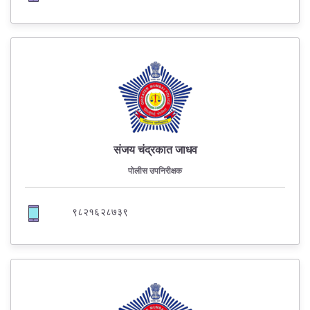
संजय चंद्रकात जाधव
पोलीस उपनिरीक्षक
९८२१६२८७३९