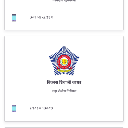
कायदा व सुव्यवस्था
७०२०४५८३६२
विकास शिवाजी जाधव
सहा.पोलीस निरीक्षक
८१०८०१७००७