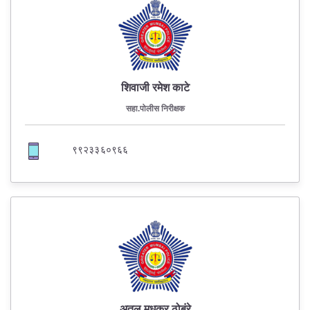
शिवाजी रमेश काटे
सहा.पोलीस निरीक्षक
९९२३३६०९६६
अतुल मधुकर ठोबंरे