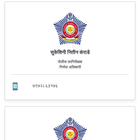
सुकेशिनी नितीन कंराडे
पोलीस उपनिरीक्षक
निर्भया अधिकारी
७९७२८६३१७६