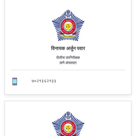
विनायक अर्जुन पवार
पोलीस उपनिरीक्षक
ठाणे अंमलदार
७०२१३६२१३३