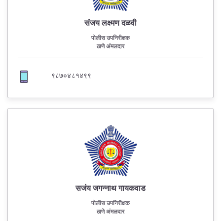
संजय लक्ष्मण दळवी
पोलीस उपनिरीक्षक
ठाणे अंमलदार
९८७०४८१४९९
सजंय जगन्नाथ गायकवाड
पोलीस उपनिरीक्षक
ठाणे अंमलदार