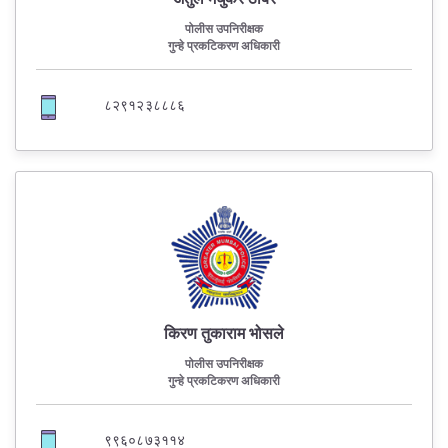
पोलीस उपनिरीक्षक
गुन्हे प्रकटिकरण अधिकारी
८२९१२३८८८६
किरण तुकाराम भोसले
पोलीस उपनिरीक्षक
गुन्हे प्रकटिकरण अधिकारी
९९६०८७३११४