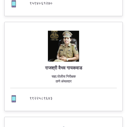
९५९४०६१२७०
राजश्री वैभव गायकवाड
सहा.पोलीस निरीक्षक
ठाणे अंमलदार
९९२२५८९६४३