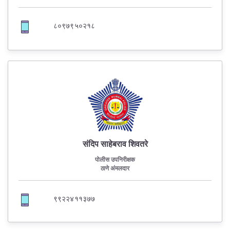
८०९७९५०२१८
संदिप साहेबराव शिवतरे
पोलीस उपनिरीक्षक
ठाणे अंमलदार
९९२२४११३७७