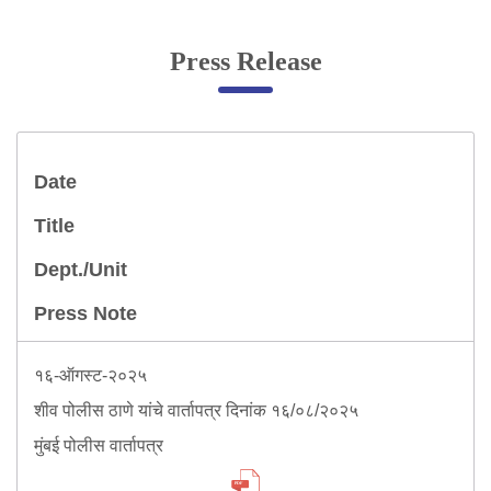
Online Complaint
Press Release
Lost & Found
Tenant Information
Servant Information
Date
Citizen′s Corner
Title
Dept./Unit
Police Clearance Services
Accident Compensation
Press Note
Right To Information
Passport Status
१६-ऑगस्ट-२०२५
GRAS Payment
शीव पोलीस ठाणे यांचे वार्तापत्र दिनांक १६/०८/२०२५
Useful websites
Licensing Unit
मुंबई पोलीस वार्तापत्र
Citizen Wall