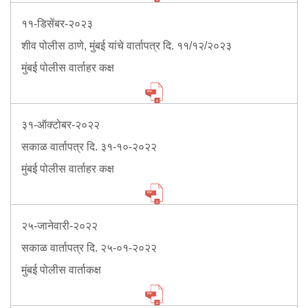
Mob Violence
११-डिसेंबर-२०२३
Contact Us
शीव पोलीस ठाणे, मुंबई यांचे वार्तापत्र दि. ११/१२/२०२३
मुंबई पोलीस वार्ताहर कक्ष
Police Station Incharge
Divisional ACP′s
३१-ऑक्टोबर-२०२२
Senior Police Officers
Emergency Contacts
सकाळ वार्तापत्र दि. ३१-१०-२०२२
Feedback
मुंबई पोलीस वार्ताहर कक्ष
२५-जानेवारी-२०२२
सकाळ वार्तापत्र दि. २५-०१-२०२२
मुंबई पोलीस वार्ताकक्ष