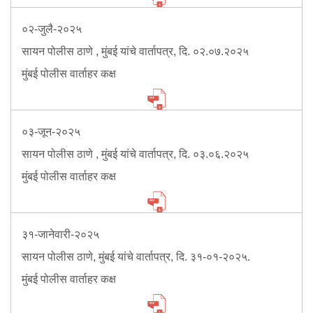
Information of Arrested Accused
Safety Tips
०२-जुलै-२०२५
DCP Visits
सायन पोलीस ठाणे , मुंबई यांचे वार्तापत्र, दि. ०२.०७.२०२५
Help Us
Tenders
मुंबई पोलीस वार्ताहर कक्ष
FAQ
Police Corner
०३-जून-२०२५
सायन पोलीस ठाणे , मुंबई यांचे वार्तापत्र, दि. ०३.०६.२०२५
मुंबई पोलीस वार्ताहर कक्ष
Police Foundation
Welfare Activities
Media Coverage
Press Release
३१-जानेवारी-२०२५
Crime Review
सायन पोलीस ठाणे, मुंबई यांचे वार्तापत्र, दि. ३१-०१-२०२५.
Miscellaneous
मुंबई पोलीस वार्ताहर कक्ष
Recruitment
Good Work