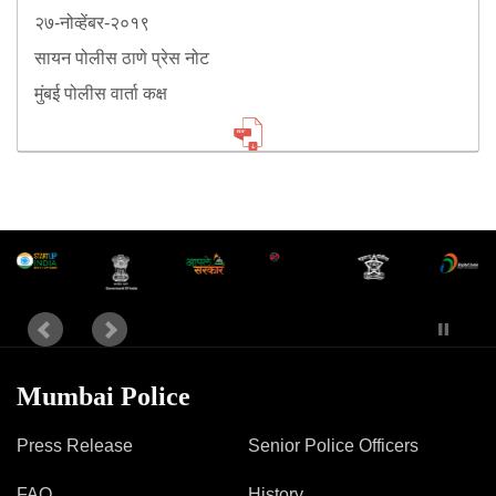
२७-नोव्हेंबर-२०१९
सायन पोलीस ठाणे प्रेस नोट
मुंबई पोलीस वार्ता कक्ष
Mumbai Police
Press Release
Senior Police Officers
FAQ
History