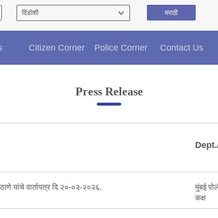
मराठी
Citizen′s Corner
s
Citizen Corner
Police Corner
Contact Us
Police Clearance Services
Accident Compensation
Right To Information
Press Release
Passport Status
GRAS Payment
Useful websites
Licensing Unit
Dept.
Citizen Wall
Information of Arrested Accused
Safety Tips
DCP Visits
ठाणे यांचे वार्तापत्र दि २०-०२-२०२६.
मुंबई पो
Help Us
कक्ष
Tenders