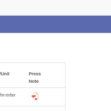
×
Police Corner
Police Foundation
Welfare Activities
Media Coverage
Press Release
Crime Review
Miscellaneous
Recruitment
/Unit
Press
Good Work
Note
Mob Violence
लीस वार्ताहर