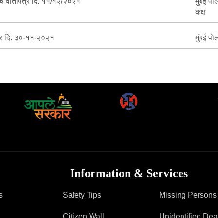
ंचे वार्तापत्र दि. ११/१२/२०२१
मुंबई पो
कक्ष
्र दि. ३०-११-२०२१
मुंबई पो
Information & Services
s
Safety Tips
Missing Persons
Citizen Wall
Unidentified De