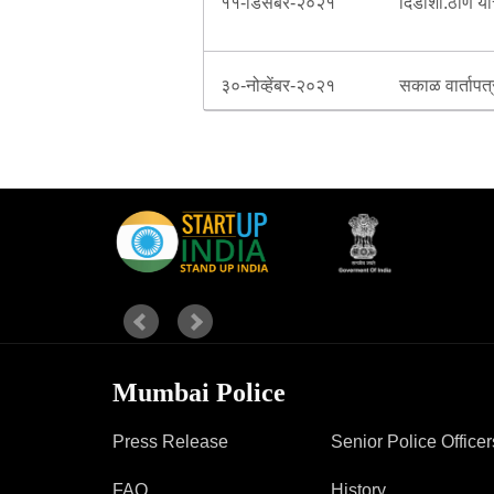
११-डिसेंबर-२०२१
दिंडोशी.ठाणे या
३०-नोव्हेंबर-२०२१
सकाळ वार्तापत
Mumbai Police
Press Release
Senior Police Officer
FAQ
History