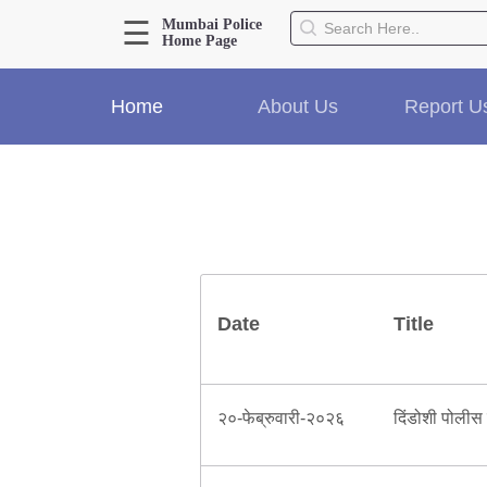
☰
Mumbai Police
Home Page
About Us
Home
About Us
Report U
Home
History
Hall of Fame
Our Mission
Responsibilities
Hierarchy
Organizational Structure
Date
Title
Mumbai Police Map
Initiatives
Gallery1
Martyrs
२०-फेब्रुवारी-२०२६
दिंडोशी पोलीस 