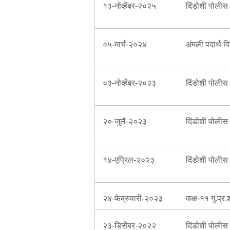
१३-नोव्हेंबर-२०२५
दिंडोशी पोलीस ठ
Report Us
०५-मार्च-२०२४
अंमली पदार्थ व
Online Complaint
Lost & Found
०३-नोव्हेंबर-२०२३
दिंडोशी पोलीस 
Tenant Information
Servant Information
२०-जुलै-२०२३
दिंडोशी पोलीस 
१४-एप्रिल-२०२३
दिंडोशी पोलीस ठ
२४-फेब्रुवारी-२०२३
कक्ष-११ गु.प्र.
२३-डिसेंबर-२०२२
दिंडोशी पोलीस 