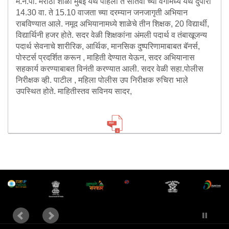
म.न.पा. मराठी शाळा मुंबई येथे पहिली ते सातवी च्या वर्गामध्ये येथे दुपारी
Information of Arrested Accused
14.30 वा. ते 15.10 वाजता च्या दरम्यान जनजागृती अभियान
Safety Tips
राबविण्यात आले. नमूद अभियानामध्ये शाळेचे तीन शिक्षक, 20 विद्यार्थी,
DCP Visits
विद्यार्थिनी हजर होते. सदर वेळी शिक्षकांना अंमली पदार्थ व तंबाखूजन्य
Help Us
पदार्थ सेवनाचे शारीरिक, आर्थिक, मानसिक दुष्परिणामाबाबत बॅनर्स,
Tenders
पोस्टर्स प्रदर्शित करून , माहिती देण्यात येऊन, सदर अभियानास
FAQ
सहकार्य करण्याबाबत विनंती करण्यात आली. सदर वेळी सहा.पोलीस
निरीक्षक व्ही. पाटील , महिला पोलीस उप निरीक्षक रुचिरा भाले
उपस्थित होते. माहितीस्तव सविनय सादर,
Police Corner
Police Foundation
Welfare Activities
Media Coverage
Press Release
Crime Review
Miscellaneous
Recruitment
Good Work