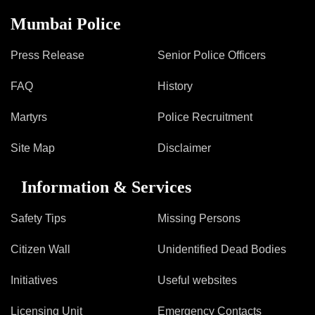
Mob Violence
Mumbai Police
Contact Us
Press Release
Senior Police Officers
FAQ
History
Police Station Incharge
Divisional ACP′s
Martyrs
Police Recruitment
Senior Police Officers
Emergency Contacts
Site Map
Disclaimer
Feedback
Information & Services
Safety Tips
Missing Persons
Citizen Wall
Unidentified Dead Bodies
Initiatives
Useful websites
Licensing Unit
Emergency Contacts