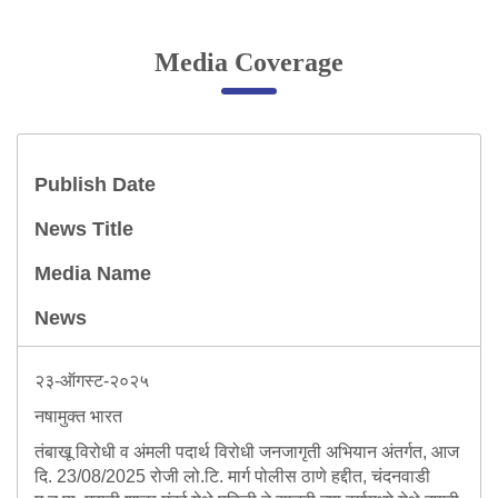
Online Complaint
Media Coverage
Lost & Found
Tenant Information
Servant Information
Publish Date
Citizen′s Corner
News Title
Media Name
Police Clearance Services
Accident Compensation
News
Right To Information
Passport Status
२३-ऑगस्ट-२०२५
GRAS Payment
नषामुक्त भारत
Useful websites
Licensing Unit
तंबाखू विरोधी व अंमली पदार्थ विरोधी जनजागृती अभियान अंतर्गत, आज
Citizen Wall
दि. 23/08/2025 रोजी लो.टि. मार्ग पोलीस ठाणे हद्दीत, चंदनवाडी