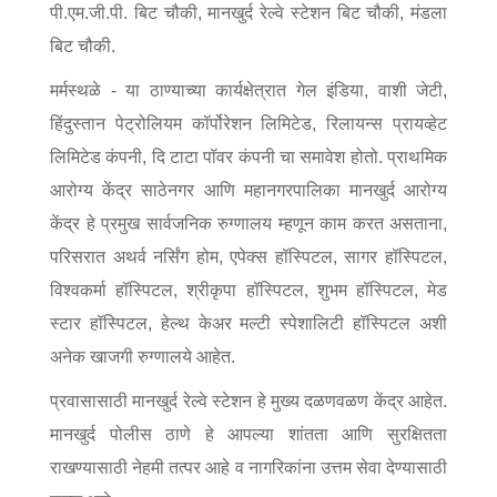
Information of Arrested Accused
पी.एम.जी.पी. बिट चौकी, मानखुर्द रेल्वे स्टेशन बिट चौकी, मंडला
Safety Tips
बिट चौकी.
DCP Visits
Help Us
मर्मस्थळे - या ठाण्याच्या कार्यक्षेत्रात गेल इंडिया, वाशी जेटी,
Tenders
हिंदुस्तान पेट्रोलियम कॉर्पोरेशन लिमिटेड, रिलायन्स प्रायव्हेट
FAQ
लिमिटेड कंपनी, दि टाटा पॉवर कंपनी चा समावेश होतो. प्राथमिक
आरोग्य केंद्र साठेनगर आणि महानगरपालिका मानखुर्द आरोग्य
Police Corner
केंद्र हे प्रमुख सार्वजनिक रुग्णालय म्हणून काम करत असताना,
परिसरात अथर्व नर्सिंग होम, एपेक्स हॉस्पिटल, सागर हॉस्पिटल,
Police Foundation
विश्वकर्मा हॉस्पिटल, श्रीकृपा हॉस्पिटल, शुभम हॉस्पिटल, मेड
Welfare Activities
स्टार हॉस्पिटल, हेल्थ केअर मल्टी स्पेशालिटी हॉस्पिटल अशी
Media Coverage
अनेक खाजगी रुग्णालये आहेत.
Press Release
Crime Review
प्रवासासाठी मानखुर्द रेल्वे स्टेशन हे मुख्य दळणवळण केंद्र आहेत.
Miscellaneous
मानखुर्द पोलीस ठाणे हे आपल्या शांतता आणि सुरक्षितता
Recruitment
राखण्यासाठी नेहमी तत्पर आहे व नागरिकांना उत्तम सेवा देण्यासाठी
Good Work