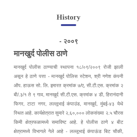
Online Complaint
History
Lost & Found
Tenant Information
Servant Information
- २००९
मानखुर्द पोलीस ठाणे
Citizen′s Corner
मानखुर्द पोलीस ठाण्याची स्थापना १८/०९/२००९ रोजी झाली
असून हे ठाणे पत्ता - मानखुर्द पोलिस स्टेशन, श्री गणेश कंपनी
Police Clearance Services
Accident Compensation
ऑप. हाऊस सो. लि. इमारत क्रमांक ७/ए, सी.टी.एस. क्रमांक २
Right To Information
बी/.३/१ ते ९ गाव, मानखुर्द सी.टी.एस. क्रमांक ४ डी, हिरानंदानी
Passport Status
फिगर, टाटा नगर, लल्लूभाई कंपाउंड, मानखुर्द, मुंबई-४३ येथे
GRAS Payment
स्थित आहे. कार्यक्षेत्रात सुमारे २,६०,००० लोकसंख्या २.५ चौरस
Useful websites
किमी क्षेत्रफळामध्ये समाविष्ट आहे. हे पोलीस ठाणे ४ बीट
Licensing Unit
Citizen Wall
क्षेत्रामध्ये विभागले गेले आहे - लल्लूभाई कंपाऊंड बिट चौकी,