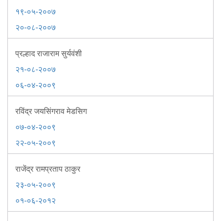
Mob Violence
१९-०५-२००७
२०-०८-२००७
Contact Us
प्रल्हाद राजाराम सुर्यवंशी
Police Station Incharge
२१-०८-२००७
Divisional ACP′s
०६-०४-२००९
Senior Police Officers
Emergency Contacts
रविंद्र जयसिंगराव मेडसिग
Feedback
०७-०४-२००९
२२-०५-२००९
राजेंद्र रामप्रताप ठाकुर
२३-०५-२००९
०१-०६-२०१२