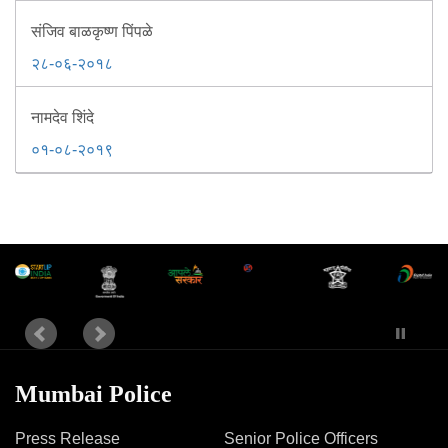
संजिव बाळकृष्ण पिंपळे
२८-०६-२०१८
नामदेव शिंदे
०१-०८-२०१९
Mumbai Police
Press Release
Senior Police Officers