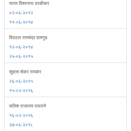
भारत विश्वनाथ वरळीकर
०२-०६-२०१२
११-०६-२०१४
विठठल रामचंद्र दामगुड
१२-०६-२०१४
२५-०६-२०१५
सुहास शंकर रायकर
२६-०६-२०१५
१५-०२-२०१६
सतिश राजाराम रावराणे
१६-०२-२०१६
२७-०६-२०१८