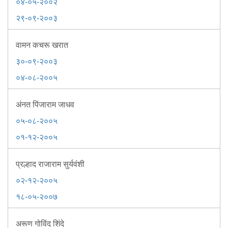
Information of Arrested Accused
०४-०५-२००२
Safety Tips
२९-०९-२००३
DCP Visits
Help Us
वामन कचरू खरात
Tenders
३०-०९-२००३
FAQ
०४-०८-२००५
Police Corner
अंनत पिंजाराम जाधव
०५-०८-२००५
Police Foundation
०१-१२-२००५
Welfare Activities
Media Coverage
प्रल्हाद राजाराम सुर्यवंशी
Press Release
Crime Review
०२-१२-२००५
Miscellaneous
१८-०५-२००७
Recruitment
Good Work
अरूण गोविंद शिंदे