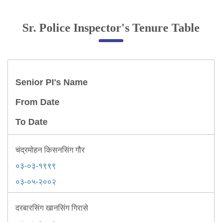
Online Complaint
Sr. Police Inspector's Tenure Table
Lost & Found
Tenant Information
Servant Information
Senior PI's Name
Citizen′s Corner
From Date
To Date
Police Clearance Services
Accident Compensation
Right To Information
चंद्रमोहन किसनसिंग गौर
Passport Status
०३-०३-१९९९
GRAS Payment
०३-०५-२००२
Useful websites
Licensing Unit
दरबारसिंग खानसिंग गिरासे
Citizen Wall