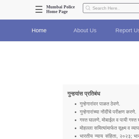
☰
Mumbai Police
Home Page
About Us
Home
About Us
Report U
Home
History
Hall of Fame
Our Mission
Responsibilities
Hierarchy
Organizational Structure
गुन्हयांस प्रतिबंध
Mumbai Police Map
Initiatives
गुन्हेगारांवर पाळत ठेवणे.
Gallery1
गुन्हेगारांच्या नोंदींचे परीक्षण करणे.
Martyrs
गस्त घालणे, मोबाईल व पायी गस्त 
मोहल्ला समित्यांमार्फत सूक्ष्म व 
भारतीय न्याय संहिता, २०२३; भा