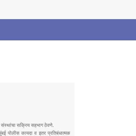
×
Police Corner
Police Foundation
Welfare Activities
Media Coverage
Press Release
Crime Review
Miscellaneous
Recruitment
Good Work
Mob Violence
ी संस्थांचा सक्रिय सहभाग ठेवणे.
ुंबई पोलीस कायदा व इतर प्रतिबंधात्मक