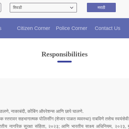
मराठी
Citizen′s Corner
s
Citizen Corner
Police Corner
Contact Us
Police Clearance Services
Accident Compensation
Right To Information
Responsibilities
Passport Status
GRAS Payment
Useful websites
Licensing Unit
Citizen Wall
Information of Arrested Accused
Safety Tips
DCP Visits
घालणे, नाकाबंदी, कोंबिंग ऑपरेशन्स आणि छापे घालणे.
Help Us
व्यापक स्तरावर सहभागात्मक पोलिसींग (शेजार पाळत व्यवस्था) राबविणे तसेच स्वयंसेव
Tenders
रतीय नागरिक सुरक्षा संहिता, २०२३; आणि भारतीय साक्ष्य अधिनियम, २०२३, म