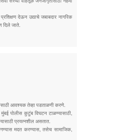
ंसेवी संस्था वाहतूक जनजागृतीसाठी नेहमी
े प्रशिक्षण देऊन उद्याचे जबाबदार नागरिक
ण दिले जाते.
ांसाठी आवश्यक तेव्हा पडताळणी करणे.
 मुंबई पोलीस कुटुंब विघटन टाळण्यासाठी,
धण्यासाठी प्रयत्नशील असतात.
ीवन जगण्यास मदत करण्यास, तसेच सामाजिक,