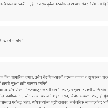
FAQ
शाखेमार्फत अल्पवयीन गुन्हेगार तसेच दुर्बल घटकांवरील अत्याचारांवर विशेष लक्ष दिल
ारी खटले चालविणे.
क किंवा सामाजिक तणाव, तसेच नैसर्गिक आपत्ती दरम्यान कायदा व सुव्यवस्था राख
व्हीआयपी सुरक्षा आणि काउंटर-हेरगिरी.
 मादक पदार्थांचे सेवन, गँगस्टरकडून खंडणी मागणी, शस्त्रास्त्रांची तस्करी आणि टोळीग
गातील सर्वाधिक दाट लोकसंख्या असलेले शहर असून, विविध अडचणी असूनही मुंबई
ी देशभरात प्रसिद्ध आहेत. अधिकाऱ्यांच्या प्रशिक्षणावर, सार्वजनिक जनजागृतीवर