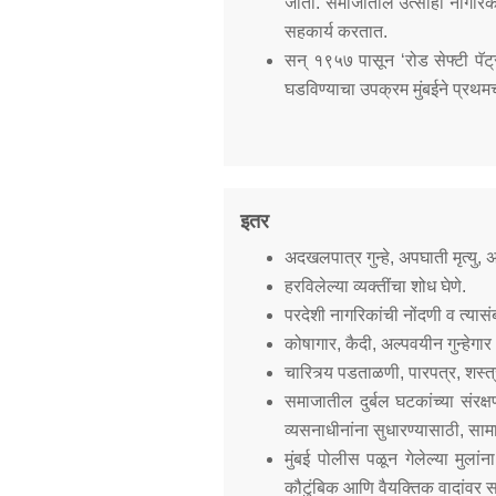
जातो. समाजातील उत्साही नागरिक 
सहकार्य करतात.
सन् १९५७ पासून ‘रोड सेफ्टी पॅट्
घडविण्याचा उपक्रम मुंबईने प्रथमच 
इतर
अदखलपात्र गुन्हे, अपघाती मृत्यु
हरविलेल्या व्यक्तींचा शोध घेणे.
परदेशी नागरिकांची नोंदणी व त्यास
कोषागार, कैदी, अल्पवयीन गुन्हेगार 
चारित्र्य पडताळणी, पारपत्र, शस
समाजातील दुर्बल घटकांच्या संरक
व्यसनाधीनांना सुधारण्यासाठी, सा
मुंबई पोलीस पळून गेलेल्या मुला
कौटुंबिक आणि वैयक्तिक वादांवर