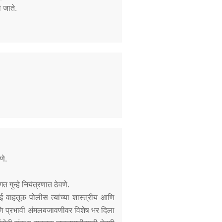
े जाते.
Contact Us
Police Station Incharge
Divisional ACP′s
Senior Police Officers
Emergency Contacts
Feedback
णे.
त गुन्हे नियंत्रणात ठेवणे.
 वाहतूक पोलीस त्यांच्या शास्त्रीय आणि
 आणि प्रभावी अंमलबजावणीवर विशेष भर दिला