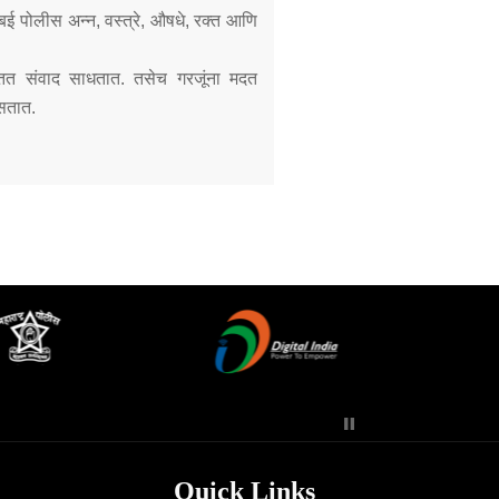
ुंबई पोलीस अन्न, वस्त्रे, औषधे, रक्त आणि
 सतत संवाद साधतात. तसेच गरजूंना मदत
सतात.
Quick Links