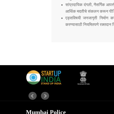
सांप्रदायिक दंगली, नैसर्गिक आपत्
आर्थिक मदतीचे संकलन करून पीडित
एड्सविषयी जनजागृती निर्माण क
करण्यासाठी नियमितपणे रक्तदान 
Mumbai Police