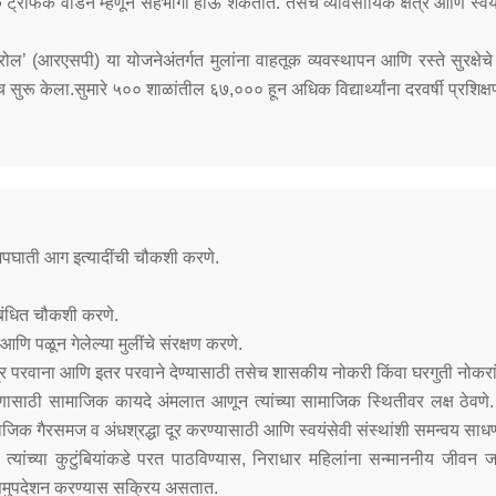
ट्रॅफिक वॉर्डन म्हणून सहभागी होऊ शकतात. तसेच व्यावसायिक क्षेत्र आणि स्वय
रोल’ (आरएसपी) या योजनेअंतर्गत मुलांना वाहतूक व्यवस्थापन आणि रस्ते सुरक्षेच
सुरू केला.सुमारे ५०० शाळांतील ६७,००० हून अधिक विद्यार्थ्यांना दरवर्षी प्रशिक्ष
, अपघाती आग इत्यादींची चौकशी करणे.
ंबंधित चौकशी करणे.
आणि पळून गेलेल्या मुलींचे संरक्षण करणे.
्त्र परवाना आणि इतर परवाने देण्यासाठी तसेच शासकीय नोकरी किंवा घरगुती नोकर
्षणासाठी सामाजिक कायदे अंमलात आणून त्यांच्या सामाजिक स्थितीवर लक्ष ठेवणे.
माजिक गैरसमज व अंधश्रद्धा दूर करण्यासाठी आणि स्वयंसेवी संस्थांशी समन्वय सा
ंना त्यांच्या कुटुंबियांकडे परत पाठविण्यास, निराधार महिलांना सन्माननीय ज
 समुपदेशन करण्यास सक्रिय असतात.