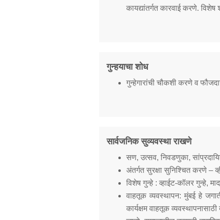
कायद्यांतर्गत कारवाई करणे. विशेष 
Report Us
Online Complaint
गुन्हयाचा शोध
Lost & Found
Tenant Information
गुन्हेगारांची चौकशी करणे व फौजद
Servant Information
सार्वजनिक सुव्यवस्था राखणे
सण, उत्सव, निवडणुका, सांप्रदायि
अंतर्गत सुरक्षा सुनिश्चित करणे – 
विशेष गुन्हे : व्हाईट-कॉलर गुन्हे,
वाहतूक व्यवस्थापन: मुंबई हे ज
कार्यक्षम वाहतूक व्यवस्थापनासाठ