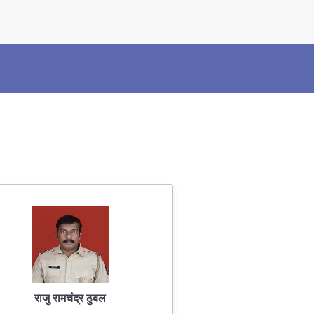
×
Police Corner
Police Foundation
Welfare Activities
Media Coverage
Press Release
Crime Review
Miscellaneous
Recruitment
Good Work
Mob Violence
राजु रामचंद्र ठुबल