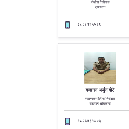
पोलीस निरीक्षक
प्रशासन
Report Us
८८८८१२५५६६
Online Complaint
Lost & Found
Tenant Information
Servant Information
गजानन अर्जुन गोटे
सहाय्यक पोलीस निरीक्षक
तडीपार अधिकारी
९८२३४३१७०३