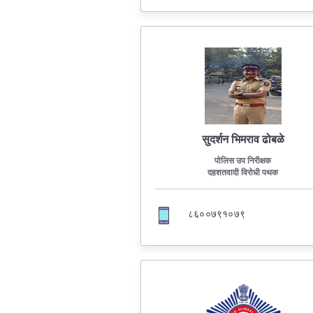
सुदर्शन भिमराव ढोबळे
पोलिस उप निरीक्षक
दहशतवादी विरोधी पथक
८६००७९१०७९