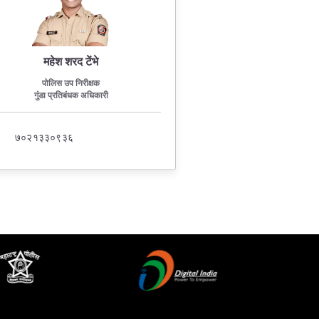
महेश शरद टेंभे
पोलिस उप निरीक्षक
गुंडा प्रतिबंधक अधिकारी
७०२१३३०९३६