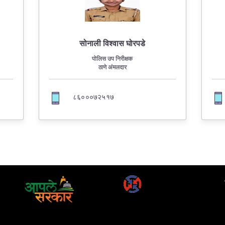
सोनाली विश्वास घोरपडे
पोलिस उप निरीक्षक
ठाणे अंमलदार
८६०००७२५१७