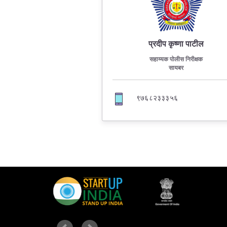
प्रदीप कृष्णा पाटील
सहाय्यक पोलीस निरीक्षक
सायबर
९७६८२३३३५६