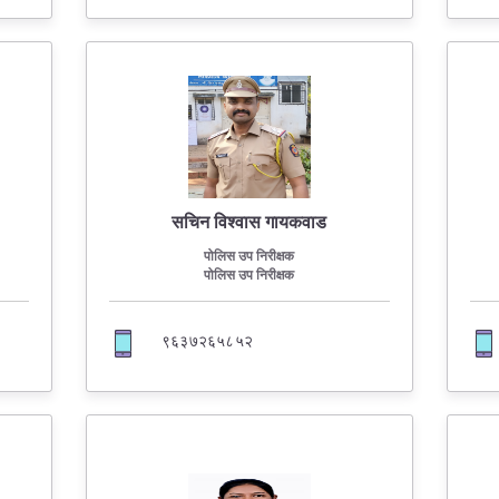
सचिन विश्वास गायकवाड
पोलिस उप निरीक्षक
पोलिस उप निरीक्षक
९६३७२६५८५२