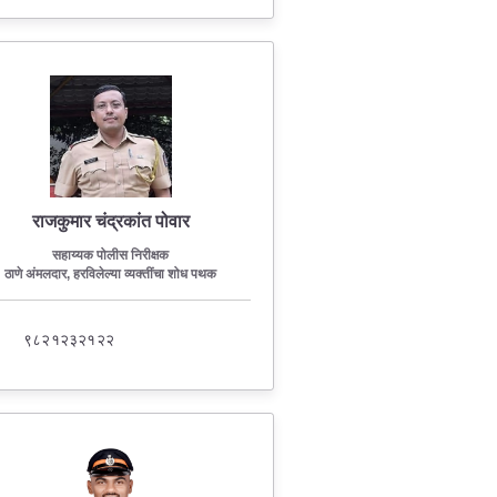
राजकुमार चंद्रकांत पोवार
सहाय्यक पोलीस निरीक्षक
ठाणे अंमलदार, हरविलेल्या व्यक्तींचा शोध पथक
९८२१२३२१२२