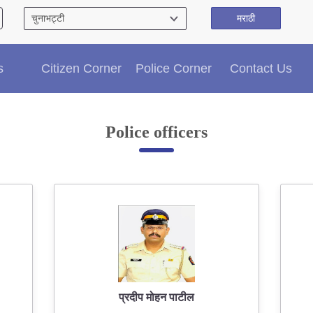
मराठी
Citizen′s Corner
s
Citizen Corner
Police Corner
Contact Us
Police Clearance Services
Accident Compensation
Right To Information
Police officers
Passport Status
GRAS Payment
Useful websites
Licensing Unit
Citizen Wall
Information of Arrested Accused
Safety Tips
DCP Visits
Help Us
प्रदीप मोहन पाटील
Tenders