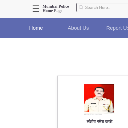
☰
Mumbai Police
Home Page
About Us
Home
About Us
Report U
Home
History
Hall of Fame
Our Mission
Responsibilities
Hierarchy
Organizational Structure
Mumbai Police Map
Initiatives
Gallery1
Martyrs
संतोष रमेश काटे