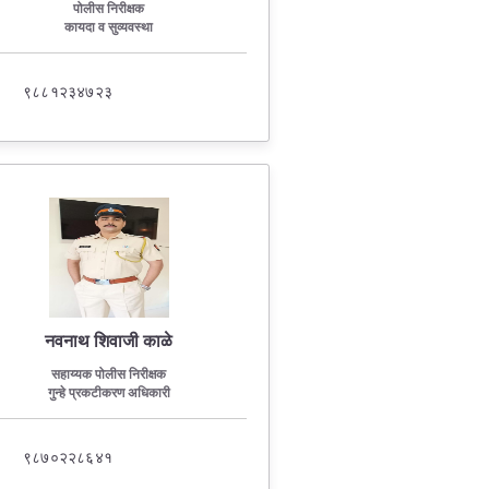
पोलीस निरीक्षक
कायदा व सुव्यवस्था
Contact Us
९८८१२३४७२३
Police Station Incharge
Divisional ACP′s
Senior Police Officers
Emergency Contacts
Feedback
नवनाथ शिवाजी काळे
सहाय्यक पोलीस निरीक्षक
गुन्हे प्रकटीकरण अधिकारी
९८७०२२८६४१