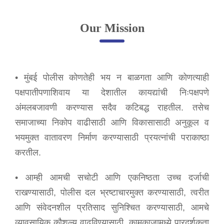
Online Complaint
Our Mission
Lost & Found
Tenant Information
Servant Information
• मुंबई पोलीस कोणतेही भय न बाळगता आणि कोणत्याही
Citizen′s Corner
पक्षपातीपणाशिवाय या देशातील कायद्यांची निःपक्षपणे
अंमलबजावणी करण्यास सदैव कटिबद्ध राहतील. तसेच
समाजाच्या निकोप वाढीसाठी आणि विकासासाठी अनुकूल व
Police Clearance Services
भयमुक्त वातावरण निर्माण करण्यासाठी प्रयत्नांची पराकाष्ठा
Accident Compensation
Right To Information
करतील.
Passport Status
GRAS Payment
• आम्ही आमची सचोटी आणि एकनिष्ठता उच्च दर्जाची
Useful websites
राखण्यासाठी, पोलीस दल भ्रष्टाचारमुक्त करण्यासाठी, त्वरीत
Licensing Unit
आणि संवेदनशील प्रतिसाद सुनिश्चित करण्यासाठी, आमचे
Citizen Wall
व्यावसायिक कौशल्य वाढविण्यासाठी, कामकाजामध्ये पारदर्शकता