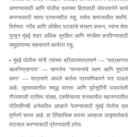
Information of Arrested Accused
आणण्यासाठी आणि पोलीस दलाच्या हितासाठी संघभावनेने कार्य
Safety Tips
DCP Visits
करण्यासाठी सतत प्रयत्नशील राहू. तसेच समाजातील सर्वांचे,
Help Us
विशेषतः गरीब आणि उपेक्षित घटकांचे संरक्षण करून, त्यांना सेवा
Tenders
पुरवून मुंबई शहर अधिक सुरक्षित आणि संरक्षित बनविण्यासाठी
FAQ
समुदायाच्या सहभागाने कार्यरत राहू.
Police Corner
• मुंबई पोलीस यांनी त्यांच्या ब्रीदवाक्याप्रमाणे — “सद्‌रक्षणाय
खलनिग्रहणाय” — म्हणजेच “सज्जनांचे रक्षण आणि दुष्टांचे
Police Foundation
दमन” — याप्रमाणे आपले कर्तव्य प्रामाणिकपणे पार पाडले
Welfare Activities
आहे. भूतकाळातील समृद्ध वारसा आणि पूर्वसूरींनी घडवलेली
Media Coverage
गौरवशाली प्रतिमा यांसह, एकविसाव्या शतकातील महानगरातील
Press Release
पोलिसींगची अनेकविध आव्हाने पेलण्यासाठी मुंबई पोलीस दल
Crime Review
पूर्णपणे सज्ज आहे. हा ऐतिहासिक वारसा आम्हाला उत्कृष्टतेकडे
Miscellaneous
Recruitment
वाटचाल करण्यासाठी प्रेरणादायी ठरेल.
Good Work