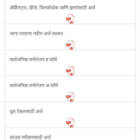
Information of Arrested Accused
ऑर्केस्ट्रा, डीजे, डिस्कोथेक आणि इतरांसाठी अर्ज
Safety Tips
DCP Visits
Help Us
Tenders
जागा परवाना नवीन अर्ज स्वरूप
FAQ
Police Corner
सार्वजनिक मनोरंजन ब फॉर्म
Police Foundation
सार्वजनिक मनोरंजन अ फॉर्म
Welfare Activities
Media Coverage
Press Release
Crime Review
पूल टेबलसाठी अर्ज
Miscellaneous
Recruitment
Good Work
लाउड स्पीकरसाठी अर्ज