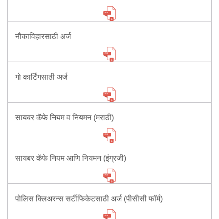
Mob Violence
Contact Us
नौकाविहारसाठी अर्ज
Police Station Incharge
Divisional ACP′s
गो कार्टिंगसाठी अर्ज
Senior Police Officers
Emergency Contacts
Feedback
सायबर कॅफे नियम व नियमन (मराठी)
सायबर कॅफे नियम आणि नियमन (इंग्रजी)
पोलिस क्लिअरन्स सर्टीफिकेटसाठी अर्ज (पीसीसी फॉर्म)