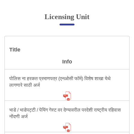
Online Complaint
Licensing Unit
Lost & Found
Tenant Information
Servant Information
Title
Citizen′s Corner
Info
Police Clearance Services
पोलिस ना हरकत प्रमाणपत्र (एनओसी फॉर्म) विशेष शाखा येथे
Accident Compensation
लागणारे साठी अर्ज
Right To Information
Passport Status
GRAS Payment
भाडे / भाडेपट्टी / पेयिंग गेस्ट वर देण्यावरील परदेशी राष्ट्रीय रहिवास
Useful websites
नोंदणी अर्ज
Licensing Unit
Citizen Wall