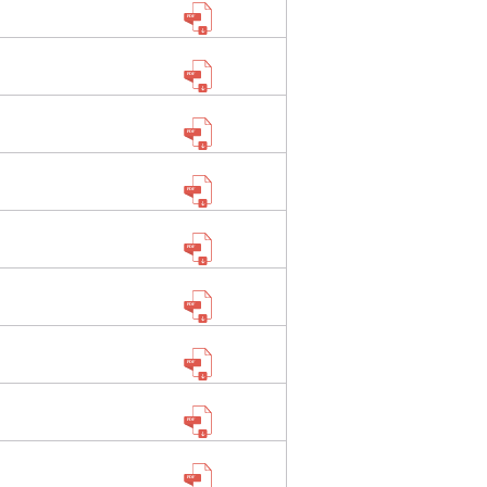
Contact Us
Police Station Incharge
Divisional ACP′s
Senior Police Officers
Emergency Contacts
Feedback