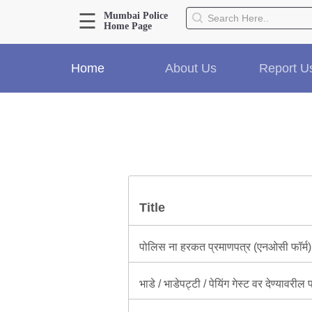
☰
Mumbai Police
Home Page
About Us
Home
About Us
Report U
Home
History
Hall of Fame
Our Mission
Responsibilities
Hierarchy
Organizational Structure
Title
Mumbai Police Map
Initiatives
पोलिस ना हरकत प्रमाणपत्र (एनओसी फॉर्म) व
Gallery1
Martyrs
भाडे / भाडेपट्टी / पेयिंग गेस्ट वर देण्यावरील