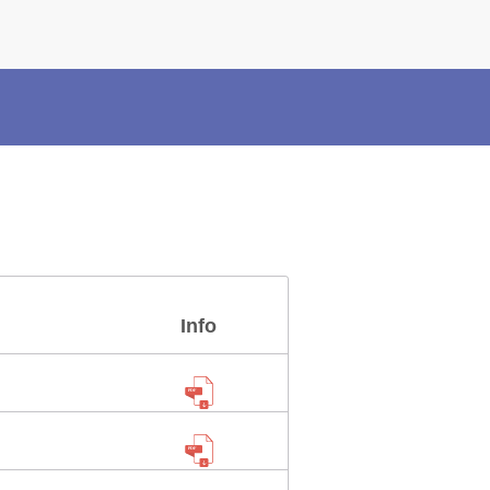
×
Police Corner
Police Foundation
Welfare Activities
Media Coverage
Press Release
Crime Review
Miscellaneous
Recruitment
Info
Good Work
Mob Violence