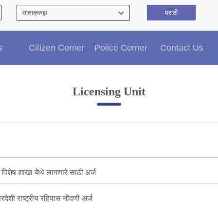
मराठी
Citizen′s Corner
s
Citizen Corner
Police Corner
Contact Us
Police Clearance Services
Accident Compensation
Right To Information
Licensing Unit
Passport Status
GRAS Payment
Useful websites
Licensing Unit
Citizen Wall
Information of Arrested Accused
िशेष शाखा येथे लागणारे साठी अर्ज
Safety Tips
DCP Visits
Help Us
 परदेशी राष्ट्रीय रहिवास नोंदणी अर्ज
Tenders