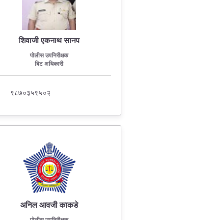
शिवाजी एकनाथ सानप
पोलीस उपनिरीक्षक
बिट अधिकारी
९८७०३५९५०२
अनिल आवजी काकडे