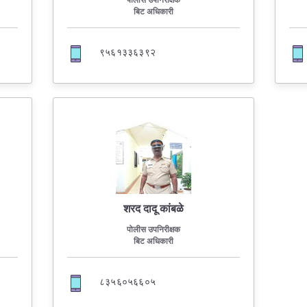
पोलीस उपनिरीक्षक
बिट अधिकारी
९५६१३३६३९२
शरद दादू कांबळे
पोलीस उपनिरीक्षक
बिट अधिकारी
८३५६०५६६०५