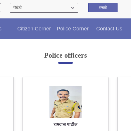
मराठी
Citizen′s Corner
s
Citizen Corner
Police Corner
Contact Us
Police Clearance Services
Accident Compensation
Right To Information
Police officers
Passport Status
GRAS Payment
Useful websites
Licensing Unit
Citizen Wall
Information of Arrested Accused
Safety Tips
DCP Visits
Help Us
रामदास पाटील
Tenders