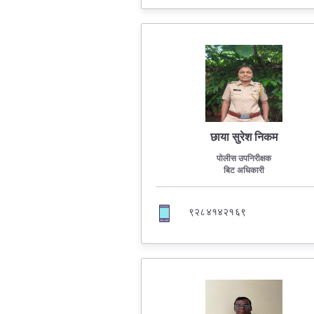
छाया सुरेश निकम
पोलीस उपनिरीक्षक
बिट अधिकारी
९२८४१४२१६९