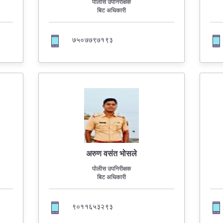
पोलीस उपनिरीक्षक
बिट अधिकारी
७५०७७९७१९३
अरुण वसंत भोसले
पोलीस उपनिरीक्षक
बिट अधिकारी
९०११६५३२९३