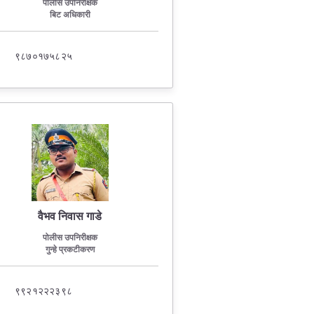
पोलीस उपनिरीक्षक
बिट अधिकारी
९८७०१७५८२५
वैभव निवास गाडे
पोलीस उपनिरीक्षक
गुन्हे प्रकटीकरण
९९२१२२२३९८