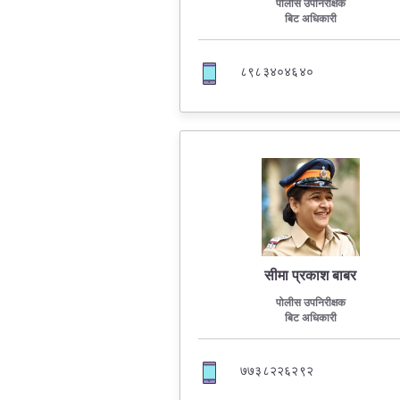
पोलीस उपनिरीक्षक
बिट अधिकारी
८९८३४०४६४०
सीमा प्रकाश बाबर
पोलीस उपनिरीक्षक
बिट अधिकारी
७७३८२२६२९२