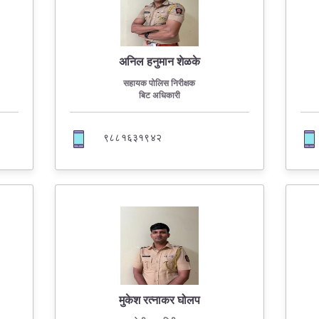
अनिल हनुमान शेळके
सहायक पोलिस निरीक्षक
बिट अधिकारी
९८८१६३१९४२
मुकेश रत्नाकर घोलप