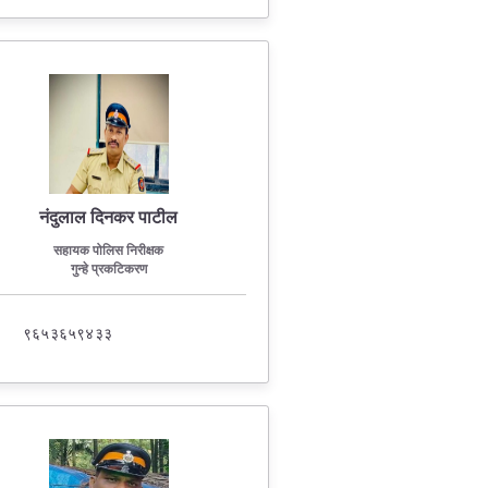
नंदुलाल दिनकर पाटील
सहायक पोलिस निरीक्षक
गुन्हे प्रकटिकरण
९६५३६५९४३३