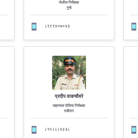
FAQ
पोलीस निरीक्षक
गुन्हे
८९९९४०७०४३
प्रदीप वाकचौवरे
सहाय्यक पोलिस निरीक्षक
तडीपार
८१०८८८४३३८