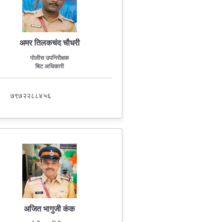
अमर तिलकचंद चौधरी
पोलीस उपनिरीक्षक
बिट अधिकारी
७९७२२८८४५६
अजित भागुजी कंक