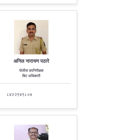
अनिल नारायण पठारे
पोलीस उपनिरीक्षक
बिट अधिकारी
८४२२९४९८०४