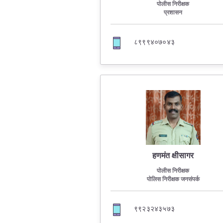
पोलीस निरीक्षक
प्रशासन
Report Us
८९९९४०७०४३
Online Complaint
Lost & Found
Tenant Information
Servant Information
हणमंत क्षीसागर
पोलीस निरीक्षक
पोलिस निरीक्षक जनसंपर्क
९९२३२४३५७३