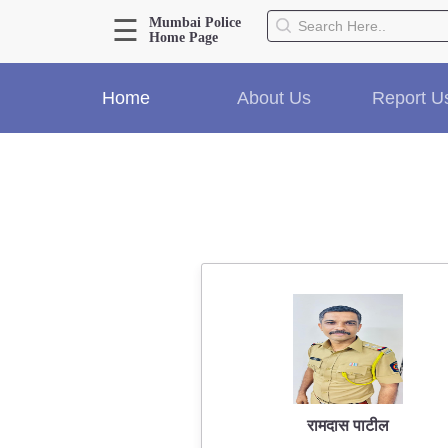
☰
Mumbai Police
Home Page
About Us
Home
About Us
Report U
Home
History
Hall of Fame
Our Mission
Responsibilities
Hierarchy
Organizational Structure
Mumbai Police Map
Initiatives
Gallery1
Martyrs
रामदास पाटील