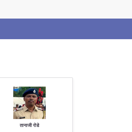
×
Police Corner
Police Foundation
Welfare Activities
Media Coverage
Press Release
Crime Review
Miscellaneous
Recruitment
Good Work
Mob Violence
तानाजी रोडे