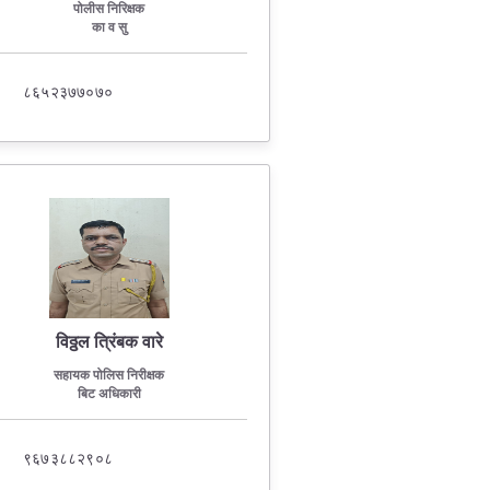
पोलीस निरिक्षक
का व सु
Contact Us
८६५२३७७०७०
Police Station Incharge
Divisional ACP′s
Senior Police Officers
Emergency Contacts
Feedback
विठ्ठल त्रिंबक वारे
सहायक पोलिस निरीक्षक
बिट अधिकारी
९६७३८८२९०८