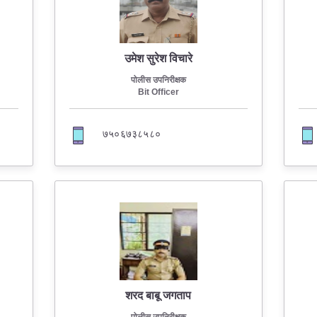
उमेश सुरेश विचारे
पोलीस उपनिरीक्षक
Bit Officer
७५०६७३८५८०
शरद बाबू जगताप