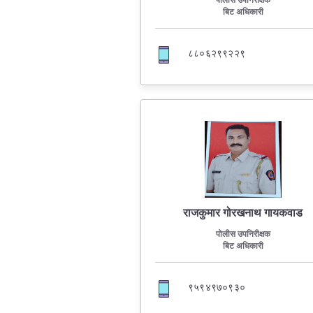
पोलीस उपनिरीक्षक
बिट अधिकारी
८८०६२९९२२९
राजकुमार गोरखनाथ गायकवाड
पोलीस उपनिरीक्षक
बिट अधिकारी
९५९४९७०९३०