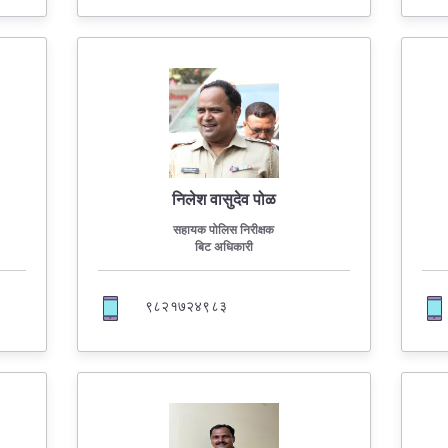
निलेश वासुदेव पोळ
सहायक पोलिस निरीक्षक
बिट अधिकारी
९८२१७२४९८३