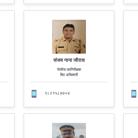
संजय नाना जौरास
पोलीस उपनिरीक्षक
बिट अधिकारी
९८२१५८४७०४