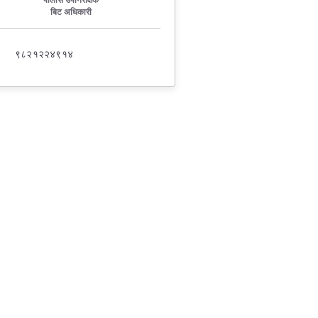
पोलीस उपनिरीक्षक
बिट अधिकारी
९८२१२२४९१४