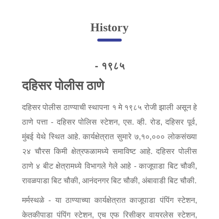
Online Complaint
History
Lost & Found
Tenant Information
Servant Information
- १९८५
दहिसर पोलीस ठाणे
Citizen′s Corner
दहिसर पोलीस ठाण्याची स्थापना १ मे १९८५ रोजी झाली असून हे
ठाणे पत्ता - दहिसर पोलिस स्टेशन, एस. व्ही. रोड, दहिसर पूर्व,
Police Clearance Services
Accident Compensation
मुंबई येथे स्थित आहे. कार्यक्षेत्रात सुमारे ७,१०,००० लोकसंख्या
Right To Information
२४ चौरस किमी क्षेत्रफळामध्ये समाविष्ट आहे. दहिसर पोलीस
Passport Status
ठाणे ४ बीट क्षेत्रामध्ये विभागले गेले आहे - काजूपाडा बिट चौकी,
GRAS Payment
रावळपाडा बिट चौकी, आनंदनगर बिट चौकी, अंबावाडी बिट चौकी.
Useful websites
Licensing Unit
मर्मस्थळे - या ठाण्याच्या कार्यक्षेत्रात काजूपाडा पंपिंग स्टेशन,
Citizen Wall
केतकीपाडा पंपिंग स्टेशन, एच एफ रिसीव्हर वायरलेस स्टेशन,