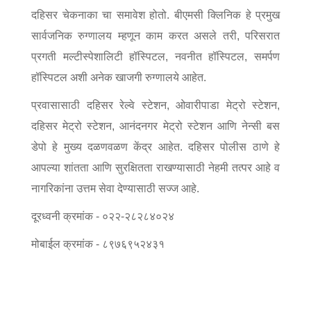
Information of Arrested Accused
दहिसर चेकनाका चा समावेश होतो. बीएमसी क्लिनिक हे प्रमुख
Safety Tips
सार्वजनिक रुग्णालय म्हणून काम करत असले तरी, परिसरात
DCP Visits
Help Us
प्रगती मल्टीस्पेशालिटी हॉस्पिटल, नवनीत हॉस्पिटल, समर्पण
Tenders
हॉस्पिटल अशी अनेक खाजगी रुग्णालये आहेत.
FAQ
प्रवासासाठी दहिसर रेल्वे स्टेशन, ओवारीपाडा मेट्रो स्टेशन,
Police Corner
दहिसर मेट्रो स्टेशन, आनंदनगर मेट्रो स्टेशन आणि नेन्सी बस
डेपो हे मुख्य दळणवळण केंद्र आहेत. दहिसर पोलीस ठाणे हे
आपल्या शांतता आणि सुरक्षितता राखण्यासाठी नेहमी तत्पर आहे व
Police Foundation
नागरिकांना उत्तम सेवा देण्यासाठी सज्ज आहे.
Welfare Activities
Media Coverage
दूरध्वनी क्रमांक - ०२२-२८२८४०२४
Press Release
मोबाईल क्रमांक - ८९७६९५२४३१
Crime Review
Miscellaneous
Recruitment
Good Work