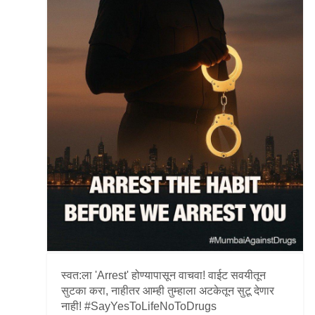
स्वत:ला 'Arrest' होण्यापासून वाचवा! वाईट सवयीतून
सुटका करा, नाहीतर आम्ही तुम्हाला अटकेतून सुटू देणार
नाही! #SayYesToLifeNoToDrugs