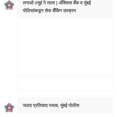
लगाओ #मुहं पे ताला | अ‍ॅक्सिस बँक व मुंबई
पोलिसांकडून सेफ बँकिंग उपक्रम
जलद प्रतिसाद पथक, मुंबई पोलीस