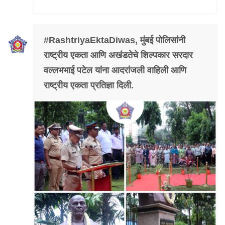
Mob Violence
Contact Us
#RashtriyaEktaDiwas, मुंबई पोलिसांनी
राष्ट्रीय एकता आणि अखंडतेचे शिल्पकार सरदार
Police Station Incharge
वल्लभभाई पटेल यांना आदरांजली वाहिली आणि
Divisional ACP′s
राष्ट्रीय एकता प्रतिज्ञा दिली.
Senior Police Officers
Emergency Contacts
Feedback