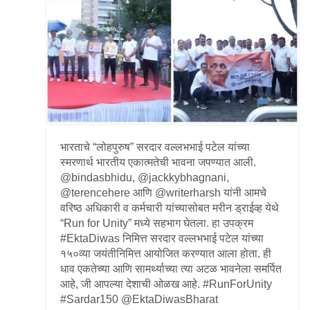
Information of Arrested Accused
Safety Tips
DCP Visits
Help Us
Tenders
FAQ
Police Corner
भारताचे “लोहपुरुष” सरदार वल्लभभाई पटेल यांच्या
स्मरणार्थ भारतीय एकात्मतेची भावना जपण्यात आली.
Police Foundation
@bindasbhidu, @jackkybhagnani,
Welfare Activities
@terencehere आणि @writerharsh यांनी आमचे
वरिष्ठ अधिकारी व कर्मचारी यांच्यासोबत मरीन ड्राईव्ह येथे
Media Coverage
“Run for Unity” मध्ये सहभाग घेतला. हा उपक्रम
Press Release
#EktaDiwas निमित्त सरदार वल्लभभाई पटेल यांच्या
Crime Review
१५०व्या जयंतीनिमित्त आयोजित करण्यात आला होता. ही
Miscellaneous
धाव एकतेच्या आणि सामर्थ्याच्या त्या अटळ भावनेला समर्पित
Recruitment
आहे, जी आपल्या देशाची ओळख आहे. #RunForUnity
Good Work
#Sardar150 @EktaDiwasBharat