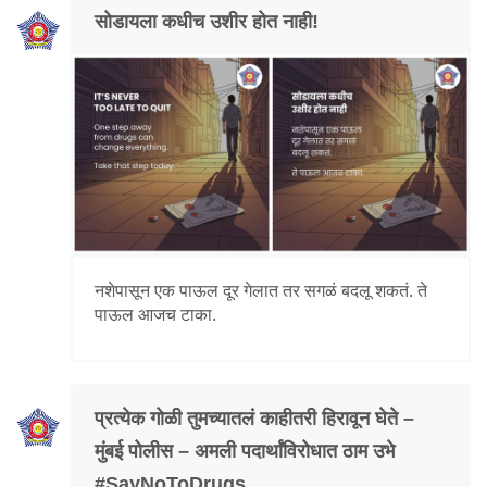
सोडायला कधीच उशीर होत नाही!
नशेपासून एक पाऊल दूर गेलात तर सगळं बदलू शकतं. ते
पाऊल आजच टाका.
प्रत्येक गोळी तुमच्यातलं काहीतरी हिरावून घेते –
मुंबई पोलीस – अमली पदार्थांविरोधात ठाम उभे
#SayNoToDrugs