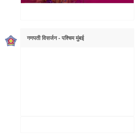
गणपती विसर्जन - पश्चिम मुंबई