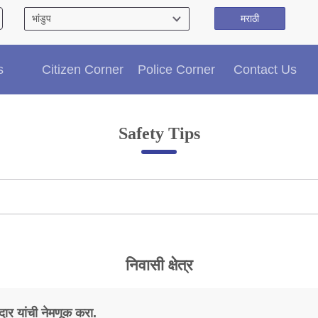
मराठी
Citizen′s Corner
s
Citizen Corner
Police Corner
Contact Us
Police Clearance Services
Accident Compensation
Right To Information
Safety Tips
Passport Status
GRAS Payment
Useful websites
Licensing Unit
Citizen Wall
Information of Arrested Accused
Safety Tips
निवासी क्षेत्र
DCP Visits
Help Us
Tenders
दार यांची नेमणूक करा.