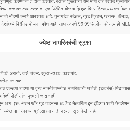
ुंतवणूक करण्याचा ते दावा करतात. बक्षीस शृंखलेच्या सम भागा द्वारे प्रंचड प्रमाण
च्या तत्त्वावर काम करतात. एक पिरॅमिड योजना हि एक बिगर टिकाऊ व्यवसायिक मॉ
 नोंदणी करणे आवश्यक आहे. युनायटेड स्टेट्स, ग्रेट ब्रिटन, फ्रान्स, कॅनडा, मले
देशांमध्ये पिरॅमिड योजना अवैध आहे. साधारणपणे 99.99% लोक कोणत्याही MLM क
ज्येष्ठ नागरिकांची सुरक्षा
ापैकी असतो, जसे नोकर, सुरक्षा-रक्षक, कारागीर.
ेखावरील नसतात.
्रात एकट्या राहणा-या वृध्द व्यक्तींचा/ज्येष्ठ नागरिकांची माहिती (डेटाबेस) मिळण्य
ी महिती पोलीसांना पुरवली जात नाही.
.एन.आय. (अॅक्शन फॉर गुड गव्हर्नन्स अॅण्ड नेटवर्किंग इन इंडिया) आणि फेड
ंनी ज्येष्ठ नागरिकांच्या प्रोत्साहनासाठी प्रयत्न सुरू केले आहेत.