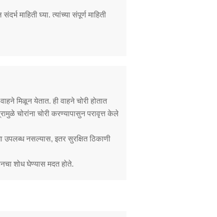
ंदर्भ माहिती घ्या. त्यांच्या संपूर्ण माहिती
Contact Us
Police Station Incharge
Divisional ACP′s
Senior Police Officers
Emergency Contacts
ाहने मिळून येतात. ही वाहने चोरी होतात
Feedback
ामुळे चोरांना चोरी करण्यापासुन परावृत्त केले
सुविधा उपलब्ध नसल्यास, इतर सुरक्षित ठिकाणी
नचा शोध घेण्यास मदत होते.