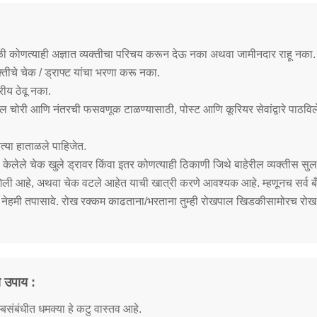
वेळी कोणत्याही अज्ञात व्यक्तीचा परिचय करून देऊ नका अथवा जामीनदार राहू नका.
क्तीचे चेक / ड्राफ्ट यांचा भरणा करू नका.
रीय ठेवू नका.
 चोरी आणि नंतरची फसवणूक टाळण्यासाठी, पोस्ट आणि कूरियर सेवांद्वारे पाठविलेली
त्या हाताळले पाहिजेत.
ेलेले चेक खुले ड्रावर किंवा इतर कोणत्याही ठिकाणी जिथे बाहेरील व्यक्तीस सुलभ
ेली गेली आहे, अथवा चेक वटले आहेत याची खात्री करणे आवश्यक आहे. म्हणूनच सर्व ब
ेंट नेहमी तपासावे. रोख रक्कम काढताना/भरताना तुम्ही रोखपाल खिडकीसामोरच रो
ा उपाय :
बसंबंधीत धमक्या हे कटु वास्तव आहे.