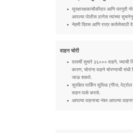
सुरक्षारक्षक/चौकीदार आणि घरगुती नोकर यां
Report Us
आपल्या पोलीस ठाणेस त्यांच्या सुचने
नेहमी दिवस आणि रात्र कर्तव्येसाठी वे
Online Complaint
Lost & Found
Tenant Information
वाहन चोरी
Servant Information
दरवर्षी सुमारे ३६००० वाहने, ज्याच
कारण, चोरांना वाहने चोरण्याची संधी म
जाऊ शकते.
सुरक्षित पार्किंग सुविधा (गॅरेज, पेट्
वाहन पार्क करावे.
आपल्या वाहनाचा नंबर आपल्या वाहनाच