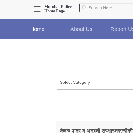
☰
Mumbai Police
Home Page
About Us
Home
About Us
Report U
Home
History
Hall of Fame
Our Mission
Responsibilities
Hierarchy
Organizational Structure
Mumbai Police Map
Initiatives
Gallery1
Martyrs
केवळ पात्र व अनुभवी सुरक्षारक्षक/चौकी