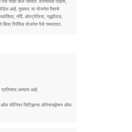
ात पैसे गोळा केले जातात. वास्तविक पाहता,
डेल आहे. मुख्यत: या योजनेत पैशाचे
शिया, नॉर्वे, ऑस्ट्रेलिया, न्यूझीलंड,
िंवा पिरॅमिड योजनेत पैसे गमावतात.
ास प्रतिसाद अत्यल्प आहे.
रेशन ऑफ सीनियर सिटिझन्स ऑर्गनायझेशन ऑफ