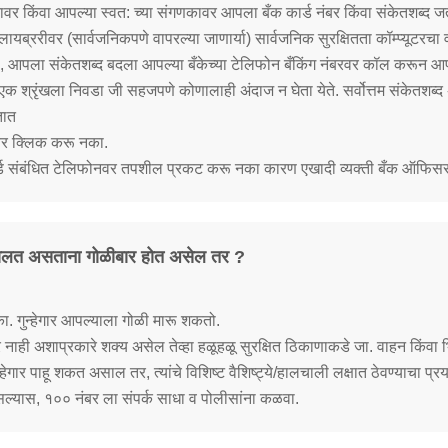
कावर किंवा आपल्या स्वत: च्या संगणकावर आपला बँक कार्ड नंबर किंवा संकेतशब्द
ायब्ररीवर (सार्वजनिकपणे वापरल्या जाणार्या) सार्वजनिक सुरक्षितता कॉम्प्यूटर
, आपला संकेतशब्द बदला आपल्या बँकेच्या टेलिफोन बँकिंग नंबरवर कॉल करून आपले 
 एक श्रृंखला निवडा जी सहजपणे कोणालाही अंदाज न घेता येते. सर्वोत्तम संकेतशब्द 
तात
 वर क्लिक करू नका.
ार्ड संबंधित टेलिफोनवर तपशील प्रकट करू नका कारण एखादी व्यक्ती बँक ऑफिसर
 चालत असताना गोळीबार होत असेल तर ?
ा. गुन्हेगार आपल्याला गोळी मारू शकतो.
ार नाही अशाप्रकारे शक्य असेल तेव्हा हळूहळू सुरक्षित ठिकाणाकडे जा. वाहन किंवा भिंत
गार पाहू शकत असाल तर, त्यांचे विशिष्ट वैशिष्ट्ये/हालचाली लक्षात ठेवण्याचा प्रय
 असल्यास, १०० नंबर ला संपर्क साधा व पोलीसांना कळवा.